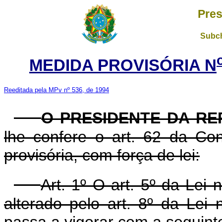
Pres
Subch
MEDIDA PROVISÓRIA N
Reeditada pela MPv nº 536, de 1994
O PRESIDENTE DA RE
lhe confere o art. 62 da Con
provisória, com força de lei:
Art. 1º O art. 5º da Lei
alterado pelo art. 8º da Lei
passa a vigorar com a seguint