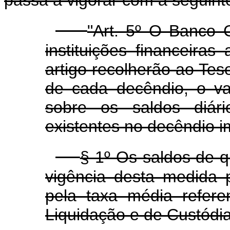
"Art. 5º O Banco C
instituições financeira
artigo recolherão ao Teso
de cada decêndio, o va
sobre os saldos diár
existentes no decêndio i
§ 1º Os saldos de qu
vigência desta medida 
pela taxa média refere
Liquidação e de Custódia 