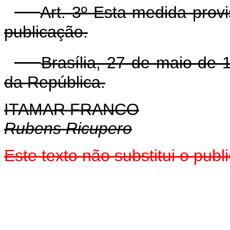
Art. 3º Esta medida prov
publicação.
Brasília, 27 de maio de
da República.
ITAMAR FRANCO
Rubens Ricupero
Este texto não substitui o pub