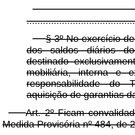
........................................
§ 3º No exercício d
dos saldos diários d
destinado exclusivame
mobiliária, interna e 
responsabilidade do
aquisição de garantias da
Art. 2º Ficam convalida
Medida Provisória nº 484, de 2