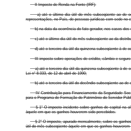
II Imposto de Renda na Fonte (IRF):
a) até o último dia útil do mês subseqüente ao de oc
representações, no País, de pessoas jurídicas com sede no ex
b) na data da ocorrência do fato gerador, nos casos dos 
c) até o último dia útil do mês subseqüente ao da distri
d) até o terceiro dia útil da quinzena subseqüente à de 
III imposto sobre operações de crédito, câmbio e seguro e
a) até o terceiro dia útil da quinzena subseqüente à de 
Lei n° 8.033, de 12 de abril de 1990;
b) até o terceiro dia útil do decêndio subseqüente ao de
IV Contribuição para Financiamento da Seguridade Soci
para o Programa de Formação do Patrimônio do Servidor Públic
§ 1° O imposto incidente sobre ganhos de capital na al
àquele em que os ganhos houverem sido percebidos.
§ 2° O imposto, apurado mensalmente, sobre os ganhos l
útil do mês subseqüente àquele em que os ganhos houverem 