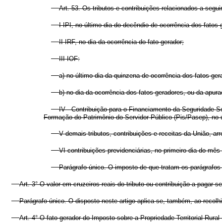
Art. 53. Os tributos e contribuições relacionados a segui
I IPI, no último dia do decêndio de ocorrência dos fatos 
II IRF, no dia da ocorrência do fato gerador;
III IOF:
a) no último dia da quinzena de ocorrência dos fatos gera
b) no dia da ocorrência dos fatos geradores, ou da apur
IV - Contribuição para o Financiamento da Seguridade So
Formação do Patrimônio do Servidor Público (Pis/Pasep), no ú
V demais tributos, contribuições e receitas da União, ar
VI contribuições previdenciárias, no primeiro dia do m
Parágrafo único. O imposto de que tratam os parágrafos 
Art. 3° O valor em cruzeiros reais do tributo ou contribuição a pagar 
Parágrafo único. O disposto neste artigo aplica-se, também, ao recolh
Art. 4° O fato gerador do Imposto sobre a Propriedade Territorial Rural 