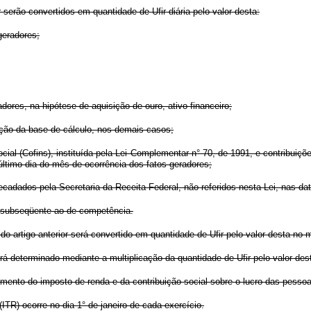
r serão convertidos em quantidade de Ufir diária pelo valor desta:
geradores;
dores, na hipótese de aquisição de ouro, ativo financeiro;
ação da base de cálculo, nos demais casos;
cial (Cofins), instituída pela Lei Complementar n° 70, de 1991, e contribuiç
ltimo dia do mês de ocorrência dos fatos geradores;
recadados pela Secretaria da Receita Federal, não referidos nesta Lei, nas d
ês subseqüente ao de competência.
do artigo anterior será convertido em quantidade de Ufir pelo valor desta no
será determinado mediante a multiplicação da quantidade de Ufir pelo valor d
imento do imposto de renda e da contribuição social sobre o lucro das pessoa
(ITR) ocorre no dia 1° de janeiro de cada exercício.