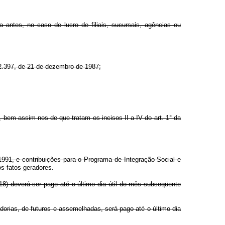
 antes, no caso de lucro de filiais, sucursais, agências ou
° 2.397, de 21 de dezembro de 1987;
o, bem assim nos de que tratam os incisos II a IV do art. 1° da
1991, e contribuições para o Programa de Integração Social e
s fatos geradores.
18) deverá ser pago até o último dia útil do mês subseqüente
orias, de futuros e assemelhadas, será pago até o último dia