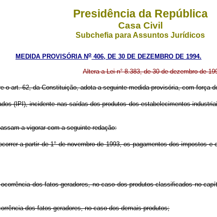
Presidência da República
Casa Civil
Subchefia para Assuntos Jurídicos
o
MEDIDA PROVISÓRIA N
406, DE 30 DE DEZEMBRO DE 1994.
Altera a Lei n° 8.383, de 30 de dezembro de 199
re o art. 62, da Constituição, adota a seguinte medida provisória, com força de
dos (IPI), incidente nas saídas dos produtos dos estabelecimentos industriai
 passam a vigorar com a seguinte redação:
ocorrer a partir de 1° de novembro de 1993, os pagamentos dos impostos e c
de ocorrência dos fatos geradores, no caso dos produtos classificados no ca
ocorrência dos fatos geradores, no caso dos demais produtos;