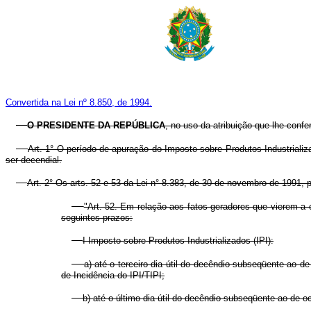
Convertida na Lei nº 8.850, de 1994.
O PRESIDENTE DA REPÚBLICA
, no uso da atribuição que lhe confe
Art. 1° O período de apuração do Imposto sobre Produtos Industrializa
ser decendial.
Art. 2° Os arts. 52 e 53 da Lei n° 8.383, de 30 de novembro de 1991,
"Art. 52. Em relação aos fatos geradores que vierem a 
seguintes prazos:
I Imposto sobre Produtos Industrializados (IPI):
a) até o terceiro dia útil do decêndio subseqüente ao 
de Incidência do IPI/TIPI;
b) até o último dia útil do decêndio subseqüente ao de 