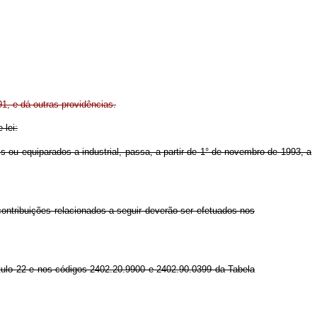
1, e dá outras providências.
 lei:
s ou equiparados a industrial, passa, a partir de 1° de novembro de 1993, a
ontribuições relacionados a seguir deverão ser efetuados nos
pítulo 22 e nos códigos 2402.20.9900 e 2402.90.0399 da Tabela