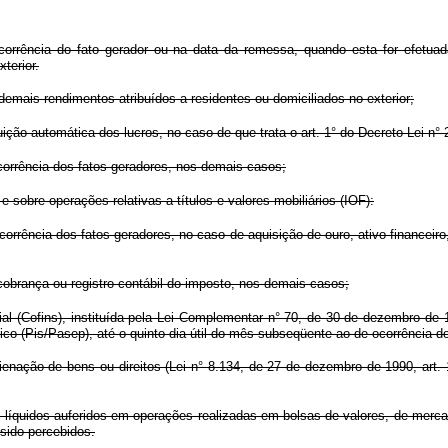
orrência do fato gerador ou na data da remessa, quando esta for efetuada
terior.
demais rendimentos atribuídos a residentes ou domiciliados no exterior;
buição automática dos lucros, no caso de que trata o art. 1° do Decreto-Lei n
ocorrência dos fatos geradores, nos demais casos;
 sobre operações relativas a títulos e valores mobiliários (IOF):
ocorrência dos fatos geradores, no caso de aquisição de ouro, ativo financeir
 cobrança ou registro contábil do imposto, nos demais casos;
al (Cofins), instituída pela Lei Complementar n° 70, de 30 de dezembro de 
o (Pis/Pasep), até o quinto dia útil do mês subseqüente ao de ocorrência do
ienação de bens ou direitos (Lei n° 8.134, de 27 de dezembro de 1990, art. 
íquidos auferidos em operações realizadas em bolsas de valores, de mercad
sido percebidos.