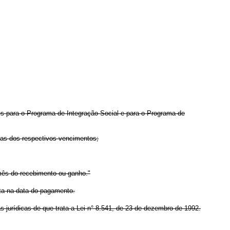
ões para o Programa de Integração Social e para o Programa de
atas dos respectivos vencimentos;
 mês do recebimento ou ganho."
esta na data do pagamento.
s jurídicas de que trata a Lei n° 8.541, de 23 de dezembro de 1992.