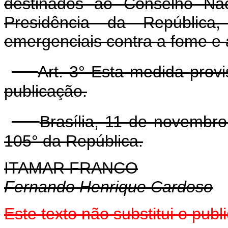
destinados ao Conselho Nac
Presidência da República
emergenciais contra a fome e 
Art. 3° Esta medida prov
publicação.
Brasília, 11 de novembr
105° da República.
ITAMAR FRANCO
Fernando Henrique Cardoso
Este texto não substitui o pub