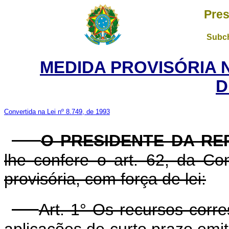
Pres
Subch
MEDIDA PROVISÓRIA 
D
Convertida na Lei nº 8.749, de 1993
O PRESIDENTE DA RE
lhe confere o art. 62, da Co
provisória, com força de lei:
Art. 1° Os recursos corr
aplicações de curto prazo emi