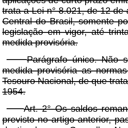
trata a Lei n° 8.021, de 12 de
Central do Brasil, somente p
legislação em vigor, até trin
medida provisória.
Parágrafo único. Não s
medida provisória as normas
Tesouro Nacional, de que trata
1954.
Art. 2° Os saldos rema
previsto no artigo anterior, 