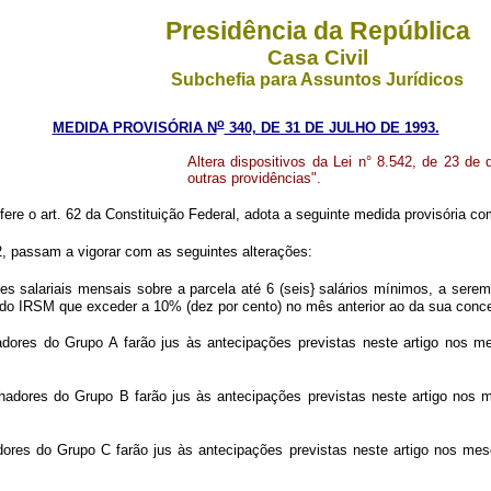
Presidência da República
Casa Civil
Subchefia para Assuntos Jurídicos
o
MEDIDA PROVISÓRIA N
340, DE 31 DE JULHO DE 1993.
Altera dispositivos da Lei n° 8.542, de 23 de
outras providências".
fere o art. 62 da Constituição Federal, adota a seguinte medida provisória com
92, passam a vigorar com as seguintes alterações:
s salariais mensais sobre a parcela até 6 (seis} salários mínimos, a serem 
 do IRSM que exceder a 10% (dez por cento) no mês anterior ao da sua conc
hadores do Grupo A farão jus às antecipações previstas neste artigo nos mes
lhadores do Grupo B farão jus às antecipações previstas neste artigo nos m
adores do Grupo C farão jus às antecipações previstas neste artigo nos meses