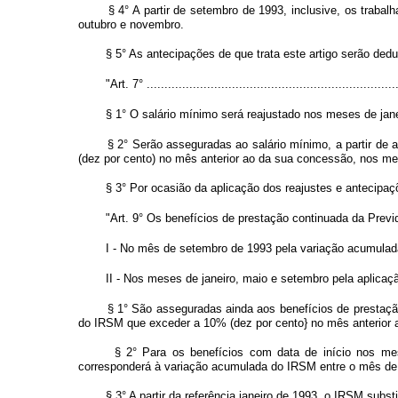
§ 4° A partir de setembro de 1993, inclusive, os trabal
outubro e novembro.
§ 5° As antecipações de que trata este artigo serão deduz
"Art. 7° .......................................................................
§ 1° O salário mínimo será reajustado nos meses de jan
§ 2° Serão asseguradas ao salário mínimo, a partir de
(dez por cento) no mês anterior ao da sua concessão, nos mes
§ 3° Por ocasião da aplicação dos reajustes e antecipaçõ
"Art. 9° Os benefícios de prestação continuada da Previ
I - No mês de setembro de 1993 pela variação acumulada
II - Nos meses de janeiro, maio e setembro pela aplicaç
§ 1° São asseguradas ainda aos benefícios de prestação
do IRSM que exceder a 10% (dez por cento} no mês anterior a
§ 2° Para os benefícios com data de início nos mese
corresponderá à variação acumulada do IRSM entre o mês de in
§ 3° A partir da referência janeiro de 1993, o IRSM subst