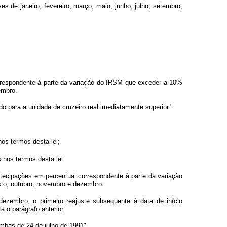
s de janeiro, fevereiro, março, maio, junho, julho, setembro,
correspondente à parte da variação do IRSM que exceder a 10%
embro.
do para a unidade de cruzeiro real imediatamente superior."
os termos desta lei;
 nos termos desta lei.
ntecipações em percentual correspondente à parte da variação
sto, outubro, novembro e dezembro.
dezembro, o primeiro reajuste subseqüente à data de início
 o parágrafo anterior.
 ambas de 24 de julho de 1991".