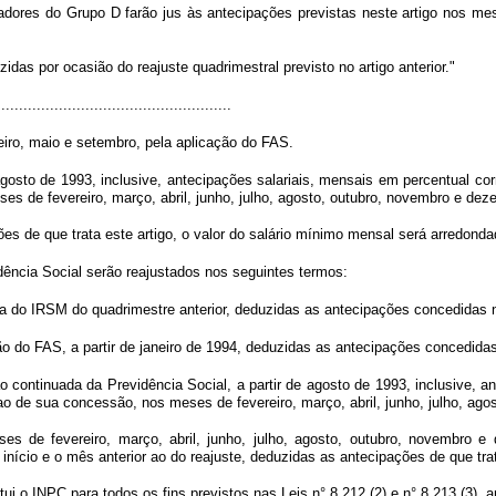
hadores do Grupo D farão jus às antecipações previstas neste artigo nos mese
idas por ocasião do reajuste quadrimestral previsto no artigo anterior."
....................................................
eiro, maio e setembro, pela aplicação do FAS.
 agosto de 1993, inclusive, antecipações salariais, mensais em percentual 
es de fevereiro, março, abril, junho, julho, agosto, outubro, novembro e dez
es de que trata este artigo, o valor do salário mínimo mensal será arredonda
dência Social serão reajustados nos seguintes termos:
 do IRSM do quadrimestre anterior, deduzidas as antecipações concedidas n
ão do FAS, a partir de janeiro de 1994, deduzidas as antecipações concedidas
 continuada da Previdência Social, a partir de agosto de 1993, inclusive, a
o de sua concessão, nos meses de fevereiro, março, abril, junho, julho, ago
s de fevereiro, março, abril, junho, julho, agosto, outubro, novembro e 
ício e o mês anterior ao do reajuste, deduzidas as antecipações de que trata
itui o INPC para todos os fins previstos nas Leis n° 8.212 (2) e n° 8.213 (3),