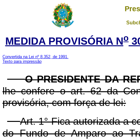
Pres
Subch
o
MEDIDA PROVISÓRIA N
3
Convertida na Lei nº 8.352, de 1991.
Texto para impressão
O
PRESIDENTE DA RE
lhe confere o art. 62 da Con
provisória, com força de lei:
Art. 1° Fica autorizada a c
do Fundo de Amparo ao Tra