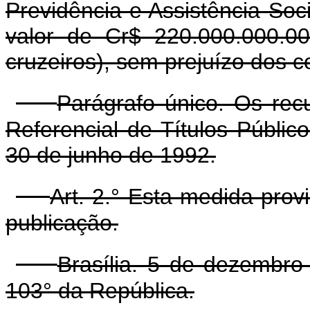
Previdência e Assistência Soc
valor de Cr$ 220.000.000.00
cruzeiros), sem prejuízo dos 
Parágrafo único. Os rec
Referencial de Títulos Públic
30 de junho de 1992.
Art. 2.° Esta medida prov
publicação.
Brasília. 5 de dezembro
103° da República.