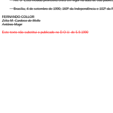
Art. 3º Esta medida provisória entra em vigor na data de sua public
Brasília, 4 de setembro de 1990; 169º da Independência e 102º da 
FERNANDO COLLOR
Zélia M. Cardoso de Mello
Antônio Magri
Este texto não substitui o publicado no D.O.U. de 5.9.1990