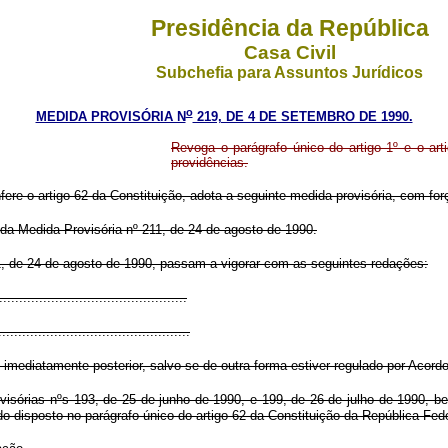
Presidência da República
Casa Civil
Subchefia para Assuntos Jurídicos
o
MEDIDA PROVISÓRIA N
219, DE 4 DE SETEMBRO DE 1990.
Revoga o parágrafo único do artigo 1º e o ar
providências.
fere o artigo 62 da Constituição, adota a seguinte medida provisória, com forç
1 da Medida Provisória nº 211, de 24 de agosto de 1990.
 211, de 24 de agosto de 1990, passam a vigorar com as seguintes redações:
...............................................
................................................
o imediatamente posterior, salvo se de outra forma estiver regulado por Acor
ovisórias nºs 193, de 25 de junho de 1990, e 199, de 26 de julho de 1990, b
o disposto no parágrafo único do artigo 62 da Constituição da República Fede