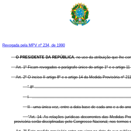
Revogada pela MPV nº 234, de 1990
O PRESIDENTE DA REPÚBLICA
, no uso da atribuição que lhe con
Art. 1º Ficam revogados o parágrafo único do artigo 1º e o artigo 1
Art. 2º O inciso II artigo 8º e o artigo 14 da Medida Provisória nº
" 8º ..................................................................................
I - ....................................................................................
II - uma única vez, entre a data-base de cada ano e a do an
"Art. 14. As relações jurídicas decorrentes das Medidas Pr
provisória serão disciplinadas pelo Congresso Nacional, nos termos d