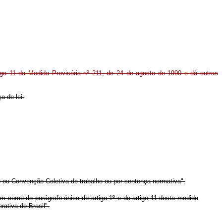
tigo 11 da Medida Provisória nº 211, de 24 de agosto de 1990 e dá outras
a de lei:
do ou Convenção Coletiva de trabalho ou por sentença normativa".
em como do parágrafo único do artigo 1º e do artigo 11 desta medida
rativa do Brasil".