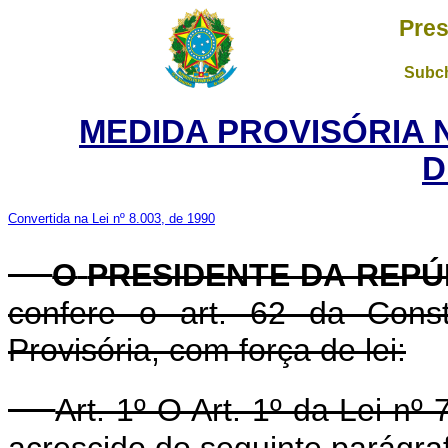
Pres
Subch
MEDIDA PROVISÓRIA 
D
Convertida na Lei nº 8.003, de 1990
O
PRESIDENTE DA REPÚ
confere o art. 62 da Const
Provisória, com força de lei:
Art. 1º O Art. 1º da Lei nº
acrescido do seguinte parágra