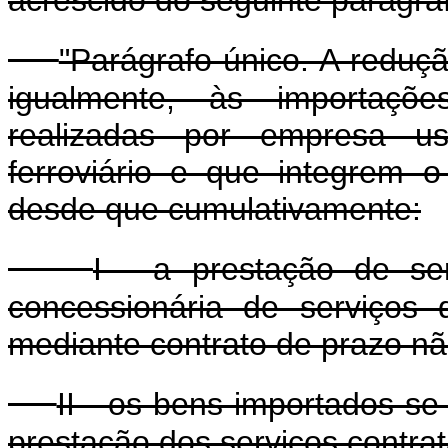
"Parágrafo único. A reduçã
igualmente, às importaçõ
realizadas por empresa us
ferroviário e que integrem 
desde que cumulativamente:
I - a prestação de se
concessionária de serviços d
mediante contrato de prazo não
II - os bens importados se
prestação dos serviços contrat