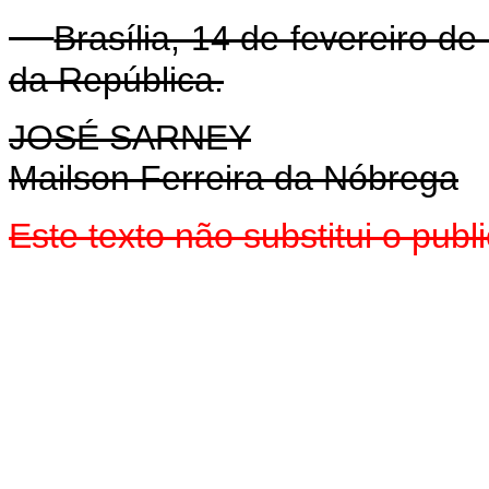
Brasília, 14 de fevereiro d
da República.
JOSÉ SARNEY
Mailson Ferreira da Nóbrega
Este texto não substitui o pub