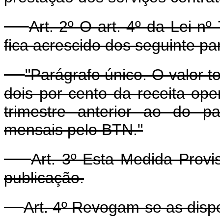
Art. 2º O art. 4º da Lei n
fica acrescido dos seguinte pa
"Parágrafo único. O valor t
dois por cento da receita oper
trimestre anterior ao do 
mensais pelo BTN."
Art. 3º Esta Medida Provi
publicação.
Art. 4º Revogam-se as disp