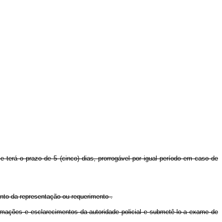
 e terá o prazo de 5 (cinco) dias, prorrogável por igual período em caso de
ento da representação ou requerimento .
formações e esclarecimentos da autoridade policial e submetê-lo a exame de