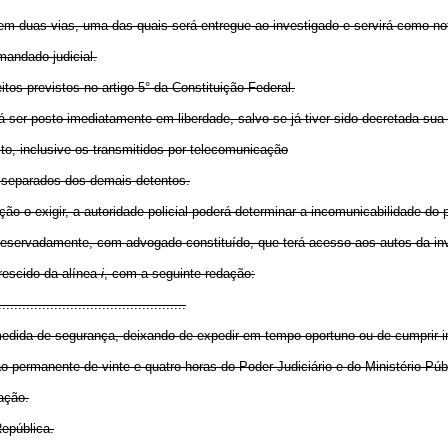
 em duas vias, uma das quais será entregue ao investigado e servirá como no
mandado judicial.
eitos previstos no artigo 5° da Constituição Federal.
 ser posto imediatamente em liberdade, salvo se já tiver sido decretada sua 
ito, inclusive os transmitidos por telecomunicação
, separados dos demais detentos.
o o exigir, a autoridade policial poderá determinar a incomunicabilidade do p
e reservadamente, com advogado constituído, que terá acesso aos autos da in
crescido da alínea
i
, com a seguinte redação:
..............................................
medida de segurança, deixando de expedir em tempo oportuno ou de cumprir 
 permanente de vinte e quatro horas do Poder Judiciário e do Ministério Púb
ação.
epública.