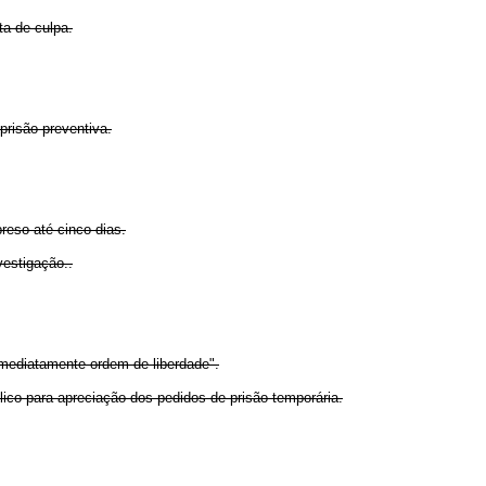
ta de culpa.
prisão preventiva.
reso até cinco dias.
vestigação..
imediatamente ordem de liberdade".
lico para apreciação dos pedidos de prisão temporária.