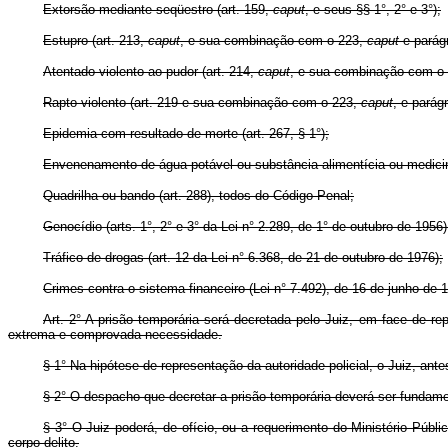
Extorsão mediante seqüestro (art. 159,
caput
, e seus §§ 1°, 2° e 3°);
Estupro (art. 213,
caput
, e sua combinação com o 223,
caput
e parágr
Atentado violento ao pudor (art. 214,
caput
, e sua combinação com o
Rapto violento (art. 219 e sua combinação com o 223,
caput
, e parág
Epidemia com resultado de morte (art. 267, § 1°);
Envenenamento de água potável ou substância alimentícia ou medicina
Quadrilha ou bando (art. 288), todos do Código Penal;
Genocídio (arts. 1°, 2° e 3° da Lei n° 2.289, de 1° de outubro de 1956
Tráfico de drogas (art. 12 da Lei n° 6.368, de 21 de outubro de 1976);
Crimes contra o sistema financeiro (Lei n° 7.492), de 16 de junho de 
Art. 2° A prisão temporária será decretada pelo Juiz, em face de rep
extrema e comprovada necessidade.
§ 1° Na hipótese de representação da autoridade policial, o Juiz, antes
§ 2° O despacho que decretar a prisão temporária deverá ser fundame
§ 3° O Juiz poderá, de ofício, ou a requerimento do Ministério Públ
corpo delito.