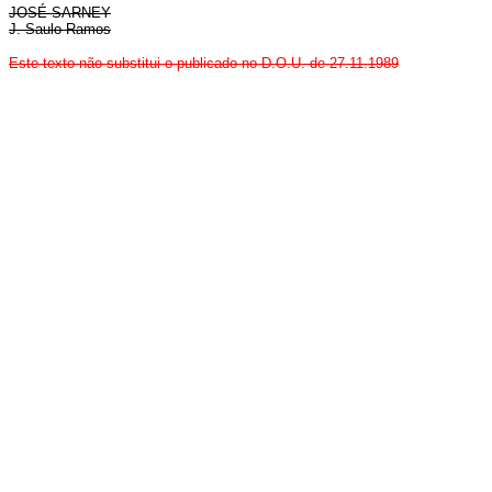
JOSÉ SARNEY
J. Saulo Ramos
Este texto não substitui o publicado no D.O.U. de 27.11.1989