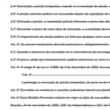
§ 4° Decretada a prisão temporária, expedir-se-á mandado de prisão,
§ 5° A prisão somente poderá ser executada depois da expedição de 
§ 6° Efetuada a prisão, a autoridade policial informará o preso dos dir
§ 7° Decorrido o prazo de cinco dias de detenção, o custodiado deverá
§ 8° O requerimento de prisão poderá ser feito por qualquer meio escr
Art. 3° Os presos temporários deverão permanecer, obrigatoriamente
§ 1° Quando o interesse da sociedade ou a conveniência da investigaçã
§ 2° O preso, ainda que incomunicável, poderá entrevistar-se, livre 
Art. 4° O artigo 4° da Lei n° 4.898, de 9 de dezembro de 1965, fica a
"Art. 4° ...............................................................................
i)
prolongar a execução de prisão temporária, de pena ou de 
Art. 5° Em todas as comarcas e sessões judiciárias haverá um plantão
Art. 6° Esta Medida Provisória entrará em vigor na data de sua public
Brasília, 24 de novembro de 1989; 168° da Independência e 101° da R