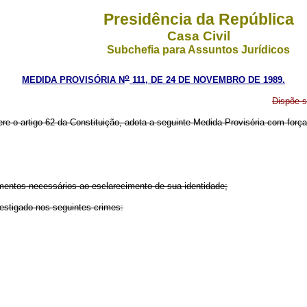
Presidência da República
Casa Civil
Subchefia para Assuntos Jurídicos
o
MEDIDA PROVISÓRIA N
111, DE 24 DE NOVEMBRO DE 1989.
Dispõe s
ere o artigo 62 da Constituição, adota a seguinte Medida Provisória com força
lementos necessários ao esclarecimento de sua identidade;
vestigado nos seguintes crimes: