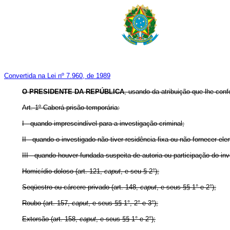
Convertida na Lei nº 7.960, de 1989
O PRESIDENTE DA REPÚBLICA
, usando da atribuição que lhe conf
Art. 1º Caberá prisão temporária:
I - quando imprescindível para a investigação criminal;
II - quando o investigado não tiver residência fixa ou não fornecer e
III - quando houver fundada suspeita de autoria ou participação do in
Homicídio doloso (art. 121,
caput
, e seu § 2°);
Seqüestro ou cárcere privado (art. 148,
caput
, e seus §§ 1° e 2°);
Roubo (art. 157,
caput
, e seus §§ 1°, 2° e 3°);
Extorsão (art. 158,
caput
, e seus §§ 1° e 2°);