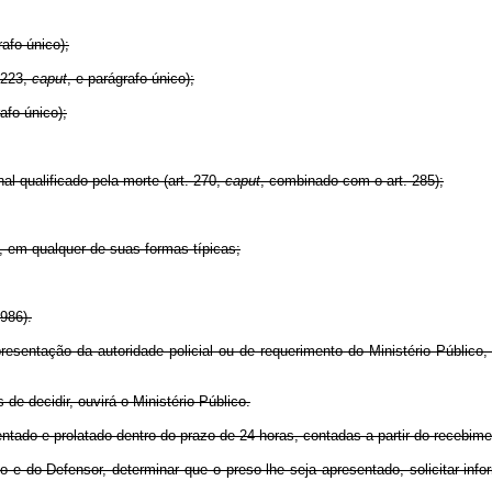
afo único);
 223,
caput
, e parágrafo único);
rafo único);
l qualificado pela morte (art. 270,
caput
, combinado com o art. 285);
), em qualquer de suas formas típicas;
1986).
resentação da autoridade policial ou de requerimento do Ministério Público,
 de decidir, ouvirá o Ministério Público.
ntado e prolatado dentro do prazo de 24 horas, contadas a partir do recebim
ico e do Defensor, determinar que o preso lhe seja apresentado, solicitar in