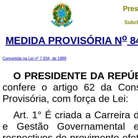
Pres
Subch
o
MEDIDA PROVISÓRIA N
8
Convertida na Lei nº 7.834, de 1989
O PRESIDENTE DA REPÚ
confere o artigo 62 da Cons
Provisória, com força de Lei:
Art. 1° É criada a Carreira 
e Gestão Governamental e
respectivos de provimento efe