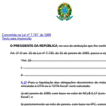
Convertida na Lei nº 7.747, de 1989
Texto para impressão
O PRESIDENTE DA REPÚBLICA
, no uso da atribuição que lhe confe
Art. 1º O art. 15 da Lei nº 7.730, de 31 de janeiro de 1989, passa a 
"Art. 15 ...............................................................................
I - ......................................................................................
II - .....................................................................................
§ 1º
Para a liquidação das obrigações decorrentes de mútuo
vinculada à OTN ou à "OTN fiscal" será calculada:
a) até janeiro de 1989, com base no valor de NCz$ 6,17 (se
fiscal"; e
b) posteriormente ao mês de janeiro, com base no IPC, conside