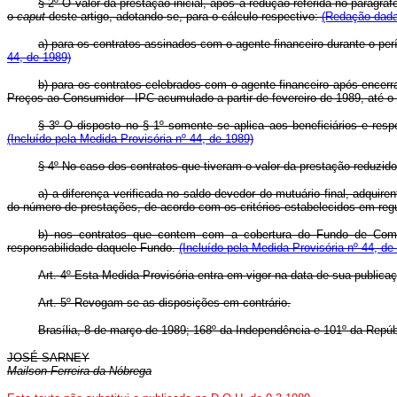
§ 2º O valor da prestação inicial, após a redução referida no parág
o
caput
deste artigo, adotando-se, para o cálculo respectivo:
(Redação dada 
a) para os contratos assinados com o agente financeiro durante o p
44, de 1989)
b) para os contratos celebrados com o agente financeiro após encerr
Preços ao Consumidor - IPC acumulado a partir de fevereiro de 1989, até o
§ 3º O disposto no § 1º somente se aplica aos beneficiários e respe
(Incluído pela Medida Provisória nº 44, de 1989)
§ 4º No caso dos contratos que tiveram o valor da prestação reduzid
a) a diferença verificada no saldo devedor do mutuário final, adqui
do número de prestações, de acordo com os critérios estabelecidos em re
b) nos contratos que contem com a cobertura do Fundo de Compen
responsabilidade daquele Fundo.
(Incluído pela Medida Provisória nº 44, de
Art. 4º Esta Medida Provisória entra em vigor na data de sua publica
Art. 5º Revogam-se as disposições em contrário.
Brasília, 8 de março de 1989; 168º da Independência e 101º da Repúb
JOSÉ SARNEY
Mailson Ferreira da Nóbrega