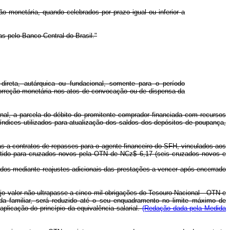
ção monetária, quando celebrados por prazo igual ou inferior a
as pelo Banco Central do Brasil."
ireta, autárquica ou fundacional, somente para o período
correção monetária nos atos de convocação ou de dispensa da
nal, a parcela do débito do promitente comprador financiada com recursos
 índices utilizados para atualização dos saldos dos depósitos de poupança,
vas a contratos de repasses para o agente financeiro do SFH, vinculados aos
rtido para cruzados novos pela OTN de NCz$ 6,17 (seis cruzados novos e
ados mediante reajustes adicionais das prestações a vencer após encerrado
o valor não ultrapasse a cinco mil obrigações do Tesouro Nacional - OTN e
da familiar, será reduzido até o seu enquadramento no limite máximo de
plicação do princípio da equivalência salarial.
(Redação dada pela Medida