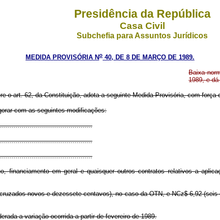
Presidência da República
Casa Civil
Subchefia para Assuntos Jurídicos
o
MEDIDA PROVISÓRIA N
40, DE 8 DE MARÇO DE 1989.
Baixa norm
1989, e dá
re o art. 62, da Constituição, adota a seguinte Medida Provisória, com força d
vigorar com as seguintes modificações:
..............................................
...............................................
...............................................
, financiamento em geral e quaisquer outros contratos relativos a aplicaç
is cruzados novos e dezessete centavos), no caso da OTN, e NCz$ 6,92 (seis
rada a variação ocorrida a partir de fevereiro de 1989.