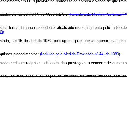
o financiamento em OTN previsto na promessa de compra e venda de que trata
 cruzados novos pela OTN de NCz$ 6,17; e
(Incluído pela Medida Provisória nº
do na forma da alínea precedente, atualizado monetariamente pelo Índice de
89)
ntada, até 15 de abril de 1989, pelo agente promotor ao agente financeiro.
seguintes procedimentos:
(Incluído pela Medida Provisória nº 44, de 1989)
pensada mediante reajustes adicionais das prestações a vencer e de aumento
or, apurado após a aplicação do disposto na alínea anterior, será da