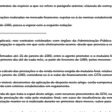
contratos da espécie a que se refere o parágrafo anterior, cláusula de corre
ações realizadas no mercado financeiro, sujeitar-se-á às normas estabelecid
o de 1989, passa a vigorar com a seguinte redação:
..............................................
licará, nos contratos celebrados com órgãos da Administração Pública d
brigação e aquela em que este efetivamento ocorrer, desde que prevista a 
rmados até 15 de janeiro de 1989, entre o agente promotor e o mutuário fi
primeiro dia útil de cada mês, a partir de fevereiro de 1989, pelos mesmos
 cálculo das prestações e da renda mínima exigida do mutuário final, relati
e janeiro de 1989, considerar-se-á o valor do financiamento em OTN conve
e imóvel, decorrentes da aplicação do disposto neste artigo, serão compens
do com critérios estabelecidos em regulamento.
nda de que trata o
caput
deste artigo, com recursos provenientes do SFH, cuj
a prestação de vida pelo mutuário final, em caso de insuficiência da ren
tação manter-se-á inalterada durante os primeiros doze meses, salvo para a