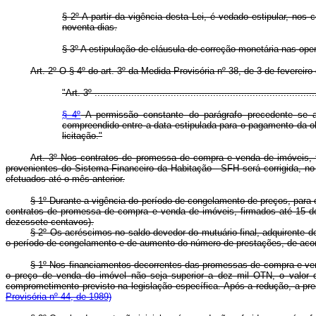
§ 2º A partir da vigência desta Lei, é vedado estipular, nos 
noventa dias.
§ 3º A estipulação de cláusula de correção monetária nas oper
Art. 2º O § 4º do art. 3º da Medida Provisória nº 38, de 3 de fevereir
"Art. 3º ...............................................................................
§ 4º
A permissão constante do parágrafo precedente se ap
compreendido entre a data estipulada para o pagamento da o
licitação."
Art. 3º Nos contratos de promessa de compra e venda de imóveis, fi
provenientes do Sistema Financeiro da Habitação - SFH será corrigida, no 
efetuados até o mês anterior.
§ 1º Durante a vigência do período de congelamento de preços, para o
contratos de promessa de compra e venda de imóveis, firmados até 15 d
dezessete centavos).
§ 2º Os acréscimos no saldo devedor do mutuário final, adquirente d
o período de congelamento e de aumento do número de prestações, de acor
§ 1º Nos financiamentos decorrentes das promessas de compra e ve
o preço de venda do imóvel não seja superior a dez mil OTN, o valor d
comprometimento previsto na legislação específica. Após a redução, a pres
Provisória nº 44, de 1989)