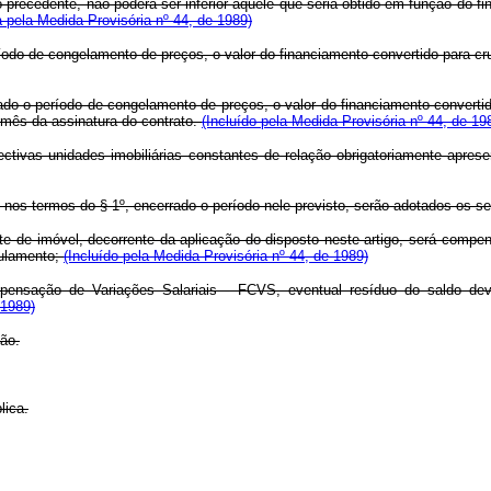
rafo precedente, não poderá ser inferior àquele que seria obtido em função d
pela Medida Provisória nº 44, de 1989)
eríodo de congelamento de preços, o valor do financiamento convertido para
ado o período de congelamento de preços, o valor do financiamento converti
 mês da assinatura do contrato.
(Incluído pela Medida Provisória nº 44, de 19
ctivas unidades imobiliárias constantes de relação obrigatoriamente aprese
o nos termos do § 1º, encerrado o período nele previsto, serão adotados os 
rente de imóvel, decorrente da aplicação do disposto neste artigo, será com
gulamento;
(Incluído pela Medida Provisória nº 44, de 1989)
sação de Variações Salariais - FCVS, eventual resíduo do saldo deved
 1989)
ção.
lica.