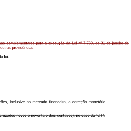
as complementares para a execução da Lei nº 7.730, de 31 de janeiro de
 outras providências.
e lei:
ões, inclusive no mercado financeiro, a correção monetária
 cruzados novos e noventa e dois centavos), no caso da "OTN