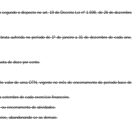
ado segundo o disposto no art. 19 do Decreto-Lei nº 1.598, de 26 de dezembro
 bruta auferida no período de 1º de janeiro a 31 de dezembro de cada ano,
quota de doze por cento.
pelo valor de uma OTN, vigente no mês de encerramento do período-base de
a setembro de cada exercício financeiro.
o ou encerramento de atividades.
ários, abandonando-se as demais.