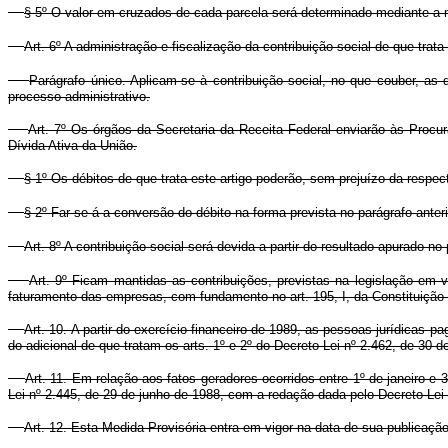
§ 5º O valor em cruzados de cada parcela será determinado mediante a
Art. 6º A administração e fiscalização da contribuição social de que tra
Parágrafo único. Aplicam-se à contribuição social, no que couber, as
processo administrativo.
Art. 7º Os órgãos da Secretaria da Receita Federal enviarão às Procur
Dívida Ativa da União.
§ 1º Os débitos de que trata este artigo poderão, sem prejuízo da respec
§ 2º Far-se-á a conversão do débito na forma prevista no parágrafo ant
Art. 8º A contribuição social será devida a partir do resultado apurado 
Art. 9º Ficam mantidas as contribuições, previstas na legislação em vi
faturamento das empresas, com fundamento no art. 195, I, da Constituição 
Art. 10. A partir do exercício financeiro de 1989, as pessoas jurídicas p
do adicional de que tratam os arts. 1º e 2º do Decreto-Lei nº 2.462, de 30 
Art. 11. Em relação aos fatos geradores ocorridos entre 1º de janeiro e 3
Lei nº 2.445, de 29 de junho de 1988, com a redação dada pelo Decreto-Lei 
Art. 12. Esta Medida Provisória entra em vigor na data de sua publicação