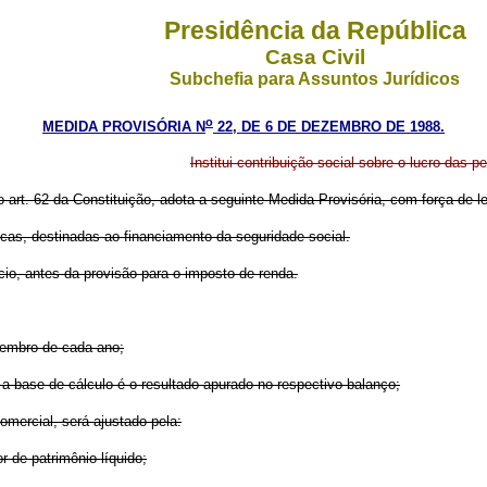
Presidência da República
Casa Civil
Subchefia para Assuntos Jurídicos
o
MEDIDA PROVISÓRIA N
22, DE 6 DE DEZEMBRO DE 1988.
Institui contribuição social sobre o lucro das 
o art. 62 da Constituição, adota a seguinte Medida Provisória, com força de le
ídicas, destinadas ao financiamento da seguridade social.
ício, antes da provisão para o imposto de renda.
zembro de cada ano;
 a base de cálculo é o resultado apurado no respectivo balanço;
omercial, será ajustado pela:
r de patrimônio líquido;