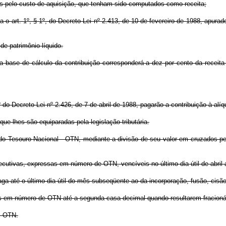
os pelo custo de aquisição, que tenham sido computados como receita;
a o art. 1º, § 1º, do Decreto-Lei nº 2.413, de 10 de fevereiro de 1988, apur
de patrimônio líquido.
 a base de cálculo da contribuição corresponderá a dez por cento da receita
º do Decreto-Lei nº 2.426, de 7 de abril de 1988, pagarão a contribuição à alí
que lhes são equiparadas pela legislação tributária.
s do Tesouro Nacional - OTN, mediante a divisão de seu valor em cruzados 
cutivas, expressas em número de OTN, vencíveis no último dia útil de abril 
paga até o último dia útil do mês subseqüente ao da incorporação, fusão, cisã
sos em número de OTN até a segunda casa decimal quando resultarem fracion
ez OTN.