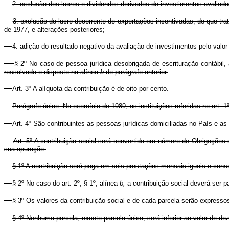
2. exclusão dos lucros e dividendos derivados de investimentos avaliad
3. exclusão do lucro decorrente de exportações incentivadas, de que trat
de 1977, e alterações posteriores;
4. adição do resultado negativo da avaliação de investimentos pelo valor 
§ 2º No caso de pessoa jurídica desobrigada de escrituração contábil,
ressalvado o disposto na alínea
b
do parágrafo anterior.
Art. 3º A alíquota da contribuição é de oito por cento.
Parágrafo único. No exercício de 1989, as instituições referidas no art. 1
Art. 4º São contribuintes as pessoas jurídicas domiciliadas no País e as 
Art. 5º A contribuição social será convertida em número de Obrigaçõe
sua apuração.
§ 1º A contribuição será paga em seis prestações mensais iguais e conse
§ 2º No caso do art. 2º, § 1º, alínea
b,
a contribuição social deverá ser 
§ 3º Os valores da contribuição social e de cada parcela serão expres
§ 4º Nenhuma parcela, exceto parcela única, será inferior ao valor de d