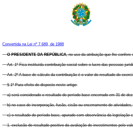
Convertida na Lei nº 7.689, de 1988
O PRESIDENTE DA REPÚBLICA
, no uso da atribuição que lhe confere 
Art. 1º Fica instituída contribuição social sobre o lucro das pessoas jur
Art. 2º A base de cálculo da contribuição é o valor do resultado do exerc
§ 1º Para efeito do disposto neste artigo:
a) será considerado o resultado do período-base encerrado em 31 de de
b) no caso de incorporação, fusão, cisão ou encerramento de atividades,
c) o resultado do período-base, apurado com observância da legislação c
1. exclusão do resultado positivo da avaliação de investimentos pelo valo