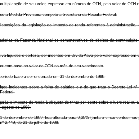
 multiplicação de seu valor, expresso em número de OTN, pelo valor da OTN
ta esta Medida Provisória compete à Secretaria da Receita Federal.
 disposições da legislação do imposto de renda referentes à administração,
adorias da Fazenda Nacional os demonstrativos de débitos da contribuição 
tiva liquidez e certeza, ser inscritos em Dívida Ativa pelo valor expresso em
erior com base no valor da OTN no mês de seu vencimento.
no período-base a ser encerrado em 31 de dezembro de 1988.
gor, incidentes sobre a folha de salários e a de que trata o Decreto-Lei nº
Federal.
agarão o imposto de renda à alíquota de trinta por cento sobre o lucro real ou
de agosto de 1988.
1 de dezembro de 1989, fica alterada para 0,35% (trinta e cinco centésimos po
nº 2.449, de 21 de julho de 1988.
.