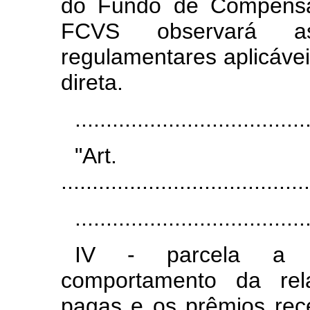
do Fundo de Compensaç
FCVS observará as
regulamentares aplicáve
direta.
.....................................
"Ar
........................................
.....................................
IV - parcela a m
comportamento da rel
pagas e os prêmios rec