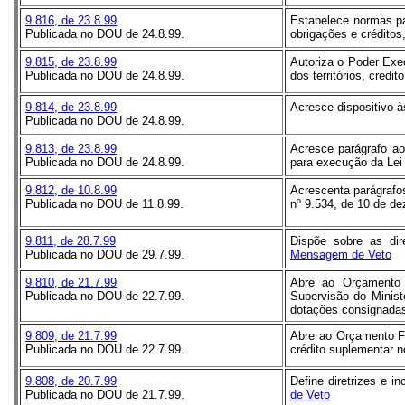
9.816, de 23.8.99
Estabelece normas par
Publicada no DOU de 24.8.99.
obrigações e créditos
9.815, de 23.8.99
Autoriza o Poder Exec
Publicada no DOU de 24.8.99.
dos territórios, credi
9.814, de 23.8.99
Acresce dispositivo à
Publicada no DOU de 24.8.99.
9.813, de 23.8.99
Acresce parágrafo ao
Publicada no DOU de 24.8.99.
para execução da Lei 
9.812, de 10.8.99
Acrescenta parágrafo
Publicada no DOU de 11.8.99.
nº 9.534, de 10 de de
9.811, de 28.7.99
Dispõe sobre as dir
Publicada no DOU de 29.7.99.
Mensagem de Veto
9.810, de 21.7.99
Abre ao Orçamento 
Publicada no DOU de 22.7.99.
Supervisão do Minist
dotações consignadas
9.809, de 21.7.99
Abre ao Orçamento Fis
Publicada no DOU de 22.7.99.
crédito suplementar n
9.808, de 20.7.99
Define diretrizes e i
Publicada no DOU de 21.7.99.
de Veto