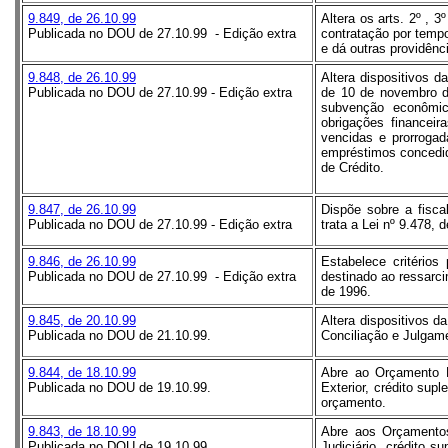
9.849, de 26.10.99
Altera os arts. 2º , 3
Publicada no DOU de 27.10.99 - Edição extra
contratação por tempo
e dá outras providênc
9.848, de 26.10.99
Altera dispositivos 
Publicada no DOU de 27.10.99 - Edição extra
de 10 de novembro de
subvenção econômic
obrigações financei
vencidas e prorroga
empréstimos concedid
de Crédito.
9.847, de 26.10.99
Dispõe sobre a fisca
Publicada no DOU de 27.10.99 - Edição extra
trata a Lei nº 9.478,
9.846, de 26.10.99
Estabelece critério
Publicada no DOU de 27.10.99 - Edição extra
destinado ao ressarci
de 1996.
9.845, de 20.10.99
Altera dispositivos d
Publicada no DOU de 21.10.99.
Conciliação e Julgame
9.844, de 18.10.99
Abre ao Orçamento F
Publicada no DOU de 19.10.99.
Exterior, crédito sup
orçamento.
9.843, de 18.10.99
Abre aos Orçamentos
Publicada no DOU de 19.10.99.
Judiciário, crédito 