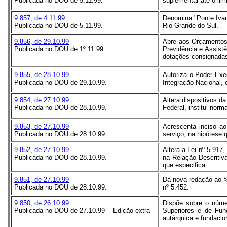
Publicada no DOU de 5.11.99.
suplementar até o lim
9.857, de 4.11.99
Denomina "Ponte Ivan
Publicada no DOU de 5.11.99.
Rio Grande do Sul.
9.856, de 29.10.99
Abre aos Orçamentos 
Publicada no DOU de 1º.11.99.
Previdência e Assistê
dotações consignadas
9.855, de 28.10.99
Autoriza o Poder Exe
Publicada no DOU de 29.10.99.
Integração Nacional, c
9.854, de 27.10.99
Altera dispositivos da
Publicada no DOU de 28.10.99.
Federal, institui norm
9.853, de 27.10.99
Acrescenta inciso ao
Publicada no DOU de 28.10.99.
serviço, na hipótese 
9.852, de 27.10.99
Altera a Lei nº 5.917
Publicada no DOU de 28.10.99.
na Relação Descritiv
que especifica.
9.851, de 27.10.99
Dá nova redação ao § 
Publicada no DOU de 28.10.99.
nº 5.452.
9.850, de 26.10.99
Dispõe sobre o núme
Publicada no DOU de 27.10.99 - Edição extra
Superiores e de Fun
autárquica e fundacio