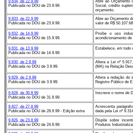
9.834, de 22.9.99
Abre ao Orçamento da
Publicada no DOU de 23.9.99.
Social, crédito suple
orçamento.
9.833, de 22.9.99
Abre ao Orçamento da
Publicada no DOU de 23.9.99.
valor de R$ 50.107.68
9.832, de 14.9.99
Proíbe o uso indus
Publicada no DOU de 15.9.99.
acondicionamento de 
9.831, de 13.9.99
Estabelece, em todo 
Publicada no DOU de 14.9.99.
9.830, de 2.9.99
Altera a Lei nº 5.917
Publicada no DOU de 3.9.99.
(MA) na Relação Desc
9.829, de 2.9.99
Altera a redação do 
Publicada no DOU de 3.9.99.
Registro Público de E
9.828, de 30.8.99
Inscreve o nome de D.
Publicada no DOU de 31.8.99.
9.827, de 27.8.99
Acrescenta parágrafo
Publicada no DOU de 28.8.99 - Edição extra
dada pela Lei nº 9.31
9.826, de 23.8.99
Dispõe sobre incent
Publicada no DOU de 24.8.99.
Produtos Industrializa