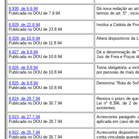
8.930, de 6.9.94
Dá nova redação ao art.
Publicada no DOU de 7.9.94
termos do art. 5º , inci
8.929, de 22.8.94
Institui a Cédula de Pr
Publicada no DOU de 23.8.94
8.928, de 10.8.94
Altera dispositivos da 
Publicada no DOU de 11.8.94
8.927, de 9.8.94
Dá a denominação de "R
Publicada no DOU de 10.8.94
Juiz de Fora e Poços d
8.926, de 9.8.94
Torna obrigatória a i
Publicada no DOU de 10.8.94
por pessoas de mais de
8.925, de 9.8.94
Denomina "Rota do Sol"
Publicada no DOU de 10.8.94
8.924, de 29.7.94
Renova o prazo de que t
Publicada no DOU de 30.7.94
Lei nº 8.396, de 2 de
existentes.
8.923, de 27.7.94
Acrescenta parágrafo 
Publicada no DOU de 28.7.94
aplicada em caso de de
8.922, de 25.7.94
Acrescenta dispositivo
Publicada no DOU de 26.7.94
conta vinculada quando