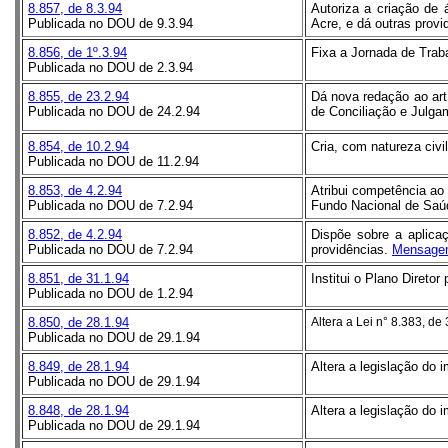
8.857, de 8.3.94
Autoriza a criação de 
Publicada no DOU de 9.3.94
Acre, e dá outras prov
8.856, de 1º.3.94
Fixa a Jornada de Traba
Publicada no DOU de 2.3.94
8.855, de 23.2.94
Dá nova redação ao art.
Publicada no DOU de 24.2.94
de Conciliação e Julga
8.854, de 10.2.94
Cria, com natureza civi
Publicada no DOU de 11.2.94
8.853, de 4.2.94
Atribui competência ao 
Publicada no DOU de 7.2.94
Fundo Nacional de Saú
8.852, de 4.2.94
Dispõe sobre a aplicaç
Publicada no DOU de 7.2.94
providências.
Mensagem
8.851, de 31.1.94
Institui o Plano Diret
Publicada no DOU de 1.2.94
8.850, de 28.1.94
Altera a Lei n° 8.383, d
Publicada no DOU de 29.1.94
8.849, de 28.1.94
Altera a legislação do 
Publicada no DOU de 29.1.94
8.848, de 28.1.94
Altera a legislação do 
Publicada no DOU de 29.1.94