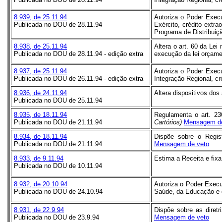
8.939, de 25.11.94
Autoriza o Poder Execu
Publicada no DOU de 28.11.94
Exército, crédito extr
Programa de Distribui
8.938, de 25.11.94
Altera o art. 60 da Lei
Publicada no DOU de 28.11.94 - edição extra
execução da lei orçamen
8.937, de 25.11.94
Autoriza o Poder Execu
Publicada no DOU de 26.11.94
- edição extra
Integração Regional, cr
8.936, de 24.11.94
Altera dispositivos dos 
Publicada no DOU de 25.11.94
8.935, de 18.11.94
Regulamenta o art. 236
Publicada no DOU de 21.11.94
Cartórios)
Mensagem de
8.934, de 18.11.94
Dispõe sobre o Regis
Publicada no DOU de 21.11.94
Mensagem de veto
8.933, de 9.11.94
Estima a Receita e fixa
Publicada no DOU de 10.11.94
8.932, de 20.10.94
Autoriza o Poder Execu
Publicada no DOU de 24.10.94
Saúde, da Educação e d
8.931, de 22.9.94
Dispõe sobre as diretr
Publicada no DOU de 23.9.94
Mensagem de veto