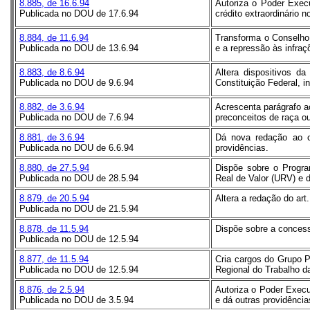
8.885, de 16.6.94
Autoriza o Poder Execu
Publicada no DOU de 17.6.94
crédito extraordinário 
8.884, de 11.6.94
Transforma o Conselho
Publicada no DOU de 13.6.94
e a repressão às infra
8.883, de 8.6.94
Altera dispositivos d
Publicada no DOU de 9.6.94
Constituição Federal, i
8.882, de 3.6.94
Acrescenta parágrafo ao
Publicada no DOU de 7.6.94
preconceitos de raça ou
8.881, de 3.6.94
Dá nova redação ao c
Publicada no DOU de 6.6.94
providências.
8.880, de 27.5.94
Dispõe sobre o Progra
Publicada no DOU de 28.5.94
Real de Valor (URV) e 
8.879, de 20.5.94
Altera a redação do art
Publicada no DOU de 21.5.94
8.878, de 11.5.94
Dispõe sobre a concess
Publicada no DOU de 12.5.94
8.877, de 11.5.94
Cria cargos do Grupo 
Publicada no DOU de 12.5.94
Regional do Trabalho da
8.876, de 2.5.94
Autoriza o Poder Execu
Publicada no DOU de 3.5.94
e dá outras providência