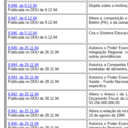
8.948, de 8.12.94
Dispõe sobre a institu
Publicada no DOU de 9.12.94
8.947, de 8.12.94
Altera a composição e
Publicada no DOU de 9.12.94
Belém (PA), e dá outras
8.946, de 5.12.94
Cria o Sistema Educacio
Publicada no DOU de 6.12.94
8.945, de 25.11.94
Autoriza o Poder Execu
Publicada no DOU de 26.11.94
Integração Regional, c
outras providências.
8.944, de 25.11.94
Autoriza a Companhia 
Publicada no DOU de 28.11.94
toneladas de alimentos
8.943, de 25.11.94
Autoriza o Poder Execu
Publicada no DOU de 28.11.94
Saúde - Fundo Nacional
especifica.
8.942, de 25.11.94
Altera o Anexo I da L
Publicada no DOU de 28.11.94
Orçamento Fiscal da Un
53.156.000.000,00.
8.941, de 25.11.94
Altera a redação do inci
Publicada no DOU de 28.11.94
10 de agosto de 1994.
8.940, de 25.11.94
Autoriza o Poder Execu
Publicada no DOU de 28.11.94
Integração Regional, cr