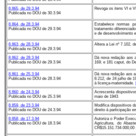
8.865, de 29.3.94
Revoga os itens VI e VI
Publicada no DOU de 30.3.94
8.864, de 28.3.94
Estabelece normas p
Publicada no DOU de 29.3.94
tratamento diferenciado 
e de desenvolvimento em
8.863, de 28.3.94
Altera a Lei nº 7.102, 
Publicada no DOU de 29.3.94
8.862, de 28.3.94
Dá nova redação aos art
Publicada no DOU de 29.3.94
169; e 181 caput, do De
8.861, de 25.3.94
Dá nova redação aos ar
Publicada no DOU de 28.3.94
8.212, de 24 julho de 1
à licença-maternidade.
8.860, de 24.3.94
Acrescenta dispositivo
Publicada no DOU de 25.3.94
maio de 1943.
8.859, de 23.3.94
Modifica dispositivos 
Publicada no DOU de 24.3.94
direito à participação e
8.858, de 17.3.94
Autoriza o Poder Execu
Publicada no DOU de 18.3.94
Agricultura, do Abast
CR$15.151.734.000,00 