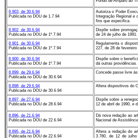
Fundo de Amparo ao Tra
8.903, de 30.6.94
Autoriza o Poder Execu
Publicada no DOU de 1.7.94
Integração Regional e 
fins que especifica.
8.902, de 30.6.94
Dispõe sobre prorrogaçã
Publicada no DOU de 1º.7.94
de 24 de julho de 1991.
8.901, de 30.6.94
Regulamenta o disposto
Publicada no DOU de 1º.7.94
227, de 28 de fevereir
8.900, de 30.6.94
Dispõe sobre o benefíci
Publicada no DOU de 1º.7.94
dá outras providências.
8.899, de 29.6.94
Concede passe livre às 
Publicada no DOU de 30.6.94
8.898, de 29.6.94
Altera dispositivos do 
Publicada no DOU de 30.6.94
8.897, de 27.6.94
Dispõe sobre a renegoc
Publicada no DOU de 28.6.94
12 de abril de 1990, e 
8.896, de 21.6.94
Dá nova redação ao art.
Publicada no DOU de 22.6.94
Nacional de Assistênci
8.895, de 21.6.94
Altera a redação do ar
Publicada no DOU de 22.6.94
3.780, de 12 de julho