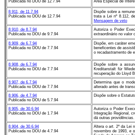
Publicada no DOU de 12.7.94
Área Especial de Intere
8.911, de 11.7.94
Dispõe sobre a remuner
Publicada no DOU de 12.7.94
trata a Lei nº 8.112, 
Mensagem de veto
8.910, de 8.7.94
Autoriza o Poder Exec
Publicada no DOU de 9.7.94
extraordinário no valor
8.909, de 6.7.94
Dispõe, em caráter emer
Publicada no DOU de 7.7.94
beneficentes de assistê
o recadastramento de e
8.908, de 6.7.94
Dispõe sobre a assun
Publicada no DOU de 7.7.94
Kreditanstalt für Wie
recuperação do Lloyd Br
8.907, de 6.7.94
Determina que o mode
Publicada no DOU de 7.7.94
alterado antes de trans
8.906, de 4.7.94
Dispõe sobre o Estatut
Publicada no DOU de 5.7.94
8.905, de 30.6.94
Autoriza o Poder Execu
Publicada no DOU de 1.7.94
Integração Regional, cr
dá outras providências.
8.904, de 30.6.94
Altera o art. 2º da Le
Publicada no DOU de 4.7.94
novembro de 1993, e o 