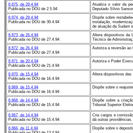
8.875, de 29.4.94
Atualiza o valor da pe
Publicada no DOU de 2.5.94
Deputado Sílvio Sanson
8.874, de 29.4.94
Dispõe sobre restabele
Publicada no DOU de 30.4.94
instalação, modernizaç
de atuação da Sudam 
8.873, de 26.4.94
Altera dispositivos da
Publicada no DOU de 27.4.94
Técnico de Administra
8.872, de 26.4.94
Autoriza a reversão ao 
Publicada no DOU de 27.4.94
8.871, de 20.4.94
Autoriza o Poder Execu
Publicada no DOU de 21.4.94
8.870, de 15.4.94
Altera dispositivos das
Publicada no DOU de 16.4.94
8.869, de 15.4.94
Dispõe sobre o reajust
Publicada no DOU de 16.4.94
8.868, de 14.4.94
Dispõe sobre a criaçã
Publicada no DOU de 15.4.94
Tribunal Superior Eleito
8.867, de 14.4.94
Cria cargos e comissão
Publicada no DOU de 15.4.94
dá outras providências.
8.866, de 11.4.94
Dispõe sobre o depositá
Publicada no DOU de 13.4.94