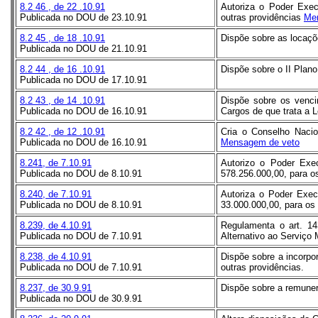
8.2
46
, de
22
.10.91
Autoriza o Poder Exec
Publicada no DOU de 23.10.91
outras providências
Me
8.2
45
, de
18
.10.91
Dispõe sobre as locaçõ
Publicada no DOU de 21.10.91
8.2
44
, de
16
.10.91
Dispõe sobre o II Plano
Publicada no DOU de 17.10.91
8.2
43
, de
14
.10.91
Dispõe sobre os venci
Publicada no DOU de 16.10.91
Cargos de que trata a L
8.2
42
, de
12
.10.91
Cria o Conselho Nacio
Publicada no DOU de 16.10.91
Mensagem de veto
8.241, de 7.10.91
Autorizo o Poder Exec
Publicada no DOU de 8.10.91
578.256.000,00, para os
8.240, de 7.10.91
Autoriza o Poder Execu
Publicada no DOU de 8.10.91
33.000.000,00, para os 
8.239, de 4.10.91
Regulamenta o art. 14
Publicada no DOU de 7.10.91
Alternativo ao Serviço M
8.238, de 4.10.91
Dispõe sobre a incorpor
Publicada no DOU de 7.10.91
outras providências.
8.237, de 30.9.91
Dispõe sobre a remuner
Publicada no DOU de 30.9.91