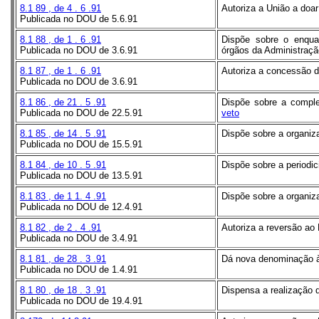
8.1
89
, de
4
.
6
.91
Autoriza a União a doar
Publicada no DOU de 5.6.91
8.1
88
, de
1
.
6
.91
Dispõe sobre o enquad
Publicada no DOU de 3.6.91
órgãos da Administraçã
8.1
87
, de
1
.
6
.91
Autoriza a concessão d
Publicada no DOU de 3.6.91
8.1
86
, de
21
.
5
.91
Dispõe sobre a comple
Publicada no DOU de 22.5.91
veto
8.1
85
, de
14
.
5
.91
Dispõe sobre a organizaç
Publicada no DOU de 15.5.91
8.1
84
, de
10
.
5
.91
Dispõe sobre a periodi
Publicada no DOU de 13.5.91
8.1
83
, de
1
1.
4
.91
Dispõe sobre a organiz
Publicada no DOU de 12.4.91
8.1
82
, de
2
.
4
.91
Autoriza a reversão ao
Publicada no DOU de 3.4.91
8.1
81
, de
28
.
3
.91
Dá nova denominação à 
Publicada no DOU de 1.4.91
8.1
80
, de
18
.
3
.91
Dispensa a realização d
Publicada no DOU de 19.4.91