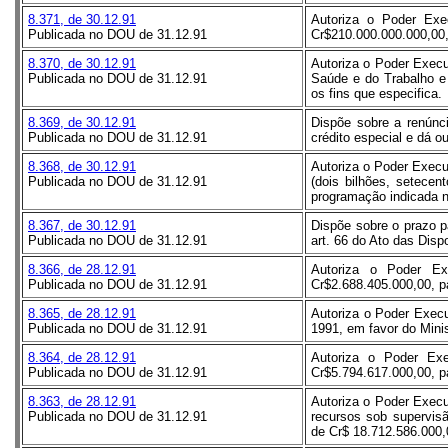
8.371, de 30.12.91
Autoriza o Poder Exec
Publicada no DOU de 31.12.91
Cr$210.000.000.000,00, 
8.370, de 30.12.91
Autoriza o Poder Execu
Publicada no DOU de 31.12.91
Saúde e do Trabalho e 
os fins que especifica.
8.369, de 30.12.91
Dispõe sobre a renúnci
Publicada no DOU de 31.12.91
crédito especial e dá o
8.368, de 30.12.91
Autoriza o Poder Execu
Publicada no DOU de 31.12.91
(dois bilhões, setecen
programação indicada no
8.367, de 30.12.91
Dispõe sobre o prazo p
Publicada no DOU de 31.12.91
art. 66 do Ato das Disp
8.366, de 28.12.91
Autoriza o Poder Ex
Publicada no DOU de 31.12.91
Cr$2.688.405.000,00, pa
8.365, de 28.12.91
Autoriza o Poder Execut
Publicada no DOU de 31.12.91
1991, em favor do Minis
8.364, de 28.12.91
Autoriza o Poder Exe
Publicada no DOU de 31.12.91
Cr$5.794.617.000,00, p
8.363, de 28.12.91
Autoriza o Poder Execut
Publicada no DOU de 31.12.91
recursos sob supervisã
de Cr$ 18.712.586.000,0