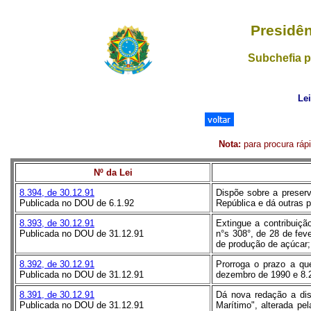
Presidên
Subchefia p
Le
Nota:
para procura rápi
Nº da Lei
8.394, de 30.12.91
Dispõe sobre a preser
Publicada no DOU de 6.1.92
República e dá outras p
8.393, de 30.12.91
Extingue a contribuiçã
Publicada no DOU de 31.12.91
n°s 308°, de 28 de fev
de produção de açúcar;
8.392, de 30.12.91
Prorroga o prazo a qu
Publicada no DOU de 31.12.91
dezembro de 1990 e 8.2
8.391, de 30.12.91
Dá nova redação a disp
Publicada no DOU de 31.12.91
Marítimo", alterada pe