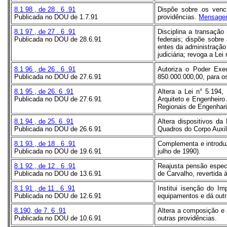
8.1
98
, de
28
.
6
.91
Dispõe sobre os venci
Publicada no DOU de 1.7.91
providências.
Mensagem
8.1
97
, de
27
.
6
.91
Disciplina a transação
Publicada no DOU de 28.6.91
federais; dispõe sobr
entes da administração
judiciária; revoga a Le
8.1
96
, de
26
.
6
.91
Autoriza o Poder Exec
Publicada no DOU de 27.6.91
850.000.000,00, para os
8.1
95
, de 26.
6
.91
Altera a Lei n° 5.194
Publicada no DOU de 27.6.91
Arquiteto e Engenheiro
Regionais de Engenharia
8.1
94
, de 25.
6
.91
Altera dispositivos da
Publicada no DOU de 26.6.91
Quadros do Corpo Auxi
8.1
93
, de
18
.
6
.91
Complementa e introduz
Publicada no DOU de 19.6.91
julho de 1990).
8.1
92
, de
12
.
6
.91
Reajusta pensão especi
Publicada no DOU de 13.6.91
de Carvalho, revertida
8.1
91
, de
11
.
6
.91
Institui isenção do Im
Publicada no DOU de 12.6.91
equipamentos e dá outr
8.190, de 7.
6
.91
Altera a composição e 
Publicada no DOU de 10.6.91
outras providências.