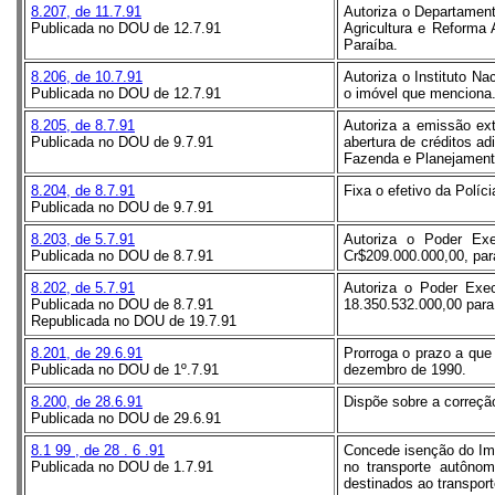
8.207, de 11.7.91
Autoriza o Departament
Publicada no DOU de 12.7.91
Agricultura e Reforma 
Paraíba.
8.206, de 10.7.91
Autoriza o Instituto N
Publicada no DOU de 12.7.91
o imóvel que menciona
8.205, de 8.7.91
Autoriza a emissão ext
Publicada no DOU de 9.7.91
abertura de créditos a
Fazenda e Planejamento
8.204, de 8.7.91
Fixa o efetivo da Políci
Publicada no DOU de 9.7.91
8.203, de 5.7.91
Autoriza o Poder Exe
Publicada no DOU de 8.7.91
Cr$209.000.000,00, para
8.202, de 5.7.91
Autoriza o Poder Exec
Publicada no DOU de 8.7.91
18.350.532.000,00 para
Republicada no DOU de 19.7.91
8.201, de 29.6.91
Prorroga o prazo a que 
Publicada no DOU de 1º.7.91
dezembro de 1990.
8.200, de 28.6.91
Dispõe sobre a correção
Publicada no DOU de 29.6.91
8.1
99
, de
28
.
6
.91
Concede isenção do Imp
Publicada no DOU de 1.7.91
no transporte autôno
destinados ao transport