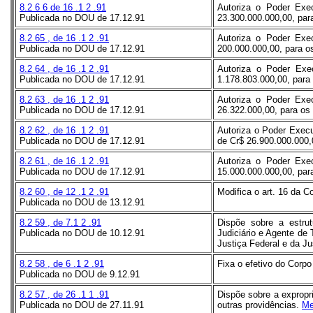
8.2
6
6 de
16
.1
2
.91
Autoriza o Poder Exec
Publicada no DOU de 17.12.91
23.300.000.000,00, para
8.2
65
, de
16
.1
2
.91
Autoriza o Poder Exec
Publicada no DOU de 17.12.91
200.000.000,00, para os
8.2
64
, de
16
.1
2
.91
Autoriza o Poder Exec
Publicada no DOU de 17.12.91
1.178.803.000,00, para 
8.2
63
, de
16
.1
2
.91
Autoriza o Poder Exec
Publicada no DOU de 17.12.91
26.322.000,00, para os 
8.2
62
, de
16
.1
2
.91
Autoriza o Poder Execu
Publicada no DOU de 17.12.91
de Cr$ 26.900.000.000,0
8.2
61
, de
16
.1
2
.91
Autoriza o Poder Exec
Publicada no DOU de 17.12.91
15.000.000.000,00, para
8.2
60
, de
12
.1
2
.91
Modifica o art. 16 da C
Publicada no DOU de 13.12.91
8.2
59
, de 7.1
2
.91
Dispõe sobre a estru
Publicada no DOU de 10.12.91
Judiciário e Agente de
Justiça Federal e da Ju
8.2
58
, de
6
.1
2
.91
Fixa o efetivo do Corpo
Publicada no DOU de 9.12.91
8.2
57
, de
26
.1
1
.91
Dispõe sobre a expropri
Publicada no DOU de 27.11.91
outras providências.
Me