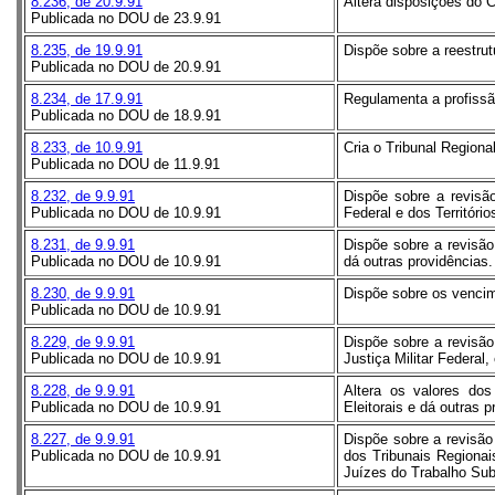
8.236, de 20.9.91
Altera disposições do C
Publicada no DOU de 23.9.91
8.235, de 19.9.91
Dispõe sobre a reestrut
Publicada no DOU de 20.9.91
8.234, de 17.9.91
Regulamenta a profissão
Publicada no DOU de 18.9.91
8.233, de 10.9.91
Cria o Tribunal Regiona
Publicada no DOU de 11.9.91
8.232, de 9.9.91
Dispõe sobre a revisã
Publicada no DOU de 10.9.91
Federal e dos Território
8.231, de 9.9.91
Dispõe sobre a revisão
Publicada no DOU de 10.9.91
dá outras providências.
8.230, de 9.9.91
Dispõe sobre os vencim
Publicada no DOU de 10.9.91
8.229, de 9.9.91
Dispõe sobre a revisão
Publicada no DOU de 10.9.91
Justiça Militar Federal,
8.228, de 9.9.91
Altera os valores do
Publicada no DOU de 10.9.91
Eleitorais e dá outras p
8.227, de 9.9.91
Dispõe sobre a revisão
Publicada no DOU de 10.9.91
dos Tribunais Regionai
Juízes do Trabalho Subs