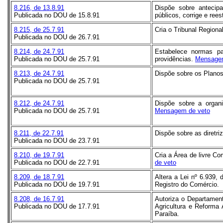
8.216, de 13.8.91
Dispõe sobre antecip
Publicada no DOU de 15.8.91
públicos, corrige e ree
8.215, de 25.7.91
Cria o Tribunal Regiona
Publicada no DOU de 26.7.91
8.214, de 24.7.91
Estabelece normas pa
Publicada no DOU de 25.7.91
providências.
Mensagem
8.213, de 24.7.91
Dispõe sobre os Planos
Publicada no DOU de 25.7.91
8.212, de 24.7.91
Dispõe sobre a organi
Publicada no DOU de 25.7.91
Mensagem de veto
8.211, de 22.7.91
Dispõe sobre as diretri
Publicada no DOU de 23.7.91
8.210, de 19.7.91
Cria a Área de livre C
Publicada no DOU de 22.7.91
de veto
8.209, de 18.7.91
Altera a Lei nº 6.939,
Publicada no DOU de 19.7.91
Registro do Comércio.
8.208, de 16.7.91
Autoriza o Departament
Publicada no DOU de 17.7.91
Agricultura e Reforma
Paraíba.