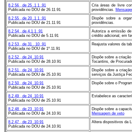
8.2
56
, de
25
.1
1
.91
Cria áreas de livre c
Publicada no DOU de 26.11.91
providências.
Mensagem
8.2
55
, de
20
.1
1
.91
Dispõe sobre a organ
Publicada no DOU de 21.11.91
providências.
8.2
54
, de 4.1
1
.91
Autoriza a emissão de
Publicada no DOU de 5.11.91
crédito adicional, em 
8.2
53
, de
31
.
10
.91
Reajusta valores da ta
Publicada no DOU de 1º.11.91
8.2
52
, de
24
.10.91
Dispõe sobre a criação
Publicada no DOU de 28.10.91
Tocantins, de Procurado
8.2
51
, de
24
.10.91
Dispõe sobre a criação
Publicada no DOU de 25.10.91
serviços da Justiça Fed
8.2
50
, de
24
.10.91
Dispõe sobre o Program
Publicada no DOU de 25.10.91
8.2
49
, de
24
.10.91
Estabelece as caracter
Publicada no DOU de 25.10.91
8.2
48
, de
23
.10.91
Dispõe sobre a capacit
Publicada no DOU de 24.10.91
Mensagem de veto
8.2
47
, de
23
.10.91
Altera dispositivos da L
Publicada no DOU de 24.10.91