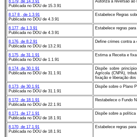
8.179, de 14.3.91
Autoriza a reversão ao
Publicada no DOU de 15.3.91
8.17
8
, de 1.3.91
Estabelece Regras sobr
Publicada no DOU de 4.3.91
8.177, de 1.3.91
Estabelece regras para
Publicada no DOU de 4.3.91
8.176, de 8.2.91
Define crimes contra 
Publicada no DOU de 13.2.91
8.175, de 31.1.91
Estima a Receita e fix
Publicada no DOU de 1.1.91
8.174, de 30.1.91
Dispõe sobre princípio
Publicada no DOU de 31.1.91
Agrícola (CNPA), tribu
fixação e liberação dos
8.173, de 30.1.91
Dispõe sobre o Plano P
Publicada no DOU de 31.1.91
8.172, de 18.1.91
Restabelece o Fundo Na
Publicada no DOU de 22.1.91
8.171, de 17.1.91
Dispõe sobre a política
Publicada no DOU de 18.1.91
8.170, de 17.1.91
Estabelece regras para
Publicada no DOU de 18.1.91