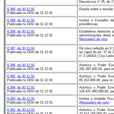
Decreto-Lei n° 25, de 
8.390, de 30.12.91
Dispõe sobre a revisão 
Publicada no DOU de 31.12.91
8.389, de 30.12.91
Institui o Conselho d
Publicada no DOU de 31.12.91
providências.
8.388, de 30.12.91
Estabelece diretrizes 
Publicada no DOU de 31.12.91
administrações direta e
Mensagem de veto
8.387, de 30.12.91
Dá nova redação ao § 1°
Publicada no DOU de 31.12.91
ao caput do art. 37 do 
n° 2.145/53 (
Cria Cart
8.386, de 30.12.91
Autoriza o Poder Exe
Publicada no DOU de 31.12.91
291.287.000,00, para o
8.385, de 30.12.91
Autoriza o Poder Exe
Publicada no DOU de 31.12.91
85.163.000,00, para os 
8.384, de 30.12.91
Autoriza o Poder Exe
Publicada no DOU de 31.12.91
124.437.490.000,00, par
8.383, de 30.12.91
Institui a Unidade Fis
Publicada no DOU de 31.12.91
(Mensagem de veto)
8.382, de 30.12.91
Autoriza o Poder Exec
Publicada no DOU de 31.12.91
73.414.749.000,00, para