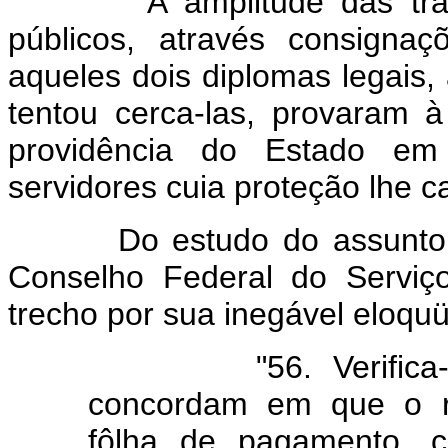
A amplitude das transaç
públicos, através consigna
aqueles dois diplomas legais,
tentou cerca-las, provaram
providência do Estado e
servidores cuia proteção lhe c
Do estudo do assunto a q
Conselho Federal do Serviço
trecho por sua inegável eloqu
"56. Verifica-se, 
concordam em que o r
fôlha de pagamento, c