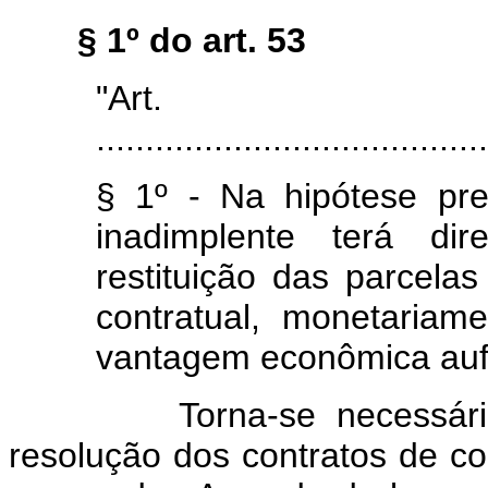
§ 1º do art. 53
"Art
........................................
§ 1º - Na hipótese pre
inadimplente terá d
restituição das parcela
contratual, monetariam
vantagem econômica aufe
Torna-se necessário da
resolução dos contratos de c