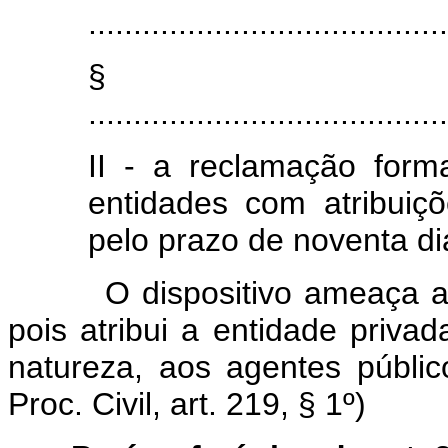
........................................
§ 
........................................
II - a reclamação form
entidades com atribuiç
pelo prazo de noventa di
O dispositivo ameaça a est
pois atribui a entidade priva
natureza, aos agentes público
Proc. Civil, art. 219, § 1º)