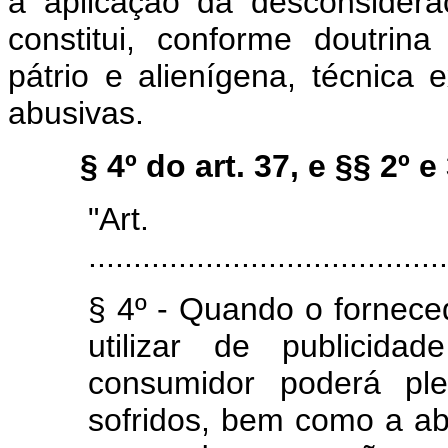
à aplicação da desconsidera
constitui, conforme doutrin
pátrio e alienígena, técnica 
abusivas.
§ 4º do art. 37, e §§ 2º e 
"Art
........................................
§ 4º - Quando o fornece
utilizar de publicid
consumidor poderá ple
sofridos, bem como a ab