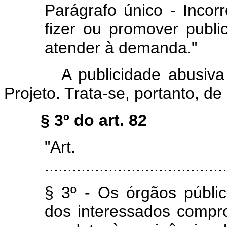
Parágrafo único - Inc
fizer ou promover publ
atender à demanda."
A publicidade abusiva já e
Projeto. Trata-se, portanto, d
§ 3º do art. 82
"Art
........................................
§ 3º - Os órgãos públi
dos interessados compr