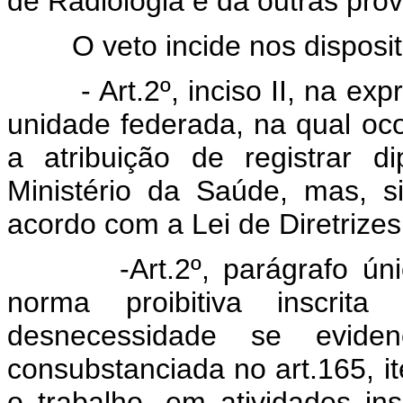
de Radiologia e dá outras prov
O veto incide nos dispositiv
- Art.2º, inciso II, na expr
unidade federada, na qual ocor
a atribuição de registrar 
Ministério da Saúde, mas, s
acordo com a Lei de Diretrizes
-Art.2º, parágrafo único.
norma proibitiva inscrit
desnecessidade se evide
consubstanciada no art.165, it
o trabalho, em atividades i