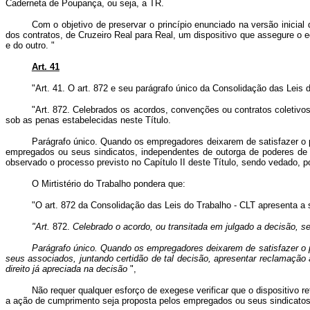
Caderneta de Poupança, ou seja, a TR.
Com o objetivo de preservar o princípio enunciado na versão inicia
dos contratos, de Cruzeiro Real para Real, um dispositivo que assegure o eq
e do outro. "
Art. 41
"Art. 41. O art. 872 e seu parágrafo único da Consolidação das Leis 
"Art.
872. Celebrados os acordos, convenções ou contratos coletivos
sob as penas estabelecidas neste Título.
Parágrafo único. Quando os empregadores deixarem de satisfazer o p
empregados ou seus sindicatos, independentes de outorga de poderes de
observado o processo previsto no Capítulo II deste Título, sendo vedado, p
O Mirtistério do Trabalho pondera que:
"O art. 872 da Consolidação das Leis do Trabalho - CLT apresenta a 
"Art.
872.
Celebrado o acordo, ou transitada em julgado a decisão, s
Parágrafo único. Quando os empregadores deixarem de satisfazer o 
seus associados, juntando certidão de tal decisão, apresentar reclamação 
direito já apreciada na decisão
",
Não requer qualquer esforço de exegese verificar que o dispositivo r
a ação de cumprimento seja proposta pelos empregados ou seus sindicatos