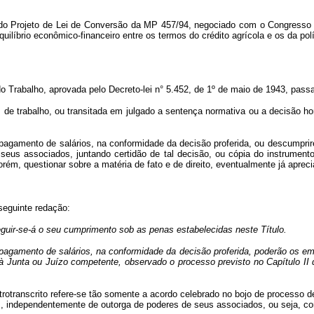
l do Projeto de Lei de Conversão da MP 457/94, negociado com o Congresso N
uilíbrio econômico-financeiro entre os termos do crédito agrícola e os da po
do Trabalho, aprovada pelo Decreto-lei n° 5.452, de 1º de maio de 1943, pas
 de trabalho, ou transitada em julgado a sentença normativa ou a decisão ho
agamento de salários, na conformidade da decisão proferida, ou descumprir
 seus associados, juntando certidão de
tal
decisão, ou cópia do instrument
orém, questionar sobre a matéria de fato e de direito, eventualmente já aprec
seguinte redação:
eguir-se-á o seu cumprimento sob as penas estabelecidas neste Título.
pagamento de salários, na conformidade da decisão proferida, poderão os e
à Junta ou Juízo competente, observado o processo previsto no Capítulo II 
etrotranscrito refere-se tão somente a acordo celebrado no bojo de processo d
, independentemente de outorga de poderes de seus associados, ou seja, co