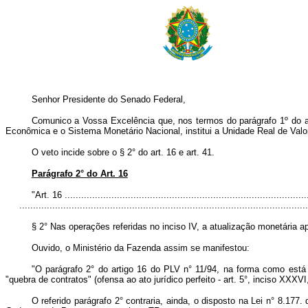
Senhor Presidente do Senado Federal,
Comunico a Vossa Excelência que, nos termos do parágrafo 1º do art
Econômica e o Sistema Monetário Nacional, institui a Unidade Real de Valo
O veto incide sobre o § 2° do art. 16 e art. 41.
Parágrafo 2° do Art. 16
"Art. 16 .........................................................................................
..........................................................................................................
§ 2° Nas operações referidas no inciso IV, a atualização monetária a
Ouvido, o Ministério da Fazenda assim se manifestou:
"O parágrafo 2° do artigo 16 do PLV n° 11/94, na forma como está re
"quebra de contratos" (ofensa ao ato jurídico perfeito - art. 5°, inciso XXXVI
O referido parágrafo 2° contraria, ainda, o disposto na Lei n° 8.1