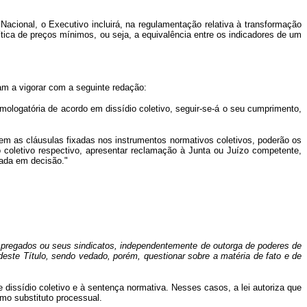
acional, o Executivo incluirá, na regulamentação relativa à transformação
lítica de preços mínimos, ou seja, a equivalência entre os
indicadores de um
sam a vigorar com a seguinte redação:
mologatória de acordo em dissídio coletivo, seguir-se-á o seu cumprimento,
em as cláusulas fixadas nos instrumentos normativos coletivos, poderão os
o coletivo respectivo, apresentar reclamação à Junta ou Juízo competente,
iada em decisão."
mpregados ou seus sindicatos, independentemente de outorga de poderes de
deste Título, sendo vedado, porém, questionar sobre a matéria de fato e de
e dissídio coletivo e à sentença normativa. Nesses casos, a lei autoriza que
mo substituto processual.