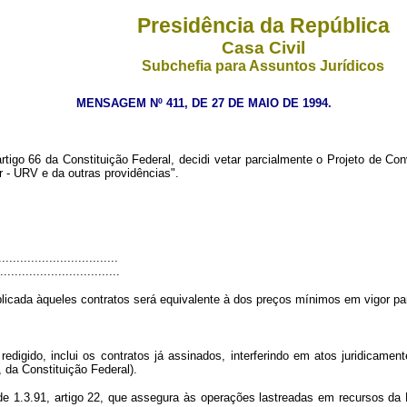
Presidência da República
Casa Civil
Subchefia para Assuntos Jurídicos
MENSAGEM Nº 411, DE 27 DE MAIO DE 1994.
igo 66 da Constituição Federal, decidi vetar parcialmente o Projeto de Co
r - URV e da outras providências".
................................
................................
plicada àqueles contratos será equivalente à dos preços mínimos em vigor par
digido, inclui os contratos já assinados, interferindo em atos juridicament
, da Constituição Federal).
77. de 1.3.91, artigo 22, que assegura às operações lastreadas em recursos 