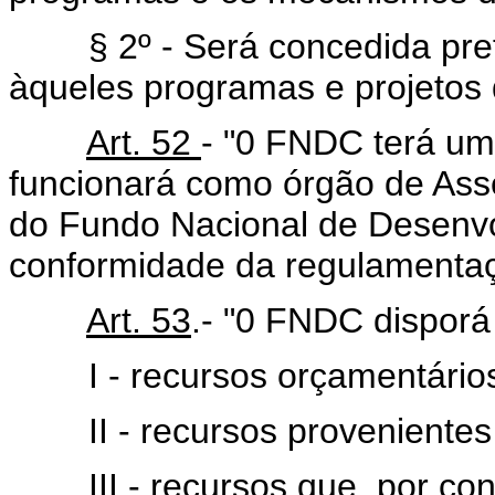
§ 2º - Será concedida prefe
àqueles programas e projetos 
Art. 52
- "0 FNDC terá um
funcionará como órgão de As
do Fundo Nacional de Desenvo
conformidade da regulamentaç
Art. 53
.- "0 FNDC disporá
I - recursos orçamentários 
II - recursos provenientes de
III - recursos que, por convê