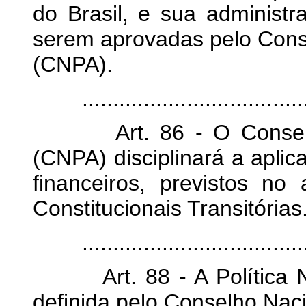
do Brasil, e sua administ
serem aprovadas pelo Conse
(CNPA).
.......................................
Art. 86 - O Conselho N
(CNPA) disciplinará a aplic
financeiros, previstos no
Constitucionais Transitórias
........................................
Art. 88 - A Política Na
definida pelo Conselho Naci