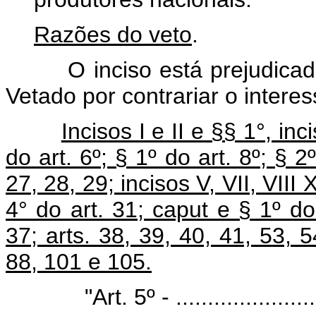
Razões do veto
.
O inciso está prejudicado p
Vetado por contrariar o interes
Incisos I e II e §§ 1°, inci
do art. 6º; § 1º do art. 8º; § 2
27, 28, 29; incisos V, VII, VIII 
4° do art. 31; caput e § 1º do
37; arts. 38, 39, 40, 41, 53,
88, 101 e 105.
"Art. 5º - ............................