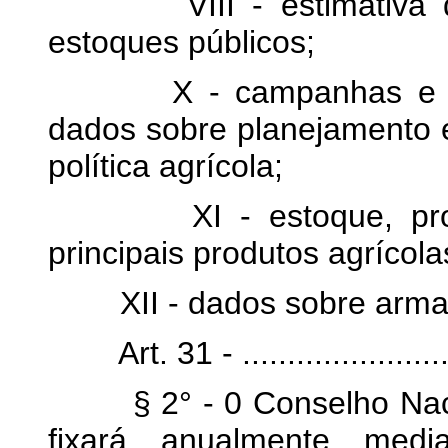
VIII - estimativa dos
estoques públicos;
X - campanhas e progr
dados sobre planejamento e
política agrícola;
XI - estoque, produ
principais produtos agrícola
XII - dados sobre arma
Art. 31 - ............................
§ 2° - 0 Conselho Nacion
fixará, anualmente, medi