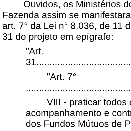
Ouvidos, os Ministérios do
Fazenda assim se manifestaram
art. 7° da Lei n° 8.036, de 11 
31 do projeto em epígrafe:
"Art.
31.....................................
"Art. 7°
........................................
VIII - praticar todos o
acompanhamento e contro
dos Fundos Mútuos de Pri