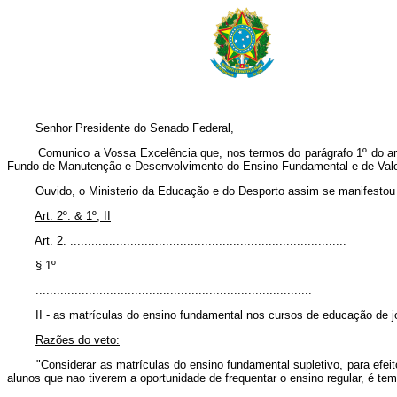
Senhor Presidente do Senado Federal,
Comunico a Vossa Excelência que, nos termos do parágrafo 1º do artigo 
Fundo de Manutenção e Desenvolvimento do Ensino Fundamental e de Valoriza
Ouvido, o Ministerio da Educação e do Desporto assim se manifestou sobr
Art. 2º. & 1º, II
Art. 2. ..............................................................................
§ 1º . ..............................................................................
..............................................................................
II - as matrículas do ensino fundamental nos cursos de educação de jov
Razões do veto:
"Considerar as matrículas do ensino fundamental supletivo, para efeito d
alunos que nao tiverem a oportunidade de frequentar o ensino regular, é te