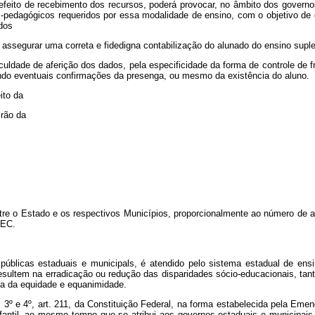
ito de recebimento dos recursos, poderá provocar, no âmbito dos governos 
s-pedagógicos requeridos por essa modalidade de ensino, com o objetivo de g
dos
gurar uma correta e fidedigna contabilização do alunado do ensino suple
de de aferição dos dados, pela especificidade da forma de controle de freq
ndo eventuais confirmações da presenga, ou mesmo da existência do aluno.
ito da
irão da
e o Estado e os respectivos Municípios, proporcionalmente ao número de al
MEC.
s estaduais e municipals, é atendido pelo sistema estadual de ensino, e
 resultem na erradicação ou redução das disparidades sócio-educacionais, t
ca da equidade e equanimidade.
 4º, art. 211, da Constituição Federal, na forma estabelecida pela Emenda
antil, ao mesmo tempo que se atribui aos governos estaduais e municipais 