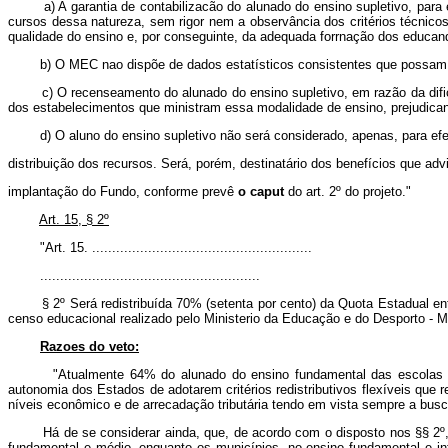
a) A garantia de contabilizacão do alunado do ensino supletivo, para efe
cursos dessa natureza, sem rigor nem a observância dos critérios técnico
qualidade do ensino e, por conseguinte, da adequada forrnação dos educan
b) O MEC nao dispõe de dados estatísticos consistentes que possam asse
c) O recenseamento do alunado do ensino supletivo, em razão da dificulda
dos estabelecimentos que ministram essa modalidade de ensino, prejudica
d) O aluno do ensino supletivo não será considerado, apenas, para efe
distribuição dos recursos. Será, porém, destinatário dos benefícios que adv
implantação do Fundo, conforme prevê
o caput
do art. 2º do projeto."
Art. 15, § 2º
"Art. 15. .......................................................
.......................................................
§ 2º Será redistribuída 70% (setenta por cento) da Quota Estadual entr
censo educacional realizado pelo Ministerio da Educação e do Desporto - 
Razoes do veto:
"Atualmente 64% do alunado do ensino fundamental das escolas pública
autonomia dos Estados de adotarem critérios redistributivos flexíveis que
níveis econômico e de arrecadação tributária tendo em vista sempre a bus
Há de se considerar ainda, que, de acordo com o disposto nos §§ 2º, 3º e
fundamental e médio, enquanto os municípios, no ensino fundamental e inf