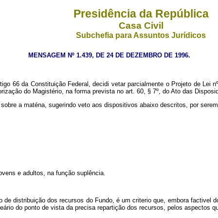
Presidência da República
Casa Civil
Subchefia para Assuntos Jurídicos
MENSAGEM Nº 1.439, DE 24 DE DEZEMBRO DE 1996.
66 da Constituição Federal, decidi vetar parcialmente o Projeto de Lei nº
ção do Magistério, na forma prevista no art. 60, § 7º, do Ato das Disposiq6
e a maténa, sugerindo veto aos dispositivos abaixo descritos, por serem c
ens e adultos, na função suplência.
e distribuição dos recursos do Fundo, é um criterio que, embora factivel d
meário do ponto de vista da precisa repartição dos recursos, pelos aspectos 