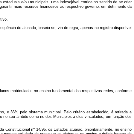
estaduais e/ou municipals, uma indesejável corrida no sentido de se criar
arantir mais recursos financeiros ao respectivo governo, em detrimento da
tivo.
uência do alunado, baseia-se, via de regra, apenas no registro disponível
unos matriculados no ensino fundamental das respectivas redes, conforme
 36% pelo sistema municipal. Pelo critério estabelecido, é retirada a
anto no seu âmbito como no dos Municipios a eles vinculados, em função dos
 Constitucional nº 14/96, os Estados atuarão, pnioritariamente, no ensino
a responsabilidade de organizar os sistemas de ensino e definir formas de