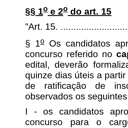
o
o
§§ 1
e 2
do art. 15
"Art. 15. ...........................
o
§ 1
Os candidatos apr
concurso referido no
ca
edital, deverão formali
quinze dias úteis a parti
de ratificação de ins
observados os seguintes c
I - os candidatos apr
concurso para o car