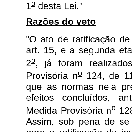
o
1
desta Lei."
Razões do veto
"O ato de ratificação de
art. 15, e a segunda et
o
2
, já foram realizad
o
Provisória n
124, de 11
que as normas nela pre
efeitos concluídos, a
o
Medida Provisória n
128
Assim, sob pena de se