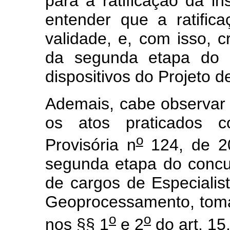
para a ratificação da in
entender que a ratifica
validade, e, com isso, 
da segunda etapa do c
dispositivos do Projeto d
Ademais, cabe observar 
os atos praticados 
o
Provisória n
124, de 20
segunda etapa do concu
de cargos de Especiali
Geoprocessamento, toma
o
o
nos §§ 1
e 2
do art. 15.