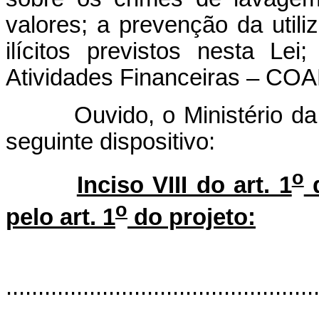
valores; a prevenção da utili
ilícitos previstos nesta Le
Atividades Financeiras – COAF
Ouvido, o Ministério da Ju
seguinte dispositivo:
o
Inciso VIII do art. 1
d
o
pelo art. 1
do projeto:
"Ar
................................................