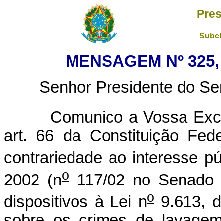
Pres
Subch
MENSAGEM Nº 325, 
Senhor Presidente do Sen
Comunico a Vossa Excelên
art. 66 da Constituição Fede
contrariedade ao interesse pú
o
2002 (n
117/02 no Senado F
o
dispositivos à Lei n
9.613, d
sobre os crimes de lavagem