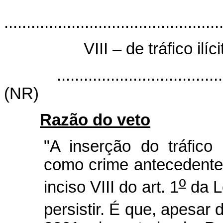
................................................
VIII – de tráfico il
...........................................
(NR)
Razão do veto
"A inserção do tráfico
como crime antecedente
o
inciso VIII do art. 1
da L
persistir. É que, apesar 