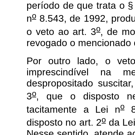
período de que trata o §
o
n
8.543, de 1992, produ
o
o veto ao art. 3
, de mo
revogado o mencionado 
Por outro lado, o vet
imprescindível na 
despropositado suscitar
o
3
, que o disposto ne
o
tacitamente a Lei n
8
o
disposto no art. 2
da Lei
Nesse sentido, atende ao