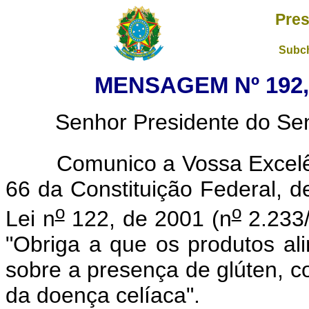
Pres
Subch
MENSAGEM Nº 192, 
Senhor Presidente do Sena
Comunico a Vossa Excelênc
66 da Constituição Federal, de
o
o
Lei n
122, de 2001 (n
2.233/
"Obriga a que os produtos al
sobre a presença de glúten, c
da doença celíaca".