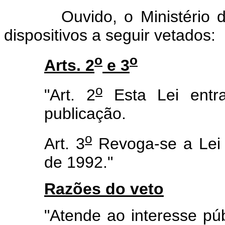
Ouvido, o Ministério da 
dispositivos a seguir vetados:
o
o
Arts. 2
e 3
o
"Art. 2
Esta Lei entr
publicação.
o
Art. 3
Revoga-se a Lei
de 1992."
Razões do veto
"Atende ao interesse pú