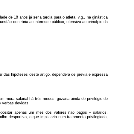
e de 18 anos já seria tardia para o atleta, v.g., na ginástica
estão contrária ao interesse público, ofensiva ao princípio da
er das hipóteses deste artigo, dependerá de prévia e expressa
em mora salarial há três meses, gozaria ainda do privilégio de
as verbas devidas.
e depositar apenas um mês dos valores não pagos – salários,
alho desportivo, o que implicaria num tratamento privilegiado,