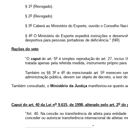
o
§ 1
(Revogado).
o
§ 2
(Revogado).
o
§ 3
Caberá ao Ministério do Esporte, ouvido o Conselho Nacio
o
§ 4
O Ministério do Esporte expedirá instruções e desenvolv
desportiva para pessoas portadoras de deficiência." (NR)
Razões do veto
o
"O
caput
do art. 5
é simples reprodução do art. 27, inciso I
tratada apenas pela referida medida, instrumento próprio para 
o
o
o
Também os §§ 3
e 4
do mencionado art. 5
merecem ser v
administração pública, devem ser objeto de decreto, a teor do a
Também consultado, o
Ministério da Justiça
manifestou-se quanto ao 
o
o
Caput do art. 40 da Lei n
9.615, de 1998, alterado pelo art. 2
do p
"Art. 40. Na cessão ou transferência de atleta para entidade
conceder ou autorizar transferência internacional de atletas 
..........................................................."