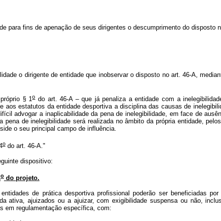
de para fins de apenação de seus dirigentes o descumprimento do disposto ne
ilidade o dirigente de entidade que inobservar o disposto no art. 46-A, median
o
próprio § 1
do art. 46-A – que já penaliza a entidade com a inelegibilidad
õe aos estatutos da entidade desportiva a disciplina das causas de inelegibi
ifícil advogar a inaplicabilidade da pena de inelegibilidade, em face de ausê
da pena de inelegibilidade será realizada no âmbito da própria entidade, pel
eside o seu principal campo de influência.
o
4
do art. 46-A."
uinte dispositivo:
o
1
do projeto.
entidades de prática desportiva profissional poderão ser beneficiadas por
ida ativa, ajuizados ou a ajuizar, com exigibilidade suspensa ou não, inclu
das em regulamentação específica, com: