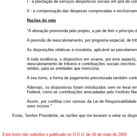
I - a prestação de serviços desportivos sociais em prol de c
II - a compensação das despesas comprovadas e exclusivamen
Razões do veto
"A alteração promovida pelo projeto, a par de ferir o princípio
A previsão de reescalonamento, por programa especial, de tribu
As disposições relativas à moratória, aplicável ao parcelamen
A toda evidência, o dispositivo em exame, por este aspecto,
reescalonamento de tributos e contribuições sociais inscritos
retidos, para as entidades que menciona.
A seu turno, a forma de pagamento preconizada também contra
Ademais, os dispositivos foram introduzidos sem se levar em
Federal, como as contribuições arrecadadas pelo Instituto Na
Assim, por conflitar com normas da Lei de Responsabilidade F
seus incisos."
Estas, Senhor Presidente, as razões que me levaram a vetar os disposi
Este texto não substitui o publicado no D.O.U. de 16 de maio de 2003