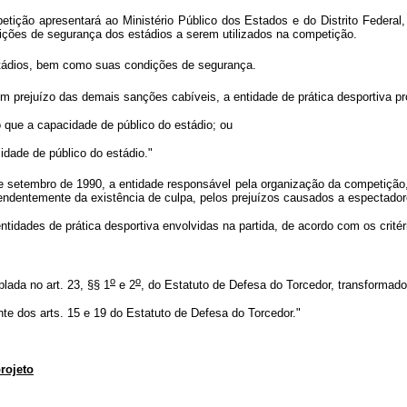
etição apresentará ao Ministério Público dos Estados e do Distrito Federal
dições de segurança dos estádios a serem utilizados na competição.
stádios, bem como suas condições de segurança.
 prejuízo das demais sanções cabíveis, a entidade de prática desportiva pr
 que a capacidade de público do estádio; ou
dade de público do estádio."
e setembro de 1990, a entidade responsável pela organização da competiçã
pendentemente da existência de culpa, pelos prejuízos causados a espectado
tidades de prática desportiva envolvidas na partida, de acordo com os crité
o
o
lada no art. 23, §§ 1
e 2
, do Estatuto de Defesa do Torcedor, transformado
te dos arts. 15 e 19 do Estatuto de Defesa do Torcedor."
projeto