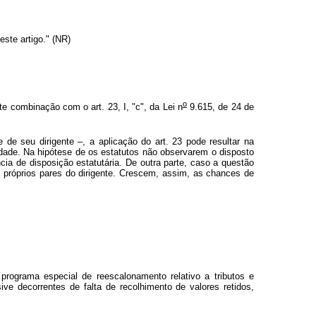
ste artigo." (NR)
o
te combinação com o art. 23, I, "c", da Lei n
9.615, de 24 de
e de seu dirigente –, a aplicação do art. 23 pode resultar na
lidade. Na hipótese de os estatutos não observarem o disposto
ncia de disposição estatutária. De outra parte, caso a questão
os próprios pares do dirigente. Crescem, assim, as chances de
 programa especial de reescalonamento relativo a tributos e
sive decorrentes de falta de recolhimento de valores retidos,