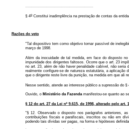
...........................................................
o
§ 4
Constitui inadimplência na prestação de contas da entida
Razões do veto
"Tal dispositivo tem como objetivo tornar passível de inelegib
março de 1998.
Além da inocuidade de tal medida, em face do disposto no 
impunidade dos dirigentes faltosos. Ocorre que o art. 23 imp
no art. 23, além de não haver penalidade cabível, não seria d
realmente configure-se de natureza estatutária, a aplicação 
que o dirigente reste livre da punição, na medida em que ali r
Nesse sentido, atende ao interesse público a supressão do § 
Ouvido, o
Ministério da Fazenda
manifestou-se quanto ao seg
§ 12 do art. 27 da Lei nº 9.615, de 1998, alterado pelo art. 
"§ 12. Observado o disposto nos parágrafos anteriores, as 
contribuições fiscais e parafiscais, inscritos ou não em dív
podendo tais dívidas ser pagas, na forma e hipóteses defini