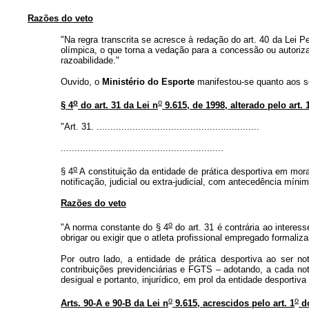
Razões do veto
"Na regra transcrita se acresce à redação do art. 40 da Lei P
olímpica, o que torna a vedação para a concessão ou autorizaç
razoabilidade."
Ouvido, o
Ministério do Esporte
manifestou-se quanto aos se
o
o
§ 4
do art. 31 da Lei n
9.615, de 1998, alterado pelo art. 
"Art. 31. ...........................................................
...........................................................
o
§ 4
A constituição da entidade de prática desportiva em mora
notificação, judicial ou extra-judicial, com antecedência míni
Razões do veto
o
"A norma constante do § 4
do art. 31 é contrária ao interes
obrigar ou exigir que o atleta profissional empregado formaliz
Por outro lado, a entidade de prática desportiva ao ser no
contribuições previdenciárias e FGTS – adotando, a cada notif
desigual e portanto, injurídico, em prol da entidade desportiv
o
o
Arts. 90-A e 90-B da Lei n
9.615, acrescidos pelo art. 1
do