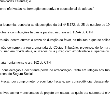
omunidades carentes; e
te efetivadas na formação desportiva e educacional de atletas."
o
 da isonomia, contraria as disposições da Lei n
5.172, de 25 de outubro de 19
tos e contribuições fiscais e parafiscais, fere art. 155-A do CTN.
to são, dentre outras: o prazo de duração do favor, os tributos a que se apl
 não contempla a regra emanada do Código Tributário, prevendo, de forma abe
 ou não em dívida ativa, ajuizados ou a juizar, com exigibilidade suspensa ou 
ria frontalmente o art. 162 do CTN.
 consideração a decorrente perda de arrecadação, tanto em relação aos tribu
cional do Seguro Social.
iscal, por comprometer o equilíbrio fiscal e, por conseqüência, desatender 
tivos acima mencionados do projeto em causa, as quais ora submeto à el