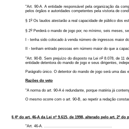
"Art. 90-A. A entidade responsável pela organização da comp
pelos órgãos e autoridades competentes pela vistoria de con
o
§ 1
Os laudos atestarão a real capacidade de público dos e
o
§ 2
Perderá o mando de jogo por, no mínimo, seis meses, sem
I - tenha sido colocado à venda número de ingressos maior do
II - tenham entrado pessoas em número maior do que a capaci
o
"Art. 90-B. Sem prejuízo do disposto na Lei n
8.078, de 11 d
entidade detentora do mando de jogo e seus dirigentes, inde
Parágrafo único. O detentor do mando de jogo será uma das en
Razões do veto
"A norma do art. 90-A é redundante, porque matéria já contemp
O mesmo ocorre com o art. 90-B, ao repetir a redação constan
§ 4º do art. 46-A da Lei nº 9.615, de 1998, alterado pelo art. 2º do 
"Art. 46-A. ...........................................................