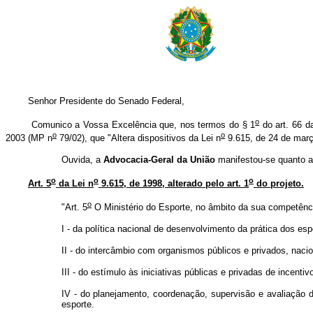
Senhor Presidente do Senado Federal,
o
Comunico a Vossa Excelência que, nos termos do § 1
do art. 66 da
o
o
2003 (MP n
79/02), que "Altera dispositivos da Lei n
9.615, de 24 de març
Ouvida, a
Advocacia-Geral da União
manifestou-se quanto ao
o
o
o
Art. 5
da Lei n
9.615, de 1998, alterado pelo art. 1
do projeto.
o
"Art. 5
O Ministério do Esporte, no âmbito da sua competênci
I - da política nacional de desenvolvimento da prática dos esp
II - do intercâmbio com organismos públicos e privados, nacio
III - do estímulo às iniciativas públicas e privadas de incentiv
IV - do planejamento, coordenação, supervisão e avaliação d
esporte.