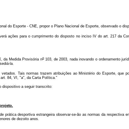
nal do Esporte - CNE, propor o Plano Nacional de Esporte, observado o dispo
erá ações para o cumprimento do disposto no inciso IV do art. 217 da Cons
o
X, da Medida Provisória n
103, de 2003, nada inovando o ordenamento juríd
sediá-la.
etados. Tais normas trazem atribuições ao Ministério do Esporte, que po
rt. 84, VI, "a", da Carta Política."
dispositivo a seguir transcrito:
rojeto.
 de prática desportiva estrangeira observar-se-ão as normas da respectiva 
menores de dezoito anos.