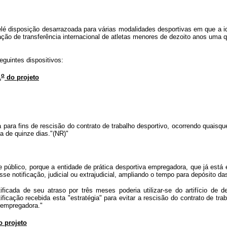
elé disposição desarrazoada para várias modalidades desportivas em que a idad
ão de transferência internacional de atletas menores de dezoito anos uma qu
guintes dispositivos:
o
1
do projeto
 para fins de rescisão do contrato de trabalho desportivo, ocorrendo quaisqu
ma de quinze dias."(NR)"
se público, porque a entidade de prática desportiva empregadora, que já está 
asse notificação, judicial ou extrajudicial, ampliando o tempo para depósito d
tificada de seu atraso por três meses poderia utilizar-se do artifício d
icação recebida esta "estratégia" para evitar a rescisão do contrato de trab
a empregadora."
 projeto