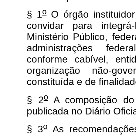
o
§ 1
O órgão instituido
convidar para integr
Ministério Público, fede
administrações feder
conforme cabível, ent
organização não-gover
constituída e de finalida
o
§ 2
A composição do 
publicada no Diário Oficia
o
§ 3
As recomendações