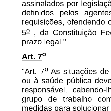
assinalados por legislaç
definidos pelos agente
requisições, ofendendo o 
o
5
, da Constituição Fe
prazo legal."
o
Art. 7
o
"Art. 7
As situações de 
ou à saúde pública deve
responsável, cabendo-lh
grupo de trabalho com
medidas para solucionar 