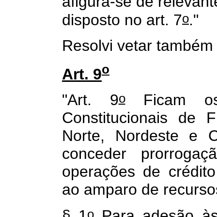
afigura-se de relevant
o
disposto no art. 7
."
Resolvi vetar também o
o
Art. 9
o
"Art. 9
Ficam os
Constitucionais de 
Norte, Nordeste e C
conceder prorroga
operações de crédito
ao amparo de recurso
o
§ 1
Para adesão às 