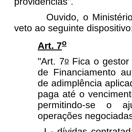
providências".
Ouvido, o Ministério d
veto ao seguinte dispositivo
o
Art. 7
o
"Art. 7
Fica o gestor
de Financiamento au
de adimplência aplica
paga até o venciment
permitindo-se o a
operações negociadas
I - dívidas contratadas