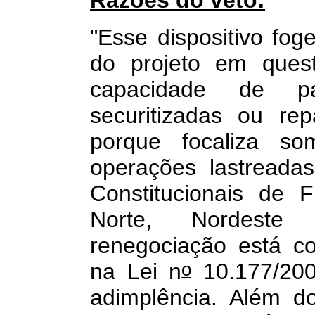
"Esse dispositivo fo
do projeto em quest
capacidade de p
securitizadas ou re
porque focaliza som
operações lastreada
Constitucionais de 
Norte, Nordeste
renegociação está c
o
na Lei n
10.177/200
adimplência. Além d