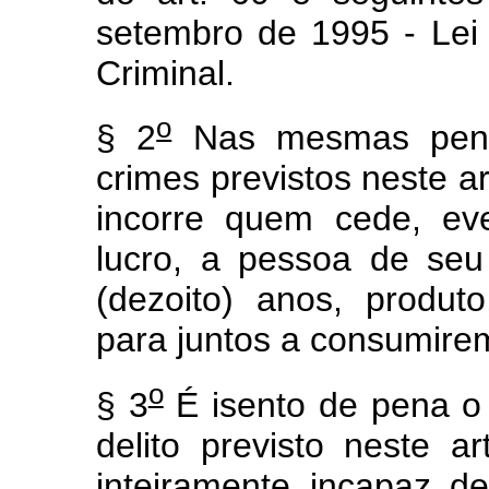
setembro de 1995 - Lei 
Criminal.
o
§ 2
Nas mesmas penas
crimes previstos neste ar
incorre quem cede, ev
lucro, a pessoa de seu
(dezoito) anos, produto
para juntos a consumire
o
§ 3
É isento de pena o
delito previsto neste a
inteiramente incapaz de