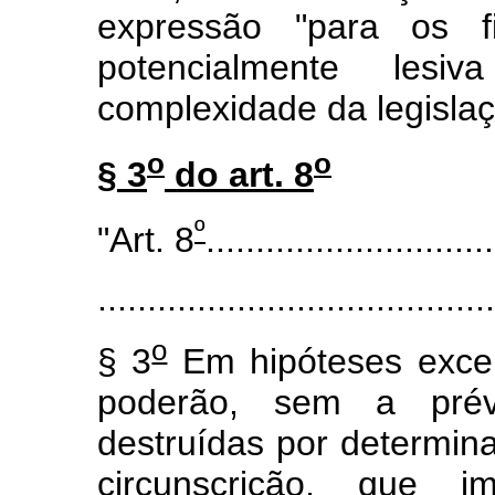
expressão "para os fi
potencialmente le
complexidade da legislaçã
o
o
§ 3
do art. 8
º
"Art. 8
.............................
........................................
o
§ 3
Em hipóteses excepc
poderão, sem a prévia
destruídas por determin
circunscrição, que i