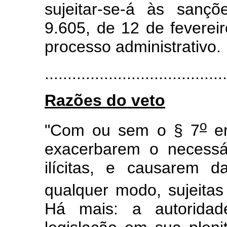
sujeitar-se-á às sançõ
9.605, de 12 de fevere
processo administrativo.
.......................................
Razões do veto
o
"Com ou sem o § 7
em
exacerbarem o necessár
ilícitas, e causarem d
qualquer modo, sujeitas
Há mais: a autoridad