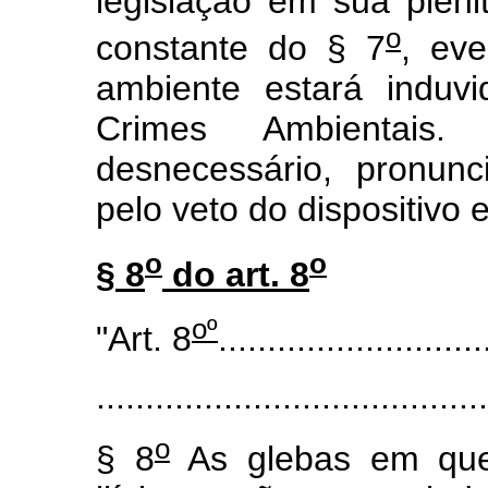
legislação em sua plen
o
constante do § 7
, eve
ambiente estará induv
Crimes Ambientais
desnecessário, pronunc
pelo veto do dispositivo 
o
o
§ 8
do art. 8
oº
"Art. 8
...........................
........................................
o
§ 8
As glebas em que 