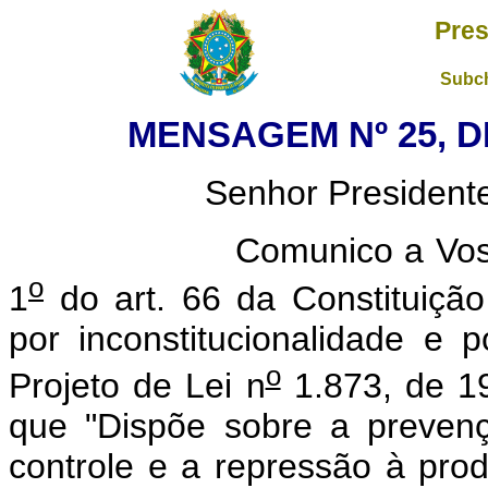
Pres
Subch
MENSAGEM Nº 25, DE
Senhor Presidente do 
Comunico a Vossa Exce
o
1
do art. 66 da Constituição 
por inconstitucionalidade e p
o
Projeto de Lei n
1.873, de 1
que "Dispõe sobre a prevençã
controle e a repressão à produ