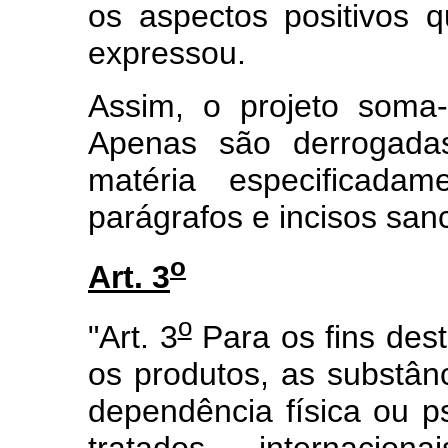
os aspectos positivos q
expressou.
Assim, o projeto soma-
Apenas são derrogada
matéria especificadam
parágrafos e incisos san
o
Art. 3
o
"Art. 3
Para os fins dest
os produtos, as substâ
dependência física ou ps
tratados internacion