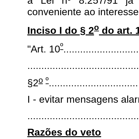
a Lei nº 8.257/91 já 
conveniente ao interesse
o
Inciso I do § 2
do art. 
º
"Art. 10
...........................
........................................
o
º
§2
................................
I - evitar mensagens alar
.......................................
Razões do veto