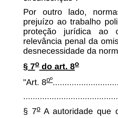
Por outro lado, norm
prejuízo ao trabalho pol
proteção jurídica ao
relevância penal da omi
desnecessidade da norm
o
o
§ 7
do art. 8
oº
"Art. 8
...........................
........................................
o
§ 7
A autoridade que d