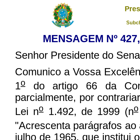
Pres
Subch
MENSAGEM Nº 427, 
Senhor Presidente do Sena
Comunico a Vossa Excelênc
o
1
do artigo 66 da Const
parcialmente, por contrariar
o
o
Lei n
1.492, de 1999 (n
"Acrescenta parágrafos ao a
julho de 1965, que institui 