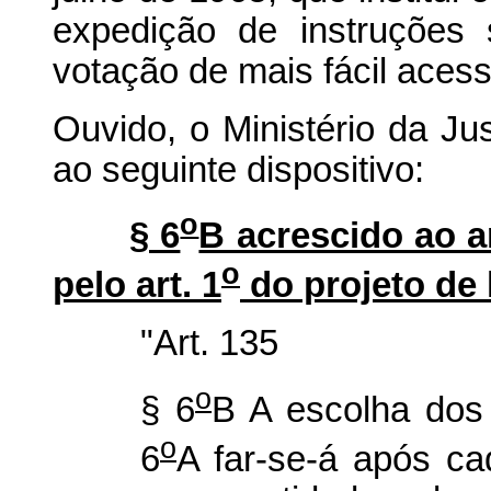
expedição de instruções
votação de mais fácil acesso
Ouvido, o Ministério da Ju
ao seguinte dispositivo:
o
§ 6
B acrescido ao ar
o
pelo art. 1
do projeto de 
"Art. 135
o
§ 6
B A escolha dos 
o
6
A far-se-á após ca