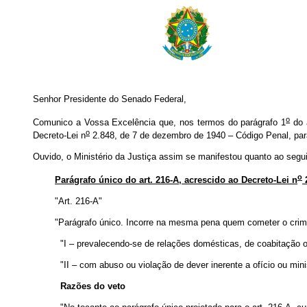
Senhor Presidente do Senado Federal,
o
Comunico a Vossa Excelência que, nos termos do parágrafo 1
do a
o
Decreto-Lei n
2.848, de 7 de dezembro de 1940 – Código Penal, para
Ouvido, o Ministério da Justiça assim se manifestou quanto ao segui
o
Parágrafo único do art. 216-A, acrescido ao Decreto-Lei n
2
"Art. 216-A"
"Parágrafo único. Incorre na mesma pena quem cometer o crime
"I – prevalecendo-se de relações domésticas, de coabitação o
"II – com abuso ou violação de dever inerente a ofício ou mini
Razões do veto