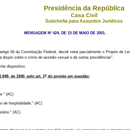
Presidência da República
Casa Civil
Subchefia para Assuntos Jurídicos
MENSAGEM Nº 424, DE 15 DE MAIO DE 2001.
rtigo 66 da Constituição Federal, decidi vetar parcialmente o Projeto de Lei
 dispor sobre o crime de assédio sexual e dá outras providências".
nte dispositivo:
o
.848, de 1940, pelo art. 1
do projeto em questão:
:" (AC)
u de hospitalidade;" (AC)
stério." (AC)