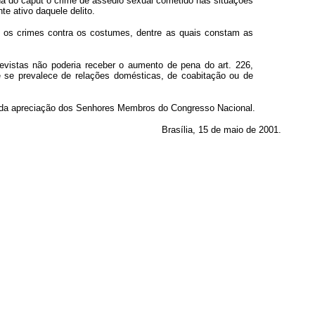
na do caput o crime de assédio sexual cometido nas situações
te ativo daquele delito.
s os crimes contra os costumes, dentre as quais constam as
revistas não poderia receber o aumento de pena do art. 226,
ue se prevalece de relações domésticas, de coabitação ou de
vada apreciação dos Senhores Membros do Congresso Nacional.
Brasília, 15 de maio de 2001.