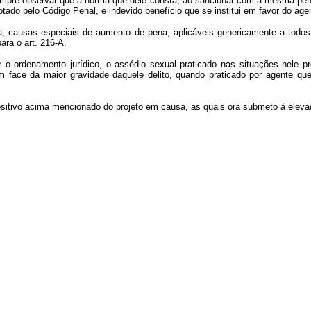
 cumpre observar que a norma que dele consta, ao sancionar com a mesma pe
tado pelo Código Penal, e indevido benefício que se institui em favor do agen
ssa, causas especiais de aumento de pena, aplicáveis genericamente a todo
ara o art. 216-A.
ar o ordenamento jurídico, o assédio sexual praticado nas situações nele p
em face da maior gravidade daquele delito, quando praticado por agente q
positivo acima mencionado do projeto em causa, as quais ora submeto à ele