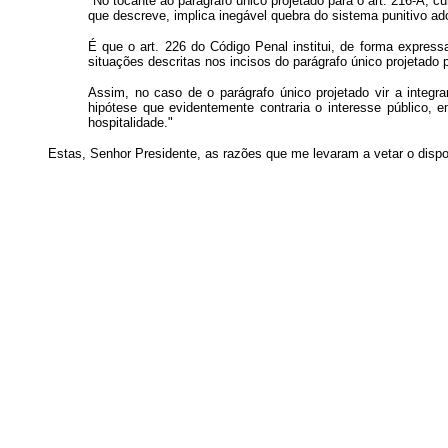
"No tocante ao parágrafo único projetado para o art. 216-A,
que descreve, implica inegável quebra do sistema punitivo ado
É que o art. 226 do Código Penal institui, de forma expre
situações descritas nos incisos do parágrafo único projetado p
Assim, no caso de o parágrafo único projetado vir a integr
hipótese que evidentemente contraria o interesse público, 
hospitalidade."
Estas, Senhor Presidente, as razões que me levaram a vetar o dis