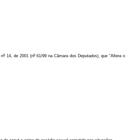
o
o
 n
14, de 2001 (n
61/99 na Câmara dos Deputados), que "Altera o