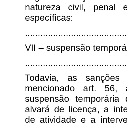
natureza civil, penal
específicas:
........................................
VII – suspensão temporár
.......................................
Todavia, as sanções a
mencionado art. 56, 
suspensão temporária 
alvará de licença, a in
de atividade e a interv