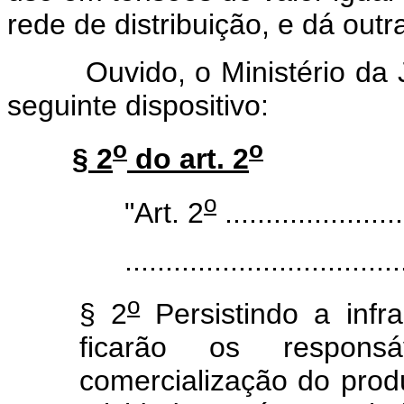
rede de distribuição, e dá outr
Ouvido, o Ministério da Ju
seguinte dispositivo:
o
o
§ 2
do art. 2
o
"Art. 2
......................
.......................................
o
§ 2
Persistindo a infra
ficarão os respons
comercialização do prod