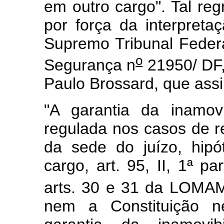
em outro cargo". Tal reg
por força da interpretaç
Supremo Tribunal Fede
o
Segurança n
21950/ DF,
Paulo Brossard, que ass
"A garantia da inamov
regulada nos casos de
da sede do juízo, hip
cargo, art. 95, II, 1ª pa
arts. 30 e 31 da LOMA
nem a Constituição 