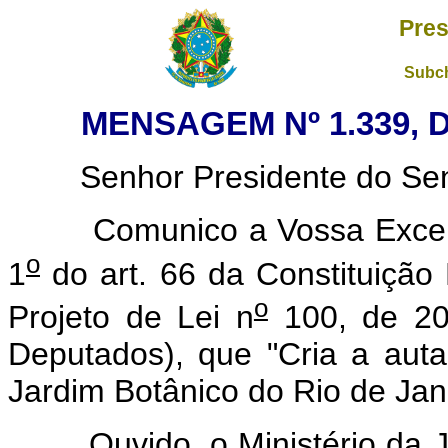
Pres
Subch
MENSAGEM Nº 1.339, 
Senhor Presidente do Sena
Comunico a Vossa Excelênc
o
1
do art. 66 da Constituição 
o
Projeto de Lei n
100, de 20
Deputados), que "Cria a autar
Jardim Botânico do Rio de Jane
Ouvido, o Ministério da Jus