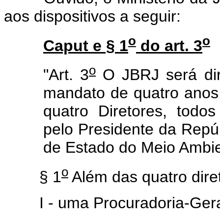
aos dispositivos a seguir:
o
o
Caput e § 1
do art. 3
o
"Art. 3
O JBRJ será dir
mandato de quatro anos,
quatro Diretores, todo
pelo Presidente da Repúb
de Estado do Meio Ambie
o
§ 1
Além das quatro dire
I - uma Procuradoria-Gera