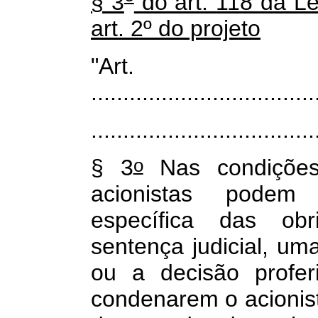
§ 3
do art. 118 da Le
art. 2º do projeto
"Art
...................................
...................................
o
§ 3
Nas condições 
acionistas pode
específica das ob
sentença judicial, um
ou a decisão proferi
condenarem o acionist