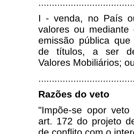
...................................
I - venda, no País o
valores ou mediante 
emissão pública que 
de títulos, a ser d
Valores Mobiliários; o
.................................
Razões do veto
"Impõe-se opor veto 
art. 172 do projeto 
de conflito com o inte