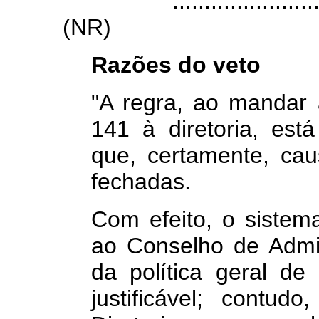
................................
(NR)
Razões do veto
"A regra, ao mandar a
141 à diretoria, está
que, certamente, ca
fechadas.
Com efeito, o sistema
ao Conselho de Admi
da política geral d
justificável; contu