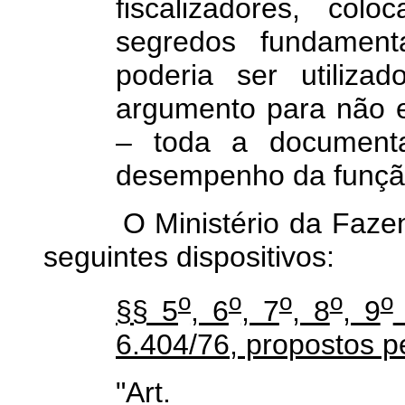
fiscalizadores, col
segredos fundament
poderia ser utiliza
argumento para não 
– toda a document
desempenho da função
O Ministério da Fazenda
seguintes dispositivos:
o
o
o
o
o
§§ 5
, 6
, 7
, 8
, 9
6.404/76, propostos pe
"Art