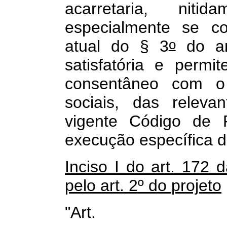
acarretaria, niti
especialmente se c
o
atual do § 3
do art
satisfatória e permi
consentâneo com o
sociais, das releva
vigente Código de P
execução específica d
Inciso I do art. 172 
pelo art. 2º do projeto
"Art