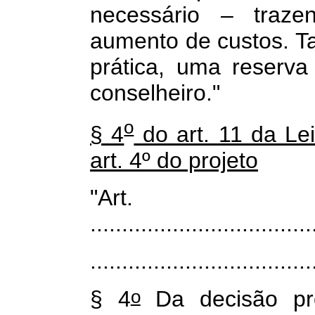
necessário – traze
aumento de custos. Ta
prática, uma reserv
conselheiro."
o
§ 4
do art. 11 da Le
art. 4º do projeto
"Ar
...................................
...................................
o
§ 4
Da decisão pro