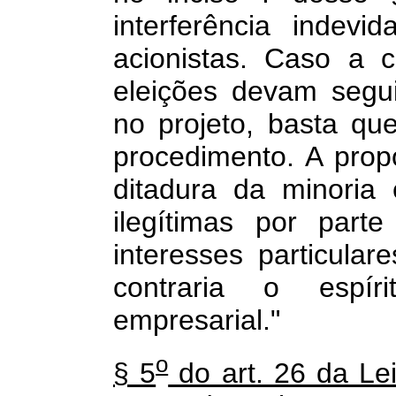
interferência indevi
acionistas. Caso a 
eleições devam segu
no projeto, basta que
procedimento. A propo
ditadura da minoria
ilegítimas por par
interesses particula
contraria o espír
empresarial."
o
§ 5
do art. 26 da Le