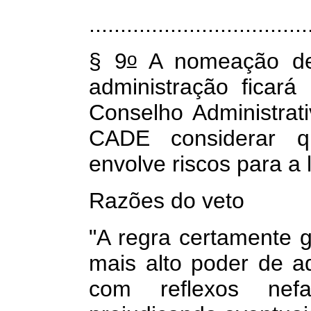
...................................
o
§ 9
A nomeação de
administração ficar
Conselho Administra
CADE considerar q
envolve riscos para a 
Razões do veto
"A regra certamente g
mais alto poder de a
com reflexos nef