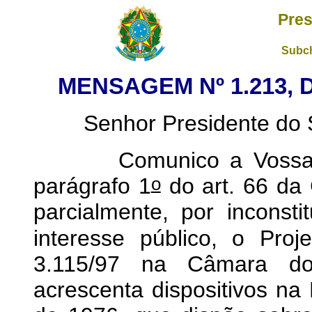
Pres
Subch
MENSAGEM Nº 1.213
, 
Senhor Presidente do S
Comunico a Vossa Exc
o
parágrafo 1
do art. 66 da 
parcialmente, por inconsti
interesse público, o Proj
3.115/97 na Câmara do
acrescenta dispositivos na 