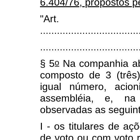
6.404/76, propostos pe
"Art
...................................
...................................
o
§ 5
Na companhia abe
composto de 3 (três
igual número, acion
assembléia, e, na 
observadas as seguin
I - os titulares de aç
de voto ou com voto r