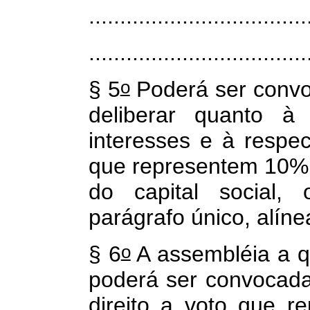
...................................
...................................
o
§ 5
Poderá ser convo
deliberar quanto à 
interesses e à respec
que representem 10% 
do capital social,
parágrafo único, alín
o
§ 6
A assembléia a q
poderá ser convocada
direito a voto que 