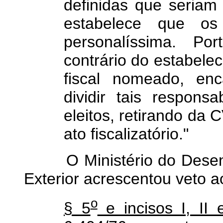
definidas que seriam d
estabelece que o
personalíssima. Por
contrário do estabelec
fiscal nomeado, enc
dividir tais respons
eleitos, retirando da
ato fiscalizatório."
O Ministério do Desenvo
Exterior acrescentou veto ao
o
§ 5
e incisos I, II 