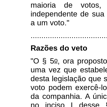
maioria de votos
independente de sua e
a um voto."
.................................
Razões do veto
o
"O § 5
, ora proposto
uma vez que estabel
desta legislação que 
voto podem exercê-lo
da companhia. A úni
no inciso I desse