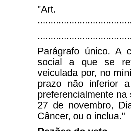
"Ar
...................................
...................................
Parágrafo único. A
social a que se re
veiculada por, no mín
prazo não inferior 
preferencialmente na 
27 de novembro, Di
Câncer, ou o inclua."