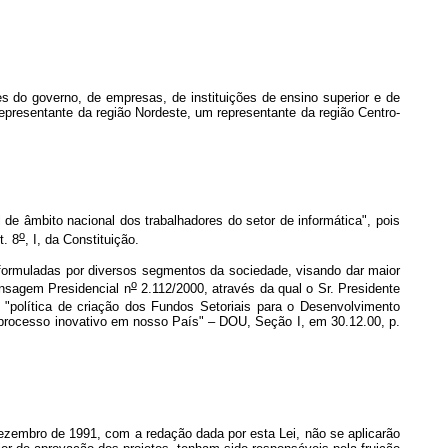
tes do governo, de empresas, de instituições de ensino superior e de
representante da região Nordeste, um representante da região Centro-
e âmbito nacional dos trabalhadores do setor de informática", pois
o
t. 8
, I, da Constituição.
formuladas por diversos segmentos da sociedade, visando dar maior
o
ensagem Presidencial n
2.112/2000, através da qual o Sr. Presidente
"política de criação dos Fundos Setoriais para o Desenvolvimento
o processo inovativo em nosso País" – DOU, Seção I, em 30.12.00, p.
dezembro de 1991, com a redação dada por esta Lei, não se aplicarão