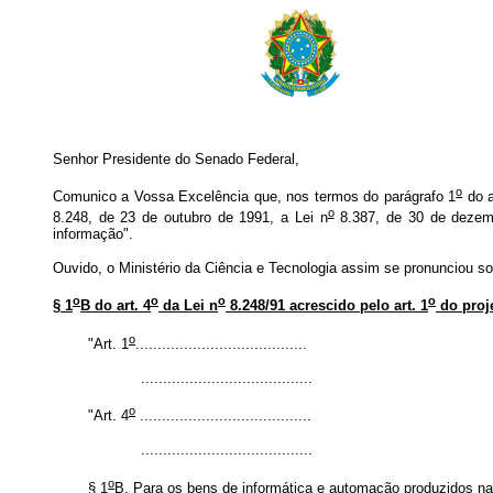
Senhor Presidente do Senado Federal,
o
Comunico a Vossa Excelência que, nos termos do parágrafo 1
do a
o
8.248, de 23 de outubro de 1991, a Lei n
8.387, de 30 de dezemb
informação".
Ouvido, o Ministério da Ciência e Tecnologia assim se pronunciou so
o
o
o
o
§ 1
B do art. 4
da Lei n
8.248/91 acrescido pelo art. 1
do proj
o
"Art. 1
.......................................
.......................................
o
"Art. 4
.......................................
.......................................
o
§ 1
B. Para os bens de informática e automação produzidos nas