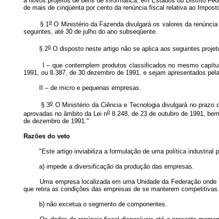
a novos projetos de bens de informática, em Estados ou Distrito Fe
de mais de cinqüenta por cento da renúncia fiscal relativa ao Impost
o
§ 1
O Ministério da Fazenda divulgará os valores da renúncia 
seguintes, até 30 de julho do ano subseqüente.
o
§ 2
O disposto neste artigo não se aplica aos seguintes projet
I – que contemplem produtos classificados no mesmo capítulo 
1991, ou 8.387, de 30 dezembro de 1991, e sejam apresentados pela
II – de micro e pequenas empresas.
o
§ 3
O Ministério da Ciência e Tecnologia divulgará no prazo 
o
aprovadas no âmbito da Lei n
8.248, de 23 de outubro de 1991, be
de dezembro de 1991."
Razões do veto
"Este artigo inviabiliza a formulação de uma política industrial 
a) impede a diversificação da produção das empresas.
Uma empresa localizada em uma Unidade da Federação onde não sej
que retira as condições das empresas de se manterem competitivas. I
b) não excetua o segmento de componentes.