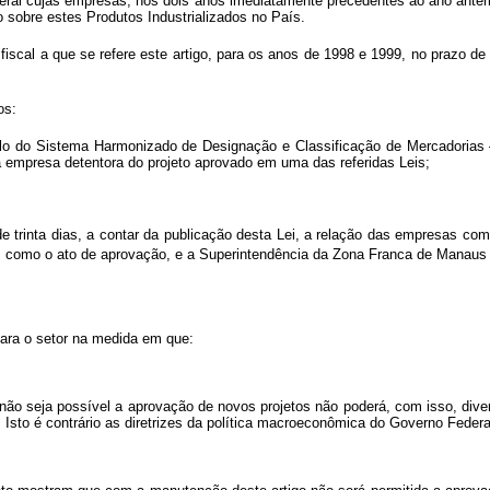
deral cujas empresas, nos dois anos imediatamente precedentes ao ano anteri
o sobre estes Produtos Industrializados no País.
fiscal a que se refere este artigo, para os anos de 1998 e 1999, no prazo d
os:
do Sistema Harmonizado de Designação e Classificação de Mercadorias –
 empresa detentora do projeto aprovado em uma das referidas Leis;
de trinta dias, a contar da publicação desta Lei, a relação das empresas co
m como o ato de aprovação, e a Superintendência da Zona Franca de Manaus
para o setor na medida em que:
a possível a aprovação de novos projetos não poderá, com isso, diversif
sto é contrário as diretrizes da política macroeconômica do Governo Federal 