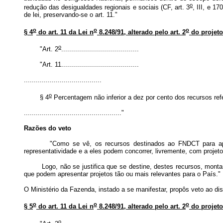
o
redução das desigualdades regionais e sociais (CF, art. 3
, III, e 1
de lei, preservando-se o art. 11."
o
o
o
§ 4
do art. 11 da Lei n
8.248/91, alterado pelo art. 2
do projeto
o
"Art. 2
.......................................
"Art. 11.......................................
.......................................
o
§ 4
Percentagem não inferior a dez por cento dos recursos refer
................................................."
Razões do veto
"Como se vê, os recursos destinados ao FNDCT para aplicaçã
representatividade e a eles podem concorrer, livremente, com proje
Logo, não se justifica que se destine, destes recursos, montant
que podem apresentar projetos tão ou mais relevantes para o País."
O Ministério da Fazenda, instado a se manifestar, propôs veto ao disp
o
o
o
§ 5
do art. 11 da Lei n
8.248/91, alterado pelo art. 2
do projeto
o