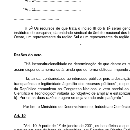
"Art. 2
.......................................
"Art. 11.......................................
.......................................
o
o
§ 5
Os recursos de que trata o inciso III do § 1
serão gerid
institutos de pesquisa, da entidade sindical de âmbito nacional dos
Oeste, um representante da região Sul e um representante da região
................................................."
Razões do veto
"Há inconstitucionalidade na determinação de que dentre os membro
assim dispondo a norma está, ainda que de forma oblíqua, impondo a
Há, ainda, contrariedade ao interesse público, pois a descrição 
transparência e legitimidade à gestão dos recursos públicos", o q
da República comunicou ao Congresso Nacional o veto parcial ao 
Científico e Tecnológico" voltada ao "objetivo de ampliar e estabi
5). Por estas duas razões sugere-se seja vetado este parágrafo."
Por fim, o Ministério do Desenvolvimento, Indústria e Comércio Ex
Art. 10
o
"Art. 10. A partir de 1
de janeiro de 2001, os benefícios a que 