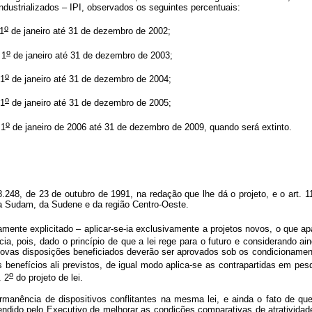
dustrializados – IPI, observados os seguintes percentuais:
o
1
de janeiro até 31 de dezembro de 2002;
o
 1
de janeiro até 31 de dezembro de 2003;
o
 1
de janeiro até 31 de dezembro de 2004;
o
 1
de janeiro até 31 de dezembro de 2005;
o
 1
de janeiro de 2006 até 31 de dezembro de 2009, quando será extinto.
.248, de 23 de outubro de 1991, na redação que lhe dá o projeto, e o art. 
da Sudam, da Sudene e da região Centro-Oeste.
e explicitado – aplicar-se-ia exclusivamente a projetos novos, o que apar
ia, pois, dado o princípio de que a lei rege para o futuro e considerando ain
novas disposições beneficiados deverão ser aprovados sob os condicionament
 benefícios ali previstos, de igual modo aplica-se as contrapartidas em pe
o
. 2
do projeto de lei.
cia de dispositivos conflitantes na mesma lei, e ainda o fato de que o r
dido pelo Executivo de melhorar as condições comparativas de atratividade