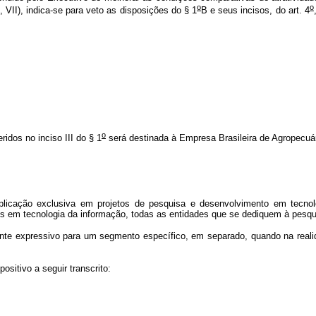
o
o
70, VII), indica-se para veto as disposições do § 1
B e seus incisos, do art. 4
o
idos no inciso III do § 1
será destinada à Empresa Brasileira de Agropecuár
o exclusiva em projetos de pesquisa e desenvolvimento em tecnologi
tos em tecnologia da informação, todas as entidades que se dediquem à pesq
e expressivo para um segmento específico, em separado, quando na reali
ositivo a seguir transcrito: