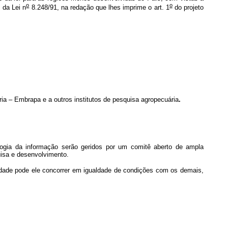
o
o
, da Lei n
8.248/91, na redação que lhes imprime o art. 1
do projeto
ia – Embrapa e a outros institutos de pesquisa agropecuária
.
a da informação serão geridos por um comitê aberto de ampla
uisa e desenvolvimento.
dade pode ele concorrer em igualdade de condições com os demais,