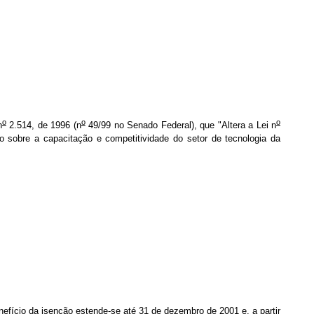
o
o
o
n
2.514, de 1996 (n
49/99 no Senado Federal), que "Altera a Lei n
o sobre a capacitação e competitividade do setor de tecnologia da
efício da isenção estende-se até 31 de dezembro de 2001 e, a partir