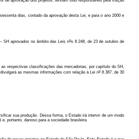
or de aprovação dos projetos, tenham sido responsáveis pela fruição
e sessenta dias, contado da aprovação desta Lei, e para o ano 2000 e
o
 SH aprovados no âmbito das Leis n
s 8.248, de 23 de outubro de
m as respectivas classificações das mercadorias, por capítulo do SH,
o
 divulgará as mesmas informações com relação à Lei n
8.387, de 30
icar sua produção. Dessa forma, o Estado irá intervir de um modo
e, portanto, danoso para a sociedade brasileira.