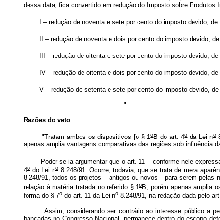
dessa data, fica convertido em redução do Imposto sobre Produtos In
I – redução de noventa e sete por cento do imposto devido, de 
II – redução de noventa e dois por cento do imposto devido, de
III – redução de oitenta e sete por cento do imposto devido, de
IV – redução de oitenta e dois por cento do imposto devido, de
V – redução de setenta e sete por cento do imposto devido, de
..........................................."
Razões do veto
o
o
o
"Tratam ambos os dispositivos [o § 1
B do art. 4
da Lei n
8
apenas amplia vantagens comparativas das regiões sob influência 
Poder-se-ia argumentar que o art. 11 – conforme nele expressament
o
o
4
do Lei n
8.248/91. Ocorre, todavia, que se trata de mera aparênc
8.248/91, todos os projetos – antigos ou novos – para serem pelas 
o
relação à matéria tratada no referido § 1
B, porém apenas amplia os
o
o
forma do § 7
do art. 11 da Lei n
8.248/91, na redação dada pelo art
Assim, considerando ser contrário ao interesse público a permanên
bancadas no Congresso Nacional, permanece dentro do escopo defen