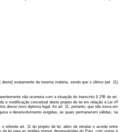
11 deste] exatamente da mesma matéria, sendo que o último (art. 11)
o
entemente não ocorreria com a situação do transcrito § 1
B do art.
o
da a modificação conceitual deste projeto de lei em relação à Lei n
os desse novo diploma legal. Ao art. 11, portanto, que não inova em
squisa e desenvolvimento exigidas, as quais permanecem válidas, na
eferido art. 11 do projeto de lei, além de retratar o acordo entre
 da lei para as regiões menos desenvolvidas do País, com vistas à