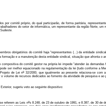
os por comitê próprio, do qual participarão, de forma paritária, representan
 trabalhadores do setor de informática, um representante da região Norte, um 
 Sudeste.
s obrigatórios do comitê haja "representantes (...) da entidade sindical d
 formação e a manutenção desta entidade sindical, situação que afronta o ar
compositiva do comitê gestor na própria lei impede "atender às demandas 
ue pode ser melhor equacionado na regulamentação da lei (tudo conforme a M
o
Projeto de Lei n
32/2000, que igualmente ao presente relaciona-se com a 
lizar o volume de recursos dedicados ao fomento da atividade de pesquisa e a
terior, sugeriu veto ao seguinte dispositivo:
o
se referem as Leis n
s 8.248, de 23 de outubro de 1991, e 8.387, de 30 de 