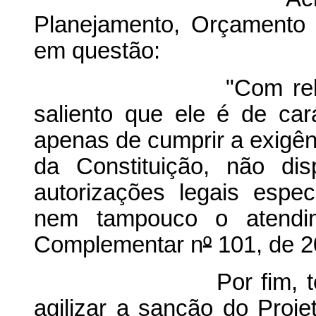
Planejamento, Orçamento 
em questão:
"Com relação ao a
saliento que ele é de cará
apenas de cumprir a exigênc
da Constituição, não di
autorizações legais espe
nem tampouco o atendim
Complementar n
º
101, de 2
Por fim, tendo em 
agilizar a sanção do Proj