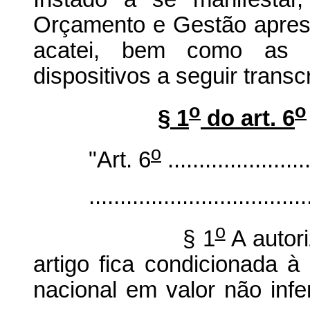
Orçamento e Gestão aprese
acatei, bem como as s
dispositivos a seguir transcr
o
o
§ 1
do art. 6
o
"Art. 6
.......................
...................................
o
§ 1
A autor
artigo fica condicionada à
nacional em valor não infe