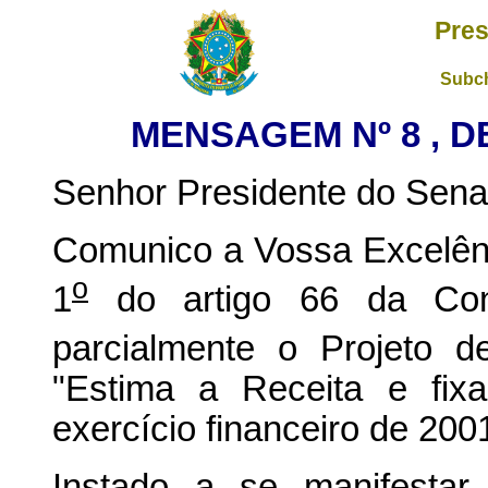
Pres
Subch
MENSAGEM Nº 8 , DE
Senhor Presidente do Sena
Comunico a Vossa Excelênc
o
1
do artigo 66 da Const
parcialmente o Projeto d
"Estima a Receita e fi
exercício financeiro de 200
Instado a se manifestar,