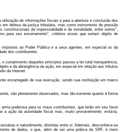
tilização de informações fiscais e para a abertura e conclusão dos
ão em defesa da justiça tributária, mas como instrumento de pressão
 constitucionais da impessoalidade e da moralidade, entre outros",
omo para seu encerramento", critérios esses que seriam objeto de
 impostos ao Poder Público e a seus agentes, em especial os da
dade dos contribuintes.
o cumprimento daqueles princípios passou a ter total transparência,
objeto e da abrangência da ação, em especial em relação aos tributos
io da Internet.
te encarregado de sua execução, sendo sua instituição um marco
ormente, são plenamente observados, mas tão-somente quanto à forma
arma poderosa para os maus contribuintes, que terão em seu favor
r a ação da autoridade fiscal mas, muito provavelmente, evitá-la,
sárias e naturalmente, distintas entre si. Ademais, desconhece-se
samento de dados, o que, além de ser uma prática da SRF, é mero