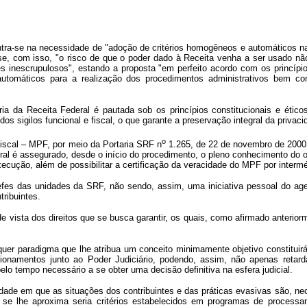
ra-se na necessidade de "adoção de critérios homogêneos e automáticos na u
-se, com isso, "o risco de que o poder dado à Receita venha a ser usado n
inescrupulosos", estando a proposta "em perfeito acordo com os princípios
 automáticos para a realização dos procedimentos administrativos bem c
a Receita Federal é pautada sob os princípios constitucionais e éticos
os sigilos funcional e fiscal, o que garante a preservação integral da privaci
o
scal – MPF, por meio da Portaria SRF n
1.265, de 22 de novembro de 2000, 
eral é assegurado, desde o início do procedimento, o pleno conhecimento do 
ução, além de possibilitar a certificação da veracidade do MPF por interméd
 das unidades da SRF, não sendo, assim, uma iniciativa pessoal do agen
tribuintes.
 vista dos direitos que se busca garantir, os quais, como afirmado anteri
paradigma que lhe atribua um conceito minimamente objetivo constituirá 
onamentos junto ao Poder Judiciário, podendo, assim, não apenas retarda
elo tempo necessário a se obter uma decisão definitiva na esfera judicial.
em que as situações dos contribuintes e das práticas evasivas são, neces
is se lhe aproxima seria critérios estabelecidos em programas de proces