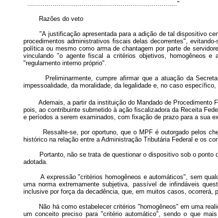
............................................................................."
Razões do veto
"A justificação apresentada para a adição de tal dispositivo cent
procedimentos administrativos fiscais delas decorrentes", evitando
política ou mesmo como arma de chantagem por parte de servidores 
vinculando "o agente fiscal a critérios objetivos, homogêneos e
"regulamento interno próprio".
Preliminarmente, cumpre afirmar que a atuação da Secretaria d
impessoalidade, da moralidade, da legalidade e, no caso específico, d
Ademais, a partir da instituição do Mandado de Procedimento Fi
pois, ao contribuinte submetido à ação fiscalizadora da Receita Fed
e períodos a serem examinados, com fixação de prazo para a sua exec
Ressalte-se, por oportuno, que o MPF é outorgado pelos chefes
histórico na relação entre a Administração Tributária Federal e os con
Portanto, não se trata de questionar o dispositivo sob o ponto de
adotada.
A expressão "critérios homogêneos e automáticos", sem qualquer 
uma norma extremamente subjetiva, passível de infindáveis questi
inclusive por força da decadência, que, em muitos casos, ocorrerá, p
Não há como estabelecer critérios "homogêneos" em uma realidade 
um conceito preciso para "critério automático", sendo o que ma