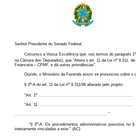
Senhor Presidente do Senado Federal,
Comunico a Vossa Excelência que, nos termos do parágrafo 1
o
na Câmara dos Deputados), que "Altera o art. 11 da Lei n
9.311, de 
Financeira – CPMF, e dá outras providências".
Ouvido, o Ministério da Fazenda assim se pronunciou sobre o dis
o
o
§ 3
-A do art. 11 da Lei n
9.311/96 alterado pelo projeto
o
"Art. 1
..............................................................................
"Art. 11 .............................................................................
............................................................................."
o
"§ 3
-A. Os procedimentos administrativos previstos no §
inteiramente vinculados a este." (AC)