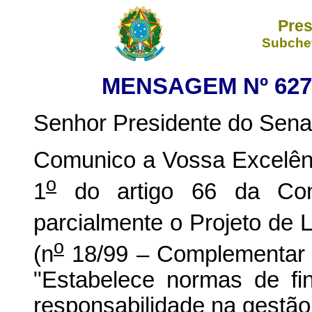
Pres
Subchef
MENSAGEM Nº 627
Senhor Presidente do Sena
Comunico a Vossa Excelênc
o
1
do artigo 66 da Const
parcialmente o Projeto de L
o
(n
18/99 – Complementar 
"Estabelece normas de fi
responsabilidade na gestão 