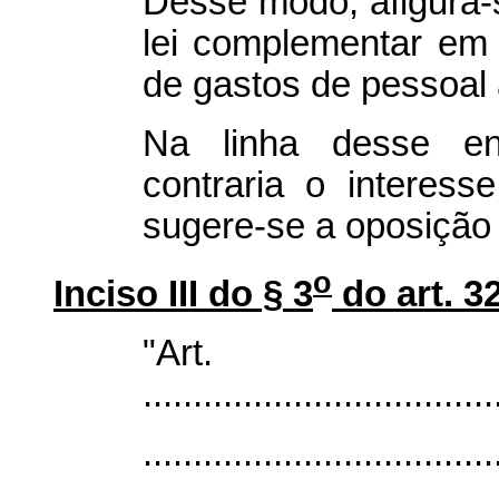
Desse modo, afigura-s
lei complementar em e
de gastos de pessoal 
Na linha desse ent
contraria o interess
sugere-se a oposição 
o
Inciso III do § 3
do art. 3
"Ar
...................................
...................................