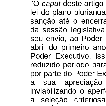
"O
caput
deste artigo
lei do plano plurianu
sanção até o encerr
da sessão legislativ
seu envio, ao Poder L
abril do primeiro a
Poder Executivo. Is
reduzido período par
por parte do Poder E
a sua apreciação 
inviabilizando o ape
a seleção criterio