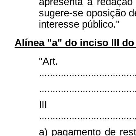
apresenta a redação 
sugere-se oposição de 
interesse público."
Alínea "a" do inciso III do 
"Ar
...................................
...................................
II
...................................
a) pagamento de res