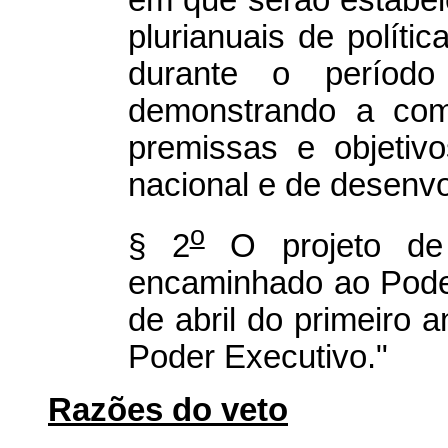
em que serão estabel
plurianuais de políti
durante o período
demonstrando a comp
premissas e objetiv
nacional e de desenvo
o
§ 2
O projeto de
encaminhado ao Poder 
de abril do primeiro
Poder Executivo."
Razões do veto