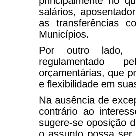
principalmente no q
salários, aposentador
as transferências c
Municípios.
Por outro lado,
regulamentado p
orçamentárias, que p
e flexibilidade em sua
Na ausência de excepc
contrário ao interes
sugere-se oposição d
o assunto possa ser