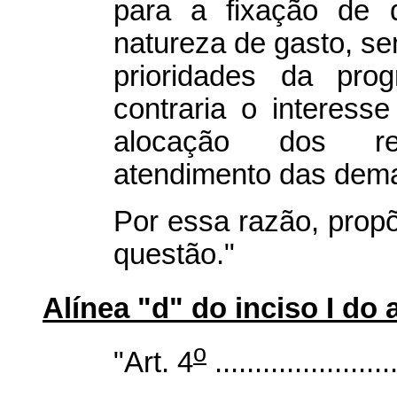
para a fixação de 
natureza de gasto, s
prioridades da pro
contraria o interesse 
alocação dos rec
atendimento das dem
Por essa razão, propõ
questão."
Alínea "d" do inciso I do a
o
"Art. 4
.......................