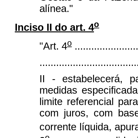
alínea."
o
Inciso II do art. 4
o
"Art. 4
.......................
...................................
II - estabelecerá, 
medidas especificada
limite referencial p
com juros, com base
corrente líquida, apu
o