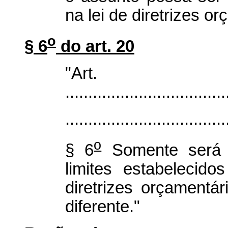
na lei de diretrizes o
o
§ 6
do art. 20
"Ar
...................................
...................................
o
§ 6
Somente será a
limites estabelecid
diretrizes orçamentá
diferente."