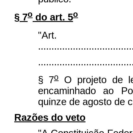
o
o
§ 7
do art. 5
"Ar
...................................
...................................
o
§ 7
O projeto de le
encaminhado ao Pod
quinze de agosto de c
Razões do veto