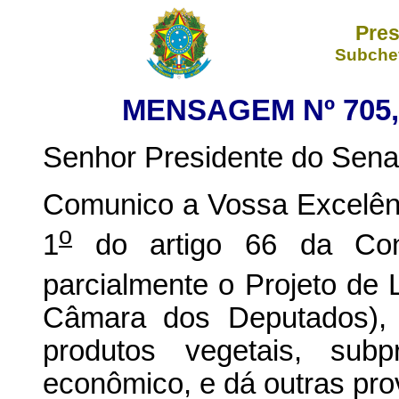
Pres
Subchef
MENSAGEM Nº 705, 
Senhor Presidente do Sena
Comunico a Vossa Excelênc
o
1
do artigo 66 da Const
parcialmente o Projeto de 
Câmara dos Deputados), q
produtos vegetais, sub
econômico, e dá outras pro