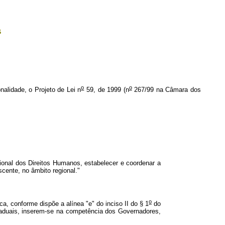
s
o
o
nalidade, o Projeto de Lei n
59, de 1999 (n
267/99 na Câmara dos
ional dos Direitos Humanos, estabelecer e coordenar a
cente, no âmbito regional."
o
a, conforme dispõe a alínea "e" do inciso II do § 1
do
taduais, inserem-se na competência dos Governadores,