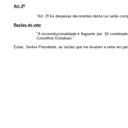
o
Art. 2
o
"Art. 2
As despesas decorrentes desta Lei serão compu
Razões do veto
"A inconstitucionalidade é flagrante (art. 18 combina
Conselhos Estaduais."
Estas, Senhor Presidente, as razões que me levaram a vetar em pa