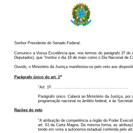
Senhor Presidente do Senado Federal,
o
Comunico a Vossa Excelência que, nos termos do parágrafo 1
do a
Deputados), que "Institui o dia 18 de maio como o Dia Nacional de
Ouvido, o Ministério da Justiça manifestou-se pelo veto aos dispostit
o
Parágrafo único do art. 1
o
"Art. 1
. ...............................................................
Parágrafo único. Caberá ao Ministério da Justiça, po
programação nacional no âmbito federal, e às Secretar
Razões do veto
"A atribuição de competência a órgão do Poder Executiv
art. 61 da Carta Magna. Da mesma forma, as atribuiç
tendo em vista a autonomia estadual conferida pelo art