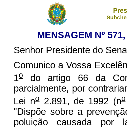
Pres
Subchef
MENSAGEM Nº 571, 
Senhor Presidente do Sena
Comunico a Vossa Excelênc
o
1
do artigo 66 da Const
parcialmente, por contrariar
o
o
Lei n
2.891, de 1992 (n
"Dispõe sobre a prevenção
poluição causada por 