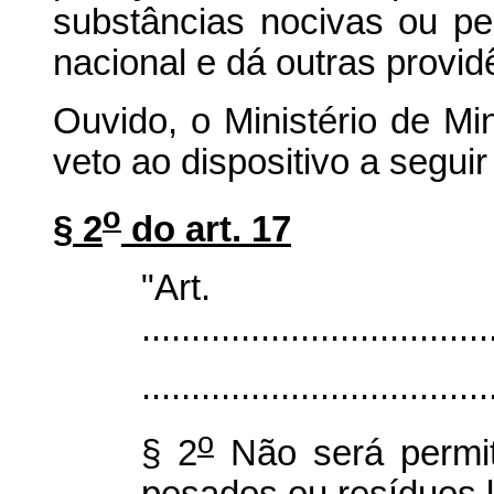
substâncias nocivas ou pe
nacional e dá outras provid
Ouvido, o Ministério de Mi
veto ao dispositivo a seguir 
o
§ 2
do art. 17
"Ar
...................................
...................................
o
§ 2
Não será permit