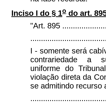
o
Inciso I do § 1
do art. 89
"Art. 895 .......................
...................................
I - somente será cabíve
contrariedade a s
uniforme do Tribuna
violação direta da Co
se admitindo recurso 
...................................