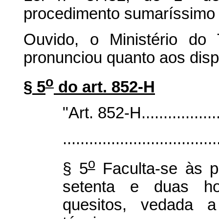
procedimento sumaríssimo n
Ouvido, o Ministério do
pronunciou quanto aos disp
o
§ 5
do art. 852-H
"Art. 852-H.....................
...................................
o
§ 5
Faculta-se às p
setenta e duas ho
quesitos, vedada a