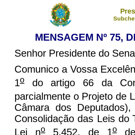
Pres
Subchef
MENSAGEM Nº 75, DE
Senhor Presidente do Sena
Comunico a Vossa Excelênc
o
1
do artigo 66 da Const
parcialmente o Projeto de L
Câmara dos Deputados), 
Consolidação das Leis do 
o
o
Lei n
5.452, de 1
de 