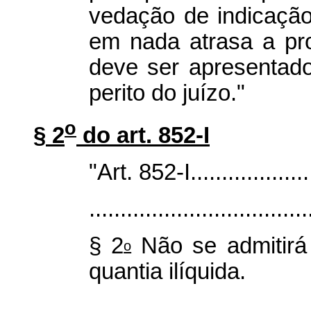
vedação de indicação
em nada atrasa a pro
deve ser apresentad
perito do juízo."
o
§ 2
do art. 852-I
"Art. 852-I......................
...................................
§ 2
Não se admitirá 
o
quantia ilíquida.
...................................