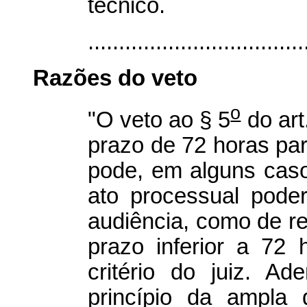
técnico.
...................................
Razões do veto
o
"O veto ao § 5
do art
prazo de 72 horas pa
pode, em alguns casos
ato processual poder
audiência, como de r
prazo inferior a 72
critério do juiz. 
princípio da ampla 