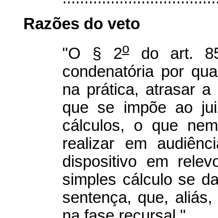
Razões do veto
o
"O § 2
do art. 85
condenatória por quan
na prática, atrasar a
que se impõe ao jui
cálculos, o que ne
realizar em audiênc
dispositivo em relev
simples cálculo se d
sentença, que, aliás,
na fase recursal."