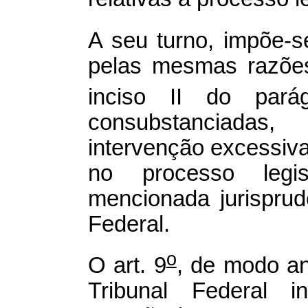
A seu turno, impõe-s
pelas mesmas razões
inciso II do pará
consubstanciadas
intervenção excessiva 
no processo legi
mencionada jurispru
Federal.
o
O art. 9
, de modo a
Tribunal Federal i