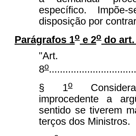
específico. Impõe-
disposição por contrar
o
o
Parágrafos 1
e 2
do art.
"Art.
o
8
...............................
o
§ 1
Considera
improcedente a ar
sentido se tiverem m
terços dos Ministros.