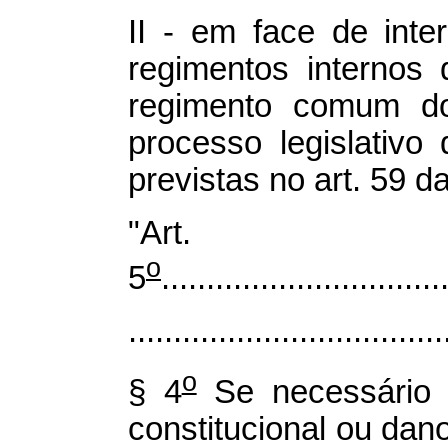
II - em face de inte
regimentos internos
regimento comum do
processo legislativ
previstas no art. 59 d
"Art.
o
5
...............................
...................................
o
§ 4
Se necessário 
constitucional ou dan