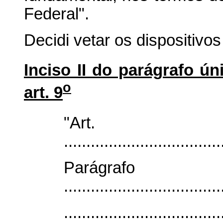
Federal".
Decidi vetar os dispositivos
Inciso II do parágrafo ún
o
art. 9
"Ar
...................................
Parágra
...................................
...................................