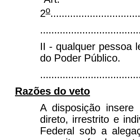
o
2
...............................
...................................
II - qualquer pessoa
do Poder Público.
...................................
Razões do veto
A disposição inser
direto, irrestrito e i
Federal sob a alega