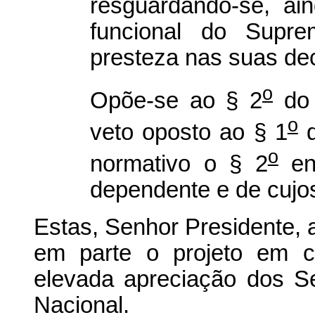
resguardando-se, ai
funcional do Supre
presteza nas suas de
o
Opõe-se ao § 2
do 
o
veto oposto ao § 1
d
o
normativo o § 2
enc
dependente e de cujo
Estas, Senhor Presidente, 
em parte o projeto em c
elevada apreciação dos 
Nacional.