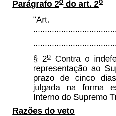
o
o
Parágrafo 2
do art. 2
"Ar
...................................
...................................
o
§ 2
Contra o indefe
representação ao Su
prazo de cinco dia
julgada na forma e
Interno do Supremo Tr
Razões do veto