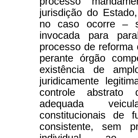
processo mandame
jurisdição do Estado
no caso ocorre – se
invocada para para
processo de reforma d
perante órgão compe
existência de ampl
juridicamente legit
controle abstrat
adequada veicu
constitucionais de 
consistente, sem p
individual ao 