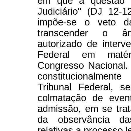
em que a questão p
Judiciário" (DJ 12-1
impõe-se o veto da
transcender o âmb
autorizado de inter
Federal em mat
Congresso Nacional.
constitucionalmen
Tribunal Federal, s
colmatação de event
admissão, em se trata
da observância das
relativas a processo le