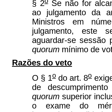
o
§ 2
Se não for alca
ao julgamento da ar
Ministros em núme
julgamento, este 
aguardar-se sessão p
quorum
mínimo de vot
Razões do veto
o
o
O § 1
do art. 8
exige
de descumprimento 
quorum
superior inclu
o exame do méri