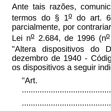
Ante tais razões, comuni
o
termos do § 1
do art. 66
parcialmente, por contrariar
o
o
Lei n
2.684, de 1996 (n
"Altera dispositivos do D
dezembro de 1940 - Código
os dispositivos a seguir ind
"Art
........................................
........................................