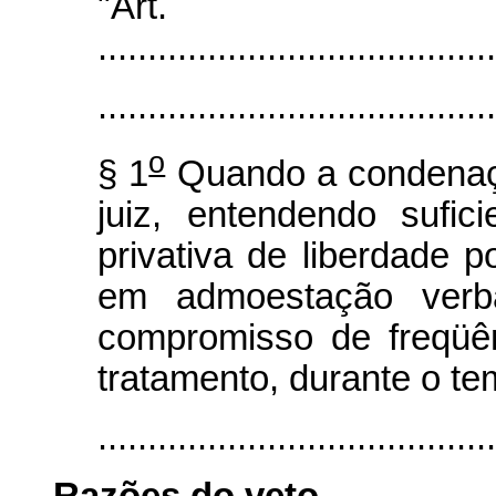
"Art
........................................
........................................
o
§ 1
Quando a condenação
juiz, entendendo sufic
privativa de liberdade p
em admoestação verb
compromisso de freqüê
tratamento, durante o te
.......................................