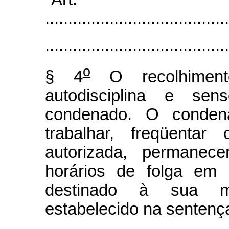
........................................
........................................
o
§ 4
O recolhimento
autodisciplina e sen
condenado. O condena
trabalhar, freqüentar
autorizada, permanec
horários de folga em 
destinado à sua mo
estabelecido na sentenç