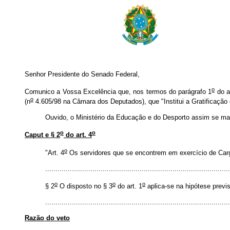
Senhor Presidente do Senado Federal,
o
Comunico a Vossa Excelência que, nos termos do parágrafo 1
do ar
o
(n
4.605/98 na Câmara dos Deputados), que "Institui a Gratificação 
Ouvido, o Ministério da Educação e do Desporto assim se ma
o
o
Caput e § 2
do art. 4
o
"Art. 4
Os servidores que se encontrem em exercício de Cargo 
..........................................................................................
o
o
o
§ 2
O disposto no § 3
do art. 1
aplica-se na hipótese previs
.........................................................................................
Razão do veto