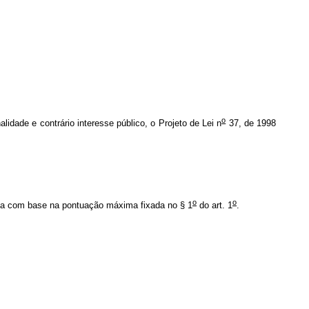
o
alidade e contrário interesse público, o Projeto de Lei n
37, de 1998
o
o
lada com base na pontuação máxima fixada no § 1
do art. 1
.