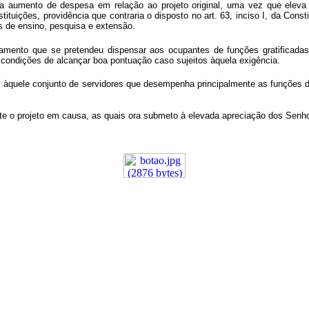
ca aumento de despesa em relação ao projeto original, uma vez que eleva
tituições, providência que contraria o disposto no art. 63, inciso I, da Const
es de ensino, pesquisa e extensão.
tamento que se pretendeu dispensar aos ocupantes de funções gratificadas
m condições de alcançar boa pontuação caso sujeitos àquela exigência.
os àquele conjunto de servidores que desempenha principalmente as funções
rte o projeto em causa, as quais ora submeto à elevada apreciação dos Sen