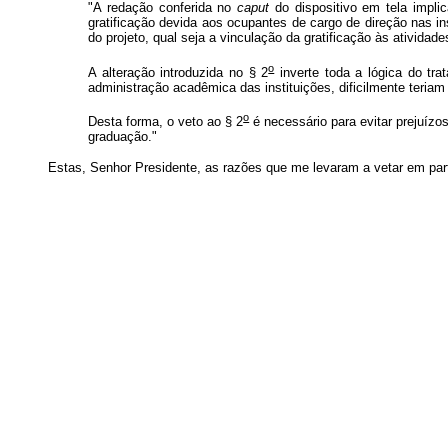
"A redação conferida no
caput
do dispositivo em tela impli
gratificação devida aos ocupantes de cargo de direção nas ins
do projeto, qual seja a vinculação da gratificação às atividad
o
A alteração introduzida no § 2
inverte toda a lógica do tra
administração acadêmica das instituições, dificilmente teria
o
Desta forma, o veto ao § 2
é necessário para evitar prejuíz
graduação."
Estas, Senhor Presidente, as razões que me levaram a vetar em pa