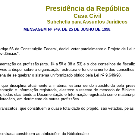
Presidência da República
Casa Civil
Subchefia para Assuntos Jurídicos
MENSAGEM Nº 749, DE 25 DE JUNHO DE 1998
.
rtigo 66 da Constituição Federal, decidi vetar parcialmente o Projeto de Lei 
ovidências".
o
o
mentação da profissão (arts. 1
a 5
e 38 a 53) e o dos conselhos de fiscaliz
veio a dispor sobre a organização, estrutura e funcionamento dos conselhos
o
ena de se quebrar o sistema uniformizado obtido pela Lei n
9.649/98.
que disciplina atualmente a matéria, estaria sendo substituída pela presen
ação e Informação registrada, elastece a reserva de mercado do Bibliotecá
, todas elas tendo a Documentação e Informação registrada como matéria-pri
iotecário, em detrimento de outras profissões.
transcritos, que constituem a quase totalidade do projeto, são vetados, pela
strada constituem as atribuições do Bibliotecário.