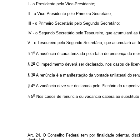
I - o Presidente pelo Vice-Presidente;
II - o Vice-Presidente pelo Primeiro Secretário;
III - o Primeiro Secretário pelo Segundo Secretário;
IV - o Segundo Secretário pelo Tesoureiro, que acumulará as 
V - o Tesoureiro pelo Segundo Secretário, que acumulará as 
o
§ 1
A ausência é caracterizada pela falta de presença do mem
o
§ 2
O impedimento deverá ser declarado, nos casos de licen
o
§ 3
A renúncia é a manifestação da vontade unilateral do renu
o
§ 4
A vacância deve ser declarada pelo Plenário do respecti
o
§ 5
Nos casos de renúncia ou vacância caberá ao substituto c
Art. 24. O Conselho Federal tem por finalidade orientar, disc
desta Lei.