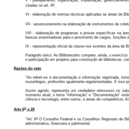
V - planejamento, organização, implantação, gerenciamento
o
citadas no art. 4
;
VI - elaboração de normas técnicas aplicadas às áreas de Bi
VII - assessoramento na elaboração de instrumentos de coleta 
VIII - elaboração de programas e provas específicas na áre
bancas examinadoras para o provimento de cargos, funções 
IX - representação oficial da classe nos eventos da área de B
Parágrafo único. Ao Bibliotecário compete, ainda, o exercício
e participação em projetos para construção de bibliotecas, c
Razões do veto
"Ao referir-se à documentação e informação registrada, torn
museólogos, profissões igualmente regulamentadas. E isso por
Assim agindo, representa um verdadeiro retrocesso no sal
momento atual, o tema "Informação" e "Documentação" está 
ciência e tecnologia, entre outros; e áreas de competência: A
o
Arts 6
a 28
o
"Art. 6
O Conselho Federal e os Conselhos Regionais de Bibl
administrativa, financeira e patrimonial.