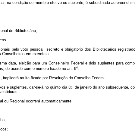
ional, na condição de membro efetivo ou suplente, é subordinada ao preenchim
ional de Bibliotecário;
icos.
nais pelo voto pessoal, secreto e obrigatório dos Bibliotecários registra
 Conselheiros em exercício.
ma data, eleição para um Conselheiro Federal e dois suplentes para comp
o
s, de acordo com o número fixado no art. 9
.
s, implicará multa fixada por Resolução do Conselho Federal.
ivos e suplentes, dar-se-á no quinto dia útil de janeiro do ano subseqüente,
estiduras.
ral ou Regional ocorrerá automaticamente:
lho;
icos;