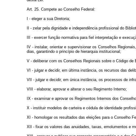
Art. 25. Compete ao Conselho Federal:
I - eleger a sua Diretoria;
II - zelar pela dignidade e independência profissional do Biblio
III - exercer função normativa para fiel interpretação e execuç
IV - instalar, orientar e supervisionar os Conselhos Regiona
dias, garantindo o princípio de hierarquia institucional;
V - deliberar com os Conselhos Regionais sobre o Código de Ét
VI - julgar e decidir, em última instância, os recursos das de
VII - julgar e decidir, em única instância, os processos de i
VIII - elaborar, aprovar e alterar o seu Regimento Interno;
IX - examinar e aprovar os Regimentos Internos dos Conselho
X - instituir modelos de carteira e cédula de identidade profiss
XI - homologar os resultados das eleições para o Conselho F
XII - fixar os valores das anuidades, taxas, emolumentos e mu