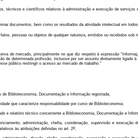
s, técnicos e científicos relativos à administração e execução de serviço
minar documentos, bem como os resultados da atividade intelectual em tod
fatos, pessoas ou objetos de qualquer natureza, emitidos ou recebidos sob mú
serva de mercado, principalmente no que diz respeito à expressão "Informa
ção de determinada profissão, inclusive por ser assunto diretamente ligado 
sse público restringir o acesso ao mercado de trabalho."
ios de Biblioteconomia, Documentação e Informação registrada;
ividade que caracterize responsabilidade por curso de Biblioteconomia;
 laudo e relatório técnico concernente a Biblioteconomia, Documentação e Infor
renciamento, administração, chefia, coordenação, supervisão e execução
o
elativos às atribuições definidas no art. 2
;