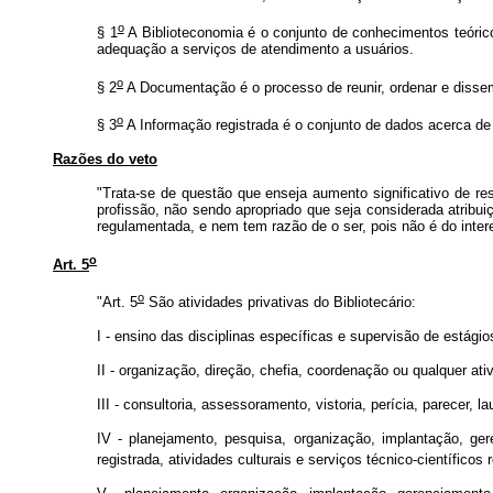
o
§ 1
A Biblioteconomia é o conjunto de conhecimentos teórico
adequação a serviços de atendimento a usuários.
o
§ 2
A Documentação é o processo de reunir, ordenar e disse
o
§ 3
A Informação registrada é o conjunto de dados acerca de 
Razões do veto
"Trata-se de questão que enseja aumento significativo de re
profissão, não sendo apropriado que seja considerada atribui
regulamentada, e nem tem razão de o ser, pois não é do intere
o
Art. 5
o
"Art. 5
São atividades privativas do Bibliotecário:
I - ensino das disciplinas específicas e supervisão de estág
II - organização, direção, chefia, coordenação ou qualquer at
III - consultoria, assessoramento, vistoria, perícia, parecer,
IV - planejamento, pesquisa, organização, implantação, ge
registrada, atividades culturais e serviços técnico-científicos r