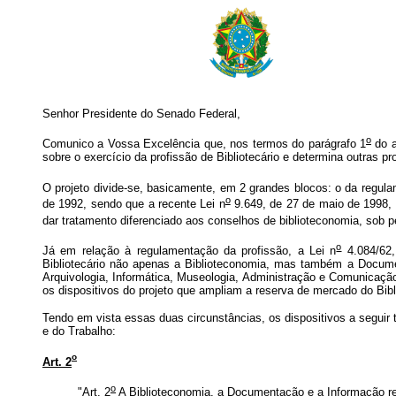
Senhor Presidente do Senado Federal,
o
Comunico a Vossa Excelência que, nos termos do parágrafo 1
do a
sobre o exercício da profissão de Bibliotecário e determina outras pr
O projeto divide-se, basicamente, em 2 grandes blocos: o da regula
o
de 1992, sendo que a recente Lei n
9.649, de 27 de maio de 1998, 
dar tratamento diferenciado aos conselhos de biblioteconomia, sob p
o
Já em relação à regulamentação da profissão, a Lei n
4.084/62, 
Bibliotecário não apenas a Biblioteconomia, mas também a Document
Arquivologia, Informática, Museologia, Administração e Comunicação
os dispositivos do projeto que ampliam a reserva de mercado do Bibl
Tendo em vista essas duas circunstâncias, os dispositivos a seguir 
e do Trabalho:
o
Art. 2
o
"Art. 2
A Biblioteconomia, a Documentação e a Informação regi