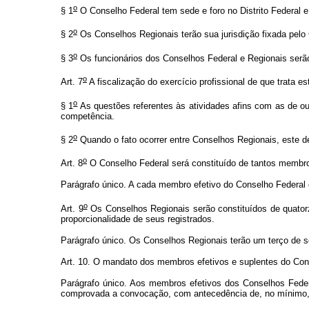
o
§ 1
O Conselho Federal tem sede e foro no Distrito Federal e j
o
§ 2
Os Conselhos Regionais terão sua jurisdição fixada pelo 
o
§ 3
Os funcionários dos Conselhos Federal e Regionais serão
o
Art. 7
A fiscalização do exercício profissional de que trata e
o
§ 1
As questões referentes às atividades afins com as de ou
competência.
o
§ 2
Quando o fato ocorrer entre Conselhos Regionais, este 
o
Art. 8
O Conselho Federal será constituído de tantos membro
Parágrafo único. A cada membro efetivo do Conselho Federal
o
Art. 9
Os Conselhos Regionais serão constituídos de quator
proporcionalidade de seus registrados.
Parágrafo único. Os Conselhos Regionais terão um terço de s
Art. 10. O mandato dos membros efetivos e suplentes do Cons
Parágrafo único. Aos membros efetivos dos Conselhos Federa
comprovada a convocação, com antecedência de, no mínimo, 