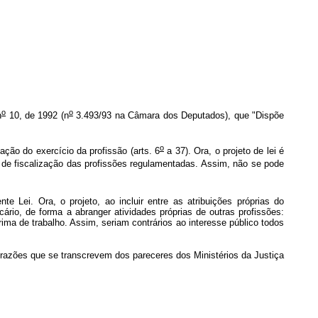
o
o
n
10, de 1992 (n
3.493/93 na Câmara dos Deputados), que "Dispõe
o
ação do exercício da profissão (arts. 6
a 37). Ora, o projeto de lei é
 de fiscalização das profissões regulamentadas. Assim, não se pode
te Lei. Ora, o projeto, ao incluir entre as atribuições próprias do
rio, de forma a abranger atividades próprias de outras profissões:
ma de trabalho. Assim, seriam contrários ao interesse público todos
s razões que se transcrevem dos pareceres dos Ministérios da Justiça