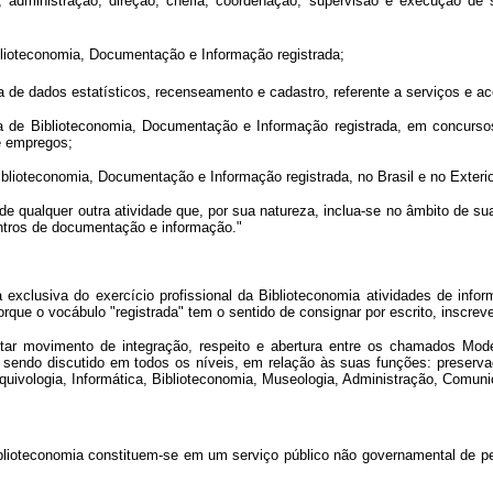
, administração, direção, chefia, coordenação, supervisão e execução de
blioteconomia, Documentação e Informação registrada;
de dados estatísticos, recenseamento e cadastro, referente a serviços e acer
a de Biblioteconomia, Documentação e Informação registrada, em concursos
e empregos;
iblioteconomia, Documentação e Informação registrada, no Brasil e no Exterio
 de qualquer outra atividade que, por sua natureza, inclua-se no âmbito de su
entros de documentação e informação."
a exclusiva do exercício profissional da Biblioteconomia atividades de in
que o vocábulo "registrada" tem o sentido de consignar por escrito, inscreve
utar movimento de integração, respeito e abertura entre os chamados Mod
sendo discutido em todos os níveis, em relação às suas funções: preserva
rquivologia, Informática, Biblioteconomia, Museologia, Administração, Comuni
ioteconomia constituem-se em um serviço público não governamental de perso