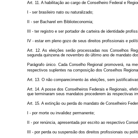
Art. 11. A habilitação ao cargo de Conselheiro Federal e Reg
I - ser brasileiro nato ou naturalizado;
II - ser Bacharel em Biblioteconomia;
III - ter registro e ser portador de carteira de identidade profiss
IV - estar em pleno gozo de seus direitos profissionais e polít
Art. 12. As eleições serão processadas nos Conselhos Regio
segunda quinzena de novembro do último ano de mandato dos
Parágrafo único. Cada Conselho Regional promoverá, na mes
respectivos suplentes na composição dos Conselhos Regionai
Art. 13. O não comparecimento às eleições, sem justificativa
Art. 14. A posse dos Conselheiros Federais e Regionais, efet
que terminaram seus mandatos procederem às respectivas inv
Art. 15. A extinção ou perda do mandato de Conselheiro Fede
I - por morte ou invalidez permanente;
II - por renúncia, apresentada por escrito ao respectivo Conse
III - por perda ou suspensão dos direitos profissionais ou polít