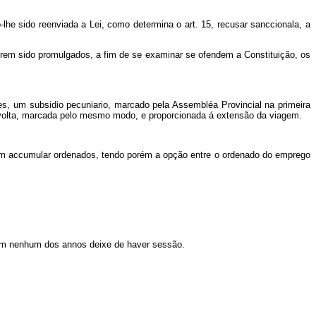
he sido reenviada a Lei, como determina o art. 15, recusar sanccionala, a
erem sido promulgados, a fim de se examinar se ofendem a Constituição, os
, um subsidio pecuniario, marcado pela Assembléa Provincial na primeira
 volta, marcada pelo mesmo modo, e proporcionada á extensão da viagem.
m accumular ordenados, tendo porém a opção entre o ordenado do emprego
e em nenhum dos annos deixe de haver sessão.