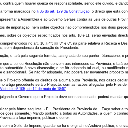
, contra quem houver queixa de responsabilidade, sendo elle ouvido, e da
ela fórma marcados no
§ 35 do art. 179 da Constituição
, o direito que esta c
 representar á Assembléa e ao Governo Geraes contra as Leis de outras Provin
tos de importação, nem sobre objectos não comprehendidos nos dous precede
es, sobre os objectos especificados nos arts. 10 e 11, serão enviadas dire
mprehendidos no art. 10 § 4º; §§ 5º e 6º, na parte relativa á Receita e Desp
as, sem dependencia da sancção do Presidente.
ção, o fará pela seguinte formula, assignada de seu punho - Sancciono, e pu
r que a Lei ou Resolução não convem aos interesses da Provincia, o fará por
o submettido á nova discussão; e se fôr adoptado tal qual, ou modificado n
ue o sanccionará. Se não fôr adoptado, não poderá ser novamente proposto
o Projecto offende os direitos de alguma outra Provincia, nos casos declara
mo no artigo precedente será o Projecto, com as razões allegadas pelo Presi
(Vide Lei nº 105, de 12 de maio de 1840)
lgando o Governo que o Projecto deve ser sanccionado, poderá mandar que 
car pela fórma seguinte: - F... Presidente da Provincia de... Faço saber a t
isposições sómente.) Mando portanto a todas as Autoridades, a quem o conhe
ovincia a faça imprimir, publicar e correr.
a com o Sello do Imperio, guardar-se-ha o original no Archivo publico, e env