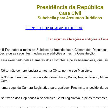
Presidência da República
Casa Civil
Subchefia para Assuntos Jurídicos
LEI Nº 16 DE 12 DE AGOSTO DE 1834.
Faz algumas alterações e addições á Const
 Faz saber a todos os Subditos do Imperio que a Camara dos Deputados, c
s, Decretou as seguintes mudanças e addições á mesma Constituição.
será exercitado pelas Camaras dos Districtos e pelas Assembléas, que, su
 a Côrte, não comprehenderá a mesma Côrte, nem o seu Municipio.
de 36 membros nas Provincias de Pernambuco, Bahia, Rio de Janeiro, Minas 
 Geral.
e uma segunda Camara Legislativa para qualquer Provincia, a pedido da 
e fizer a dos Deputados á Assembléa Geral Legislativa, e pelos mesmos ele