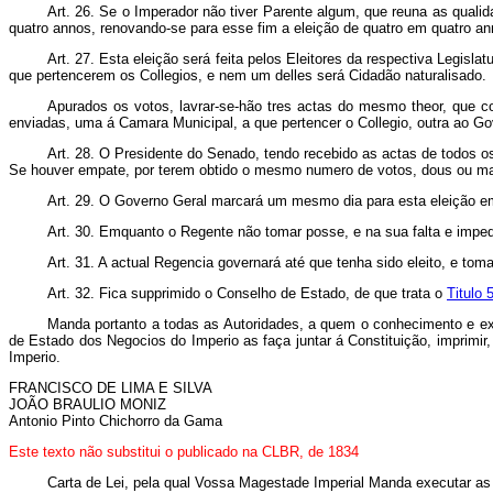
Art.
26. Se o Imperador não tiver Parente algum, que reuna as quali
quatro annos, renovando-se para esse fim a eleição de quatro em quatro an
Art.
27. Esta eleição será feita pelos Eleitores da respectiva Legisla
que pertencerem os Collegios, e nem um delles será Cidadão naturalisado.
Apurados os votos, lavrar-se-hão tres actas do mesmo theor, que c
enviadas, uma á Camara Municipal, a que pertencer o Collegio, outra ao Gov
Art.
28. O Presidente do Senado, tendo recebido as actas de todos os 
Se houver empate, por terem obtido o mesmo numero de votos, dous ou mais
Art.
29. O Governo Geral marcará um mesmo dia para esta eleição em
Art.
30. Emquanto o Regente não tomar posse, e na sua falta e impedi
Art.
31. A actual Regencia governará até que tenha sido eleito, e toma
Art.
32. Fica supprimido o Conselho de Estado, de que trata o
Titulo 
Manda portanto a todas as Autoridades, a quem o conhecimento e ex
de Estado dos Negocios do Imperio as faça juntar á Constituição, imprimir,
Imperio.
FRANCISCO DE LIMA E SILVA
JOÃO BRAULIO MONIZ
Antonio Pinto Chichorro da Gama
Este texto não substitui o publicado na CLBR, de 1834
Carta de Lei, pela qual Vossa Magestade Imperial Manda executar a