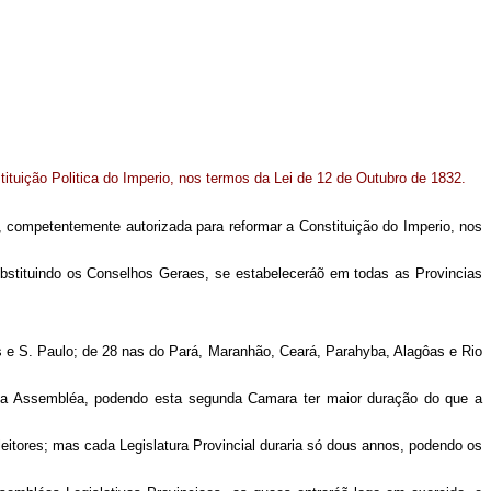
ituição Politica do Imperio, nos termos da Lei de 12 de Outubro de 1832.
ompetentemente autorizada para reformar a Constituição do Imperio, nos
bstituindo os Conselhos Geraes, se estabeleceráõ em todas as Provincias
e S. Paulo; de 28 nas do Pará, Maranhão, Ceará, Parahyba, Alagôas e Rio
sua Assembléa, podendo esta segunda Camara ter maior duração do que a
itores; mas cada Legislatura Provincial duraria só dous annos, podendo os