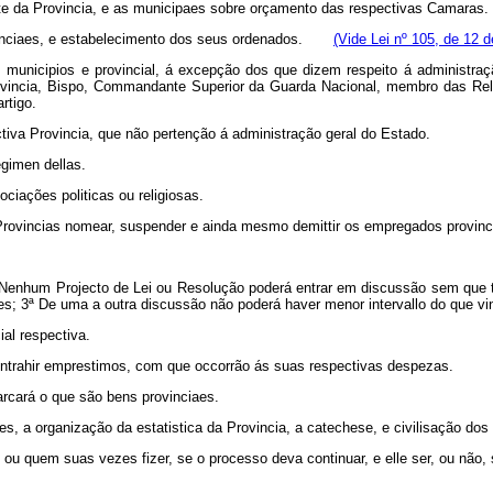
te da Provincia, e as municipaes sobre orçamento das respectivas Camaras.
ovinciaes, e estabelecimento dos seus ordenados.
(Vide Lei nº 105, de 12 
municipios e provincial, á excepção dos que dizem respeito á administraç
rovincia, Bispo, Commandante Superior da Guarda Nacional, membro das Re
rtigo.
ctiva Provincia, que não pertenção á administração geral do Estado.
egimen dellas.
ciações politicas ou religiosas.
s Provincias nomear, suspender e ainda mesmo demittir os empregados pro
 Nenhum Projecto de Lei ou Resolução poderá entrar em discussão sem que t
s; 3ª De uma a outra discussão não poderá haver menor intervallo do que vin
ial respectiva.
ontrahir emprestimos, com que occorrão ás suas respectivas despezas.
rcará o que são bens provinciaes.
a organização da estatistica da Provincia, a catechese, e civilisação dos 
a, ou quem suas vezes fizer, se o processo deva continuar, e elle ser, ou n