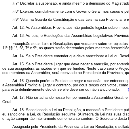
§ 7º Decretar a suspensão, e ainda mesmo a demissão do Magistrado
§ 8º Exercer, cumulativamente com o Governo Geral, nos casos e p
§ 9º Velar na Guarda da Constituição e das Leis na sua Provincia, e
Art.
12. As Assembléas Provinciaes não poderão legislar sobre impos
Art.
13. As Leis, e Resoluções das Assembléas Legislativas Provincia
Exceptuão-se as Leis e Resoluções que versarem sobre os objectos co
11º §§ 1º, 6º, 7º e 9º, as quaes serão decretadas pelas mesmas Assemblé
Art.
14. Se o Presidente entender que deve sanccionar a Lei ou Resolu
Art.
15. Se o Presidente julgar que deve negar a sancção, por entende
de sua assignatura as razões em que se fundou. Neste caso será o Project
dos membros da Assembléa, será reenviado ao Presidente da Provincia, q
Art.
16. Quando porém o Presidente negar a sanccão, por entender que 
a Assembléa Provincial julgar o contrario, por dous terços dos votos, co
para esta definitivamente decidir se elle deve ser ou não sanccionado.
Art.
17. Não se achando nesse tempo reunida a Assembléa Geral, e ju
Geral.
Art.
18. Sanccionada a Lei ou Resolução, a mandará o Presidente publi
eu sanccionei a Lei, ou Resolução seguinte. (A integra da Lei nas suas d
e fação cumprir tão inteiramente como nela se contém. O Secretario desta Pr
Assignada pelo Presidente da Provincia a Lei ou Resolução, e sellad