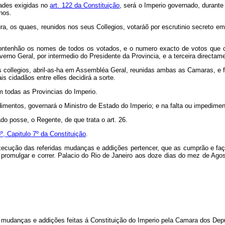
dades exigidas no
art. 122 da Constituição
, será o Imperio governado, durante
nos.
tura, os quaes, reunidos nos seus Collegios, votaráõ por escrutinio secreto 
ontenhão os nomes de todos os votados, e o numero exacto de votos que ca
erno Geral, por intermedio do Presidente da Provincia, e a terceira directa
collegios, abril-as-ha em Assembléa Geral, reunidas ambas as Camaras, e fa
 cidadãos entre elles decidirá a sorte.
 todas as Provincias do Imperio.
mentos, governará o Ministro de Estado do Imperio; e na falta ou impediment
do posse, o Regente, de que trata o art. 26.
5º, Capitulo 7º da Constituição
.
ecução das referidas mudanças e addições pertencer, que as cumprão e façã
 promulgar e correr. Palacio do Rio de Janeiro aos doze dias do mez de Agost
s mudanças e addições feitas á Constituição do Imperio pela Camara dos De