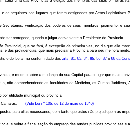
em cada uma das Provincias á eleição dos membros das suas primeiras Ass
, e as seguintes nos lugares que forem designados por Actos Legislativos P
 Secretarios, verificação dos poderes de seus membros, juramento, e sua 
o ser prorogada, quando o julgar conveniente o Presidente da Provincia.
 Provincial, que se fará, á excepção da primeira vez, no dia que ella marcar 
s, e das providencias, que mais precisar a Provincia para seu melhoramento
ir, e deliberar, na conformidade dos
arts. 81
,
83
,
84
,
85
,
86
,
87
e
88 da Cons
 Provincia, e mesmo sobre a mudança da sua Capital para o lugar que mais convi
vel-a, não comprehendendo as faculdades de Medicina, os Cursos Juridicos,
por utilidade municipal ou provincial.
s das Camaras.
(Vide Lei nº 105, de 12 de maio de 1840)
mpostos para ellas necessarios, com tanto que estes não prejudiquem as im
ovincia, e sobre a fiscalisação do emprego das rendas publicas provinciaes e