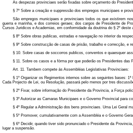
As despezas provinciaes serão fixadas sobre orçamento do Presiden
§ 7º Sobre a creação e suppressão dos empregos municipaes e pr
São empregos municipaes e provinciaes todos os que existirem nos 
guerra e marinha, e dos correios geraes; dos cargos de Presidente de P
Cursos Juridicos e Academias, em conformidade da doutrina do § 2º deste a
§ 8º Sobre obras publicas, estradas e navegação no interior da respe
§ 9º Sobre construcção de casas de prisão, trabalho e correcção, e r
§ 10. Sobre casas de soccorros publicos, conventos e quaesquer asso
§ 11. Sobre os casos e a fórma por que poderão os Presidentes da
Art.
11. Tambem compete ás Assembléas Legislativas Provinciaes:
§ 1º Organizar os Regimentos internos sobre as seguintes bases: 1ª
Cada Projecto de Lei, ou Resolução, passará pelo menos por tres discussõe
§ 2º Fixar, sobre informação do Presidente da Provincia, a Força polic
§ 3º Autorizar as Camaras Municipaes e o Governo Provincial para c
§ 4º Regular a Administração dos bens provinciaes. Uma Lei Geral ma
§ 5º Promover, cumulativamente com a Assembléa e o Governo Geraes, 
§ 6º Decidir, quando tiver sido pronunciado o Presidente da Provinci
lugar a suspensão.