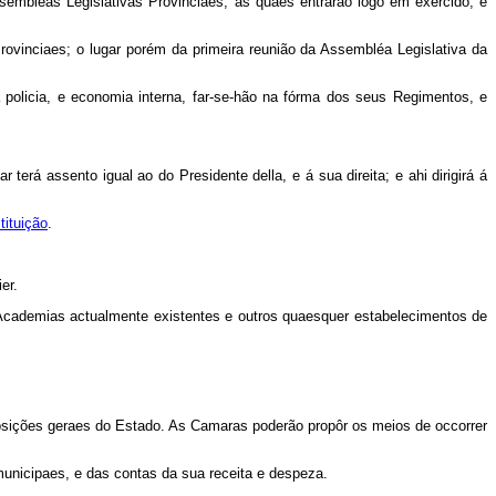
embléas Legislativas Provinciaes, as quaes entraráõ logo em exercido, e
rovinciaes; o lugar porém da primeira reunião da Assembléa Legislativa da
policia, e economia interna, far-se-hão na fórma dos seus Regimentos, e
terá assento igual ao do Presidente della, e á sua direita; e ahi dirigirá á
.
tituição
.
er.
 Academias actualmente existentes e outros quaesquer estabelecimentos de
posições geraes do Estado. As Camaras poderão propôr os meios de occorrer
 municipaes, e das contas da sua receita e despeza.