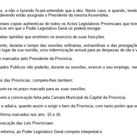
, e não o fazendo ficará entendido que a deu. Neste caso, e quando, tendo-l
; devendo então assignala o Presidente da mesma Assembléa.
aes copias authenticas de todos os Actos Legislativos Provinciaes que tiv
icos em que o Poder Legislativo Geral os poderá revogar.
las opiniões que emittirem no exercicio de suas funcções.
e, durante o tempo das sessões ordinarias, extraordinas e das prorogações
 lugar da sua reunião, uma indemnização annual para as despezas de ida e
o marcados pelo Presidente da Provincia.
os Publicos não poderão, durante as sessões, exercer o seu emprego, ne
tes das Provincias, compete-lhes tambem:
eunir-se no prazo marcado para as suas sessões.
erá a convocação feita pela Camara Municipal da Capital da Provincia.
-a e adial-a, quando assim o exigir o bem da Provincia; com tanto porém qu
 fórma marcados nos arts. 15 e 16.
xecução das Leis Provinciaes.
reforma, ao Poder Legislativo Geral compete interpretal-o.