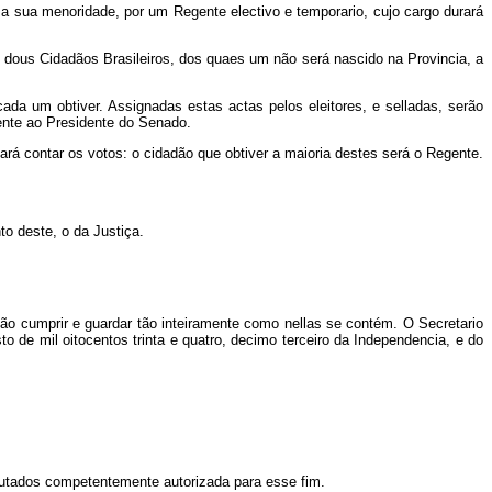
 a sua menoridade, por um Regente electivo e temporario, cujo cargo durará
em dous Cidadãos Brasileiros, dos quaes um não será nascido na Provincia, a
da um obtiver. Assignadas estas actas pelos eleitores, e selladas, serão
mente ao Presidente do Senado.
rá contar os votos: o cidadão que obtiver a maioria destes será o Regente.
o deste, o da Justiça.
o cumprir e guardar tão inteiramente como nellas se contém. O Secretario
o de mil oitocentos trinta e quatro, decimo terceiro da Independencia, e do
putados competentemente autorizada para esse fim.