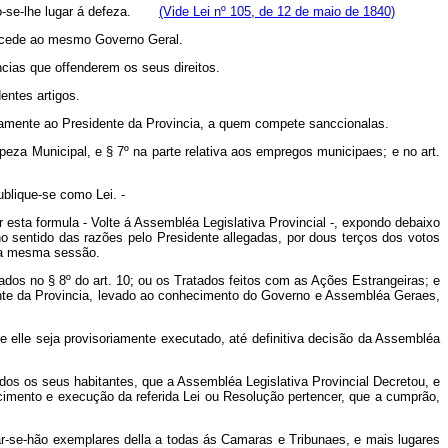
ndo-se-lhe lugar á defeza.
(Vide Lei nº 105, de 12 de maio de 1840)
oncede ao mesmo Governo Geral.
cias que offenderem os seus direitos.
ntes artigos.
ctamente ao Presidente da Provincia, a quem compete sanccionalas.
eza Municipal, e § 7º na parte relativa aos empregos municipaes; e no art.
blique-se como Lei. -
 esta formula - Volte á Assembléa Legislativa Provincial -, expondo debaixo
o sentido das razões pelo Presidente allegadas, por dous terços dos votos
 na mesma sessão.
dos no § 8º do art. 10; ou os Tratados feitos com as Ações Estrangeiras; e
dente da Provincia, levado ao conhecimento do Governo e Assembléa Geraes,
elle seja provisoriamente executado, até definitiva decisão da Assembléa
odos os seus habitantes, que a Assembléa Legislativa Provincial Decretou, e
cimento e execução da referida Lei ou Resolução pertencer, que a cumprão,
iar-se-hão exemplares della a todas ás Camaras e Tribunaes, e mais lugares