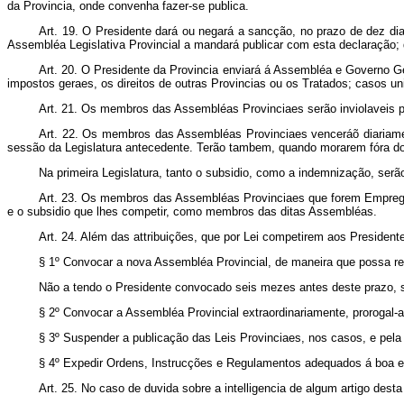
da Provincia, onde convenha fazer-se publica.
Art.
19. O Presidente dará ou negará a sancção, no prazo de dez dias
Assembléa Legislativa Provincial a mandará publicar com esta declaração
Art.
20. O Presidente da Provincia enviará á Assembléa e Governo Ger
impostos geraes, os direitos de outras Provincias ou os Tratados; casos un
Art.
21. Os membros das Assembléas Provinciaes serão inviolaveis pe
Art.
22. Os membros das Assembléas Provinciaes venceráõ diariament
sessão da Legislatura antecedente. Terão tambem, quando morarem fóra do
Na primeira Legislatura, tanto o subsidio, como a indemnização, serã
Art.
23. Os membros das Assembléas Provinciaes que forem Empregad
e o subsidio que lhes competir, como membros das ditas Assembléas.
Art.
24. Além das attribuições, que por Lei competirem aos Presiden
§ 1º Convocar a nova Assembléa Provincial, de maneira que possa r
Não a tendo o Presidente convocado seis mezes antes deste prazo, s
§ 2º Convocar a Assembléa Provincial extraordinariamente, prorogal
§ 3º Suspender a publicação das Leis Provinciaes, nos casos, e pela
§ 4º Expedir Ordens, Instrucções e Regulamentos adequados á boa e
Art.
25. No caso de duvida sobre a intelligencia de algum artigo desta 