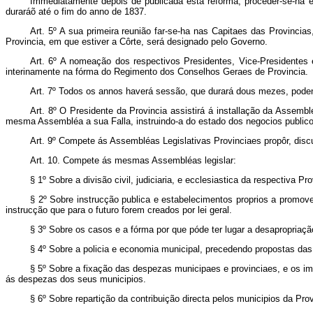
Immediatamente depois de publicada esta reforma, proceder-se-ha 
duraráõ até o fim do anno de 1837.
Art.
5º A sua primeira reunião far-se-ha nas Capitaes das Provincias
Provincia, em que estiver a Côrte, será designado pelo Governo.
Art.
6º A nomeação dos respectivos Presidentes, Vice-Presidentes e
interinamente na fórma do Regimento dos Conselhos Geraes de Provincia.
Art.
7º Todos os annos haverá sessão, que durará dous mezes, podend
Art.
8º O Presidente da Provincia assistirá á installação da Assembléa
mesma Assembléa a sua Falla, instruindo-a do estado dos negocios publico
Art.
9º Compete ás Assembléas Legislativas Provinciaes propôr, discut
Art.
10. Compete ás mesmas Assembléas legislar:
§ 1º Sobre a divisão civil, judiciaria, e ecclesiastica da respectiva
§ 2º Sobre instrucção publica e estabelecimentos proprios a promo
instrucção que para o futuro forem creados por lei geral.
§ 3º Sobre os casos e a fórma por que póde ter lugar a desapropriação 
§ 4º Sobre a policia e economia municipal, precedendo proposta
§ 5º Sobre a fixação das despezas municipaes e provinciaes, e os i
ás despezas dos seus municipios.
§ 6º Sobre repartição da contribuição directa pelos municipios da Pr